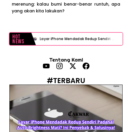
merenung: kalau bumi benar-benar runtuh, apa
yang akan kita lakukan?
Hot
Layar iPhone Mendadak Redup Sendiri Padahal Auto-Brightness Mati? Ini Penyebab & Solusinya!
News
HP Vivo Suka Mati Sendiri Padahal Baterai Masih Banyak? Ini 5 Penyebab dan Solusinya!
Tentang Kami
HP Infinix Stuck di Logo Setelah Update XOS? Jangan Panik, Cek Ini Sebelum Reset Data!
PWI Jaya Sayangkan Tudingan ‘Londo Ireng’ terhadap Jurnalis, Ini Ulasannya
#TERBARU
Prabowo Sebut ‘Londo Ireng’, Ray Rangkuti Desak DPR Bersikap, Ini Ulasan Politiknya
MAKI Soroti Penahanan Eks Jampidsus Febrie Adriansyah Tanpa Rompi Pink
Febrie Adriansyah Ditahan, Mengapa Tanpa Rompi Pink? Ini Penjelasan dan Faktanya
Babak Baru Kasus Febrie Adriansyah, Rencana Praperadilan Penyitaan Emas dan Uang Tunai Jadi Sorotan