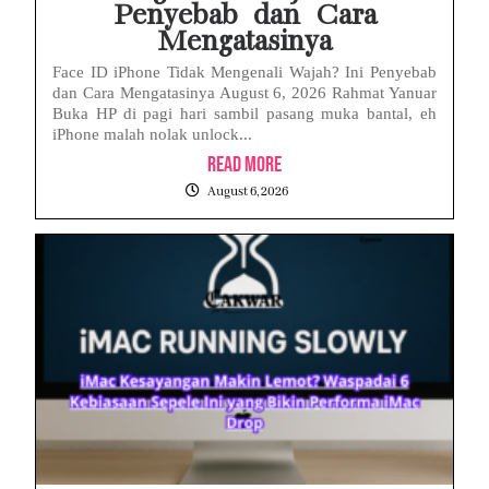
Penyebab dan Cara
Mengatasinya
Face ID iPhone Tidak Mengenali Wajah? Ini Penyebab
dan Cara Mengatasinya August 6, 2026 Rahmat Yanuar
Buka HP di pagi hari sambil pasang muka bantal, eh
iPhone malah nolak unlock...
Read More
August 6, 2026