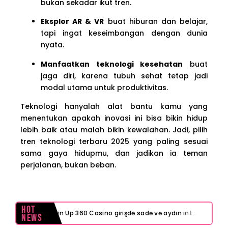
bukan sekadar ikut tren.
Eksplor AR & VR
buat hiburan dan belajar,
tapi ingat keseimbangan dengan dunia
nyata.
Manfaatkan teknologi kesehatan
buat
jaga diri, karena tubuh sehat tetap jadi
modal utama untuk produktivitas.
Teknologi hanyalah alat bantu kamu yang
menentukan apakah inovasi ini bisa bikin hidup
lebih baik atau malah bikin kewalahan. Jadi, pilih
tren teknologi terbaru 2025 yang paling sesuai
sama gaya hidupmu, dan jadikan ia teman
perjalanan, bukan beban.
Hot
Pin Up 360 Casino girişdə sadə və aydın interfeys necə işinizi asanlaşdırır
News