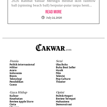
2026 Rahmat Yanuar Meringis melihat ikon rainbow
ball (spinning beach ball) berputar-putar tanpa henti...
Read More
July 24, 2026
Dunia
Seni
Politik Internasional
Ulas Buku
Militer
Buku Best Seller
Acara
Musik
Indonesia
Film
Bisnis
Televisi
Teknologi
Pop Culture
Pendidikan
Theater
Cuaca
Gaya Hidup
Opini
Kuliner
Politik Negeri
Kesehatan
Review Termpat
Review Apple Store
Mahasiswa
Cinta
Demonstrasi