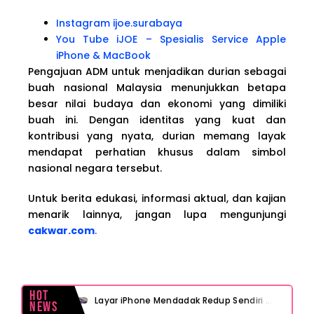
Instagram ijoe.surabaya
You Tube iJOE – Spesialis Service Apple
iPhone & MacBook
Pengajuan ADM untuk menjadikan durian sebagai
buah nasional Malaysia menunjukkan betapa
besar nilai budaya dan ekonomi yang dimiliki
buah ini. Dengan identitas yang kuat dan
kontribusi yang nyata, durian memang layak
mendapat perhatian khusus dalam simbol
nasional negara tersebut.
Untuk berita edukasi, informasi aktual, dan kajian
menarik lainnya, jangan lupa mengunjungi
cakwar.com
.
Hot
Layar iPhone Mendadak Redup Sendiri Padahal Auto-Brightness Mati? Ini Penyebab & Solusinya!
News