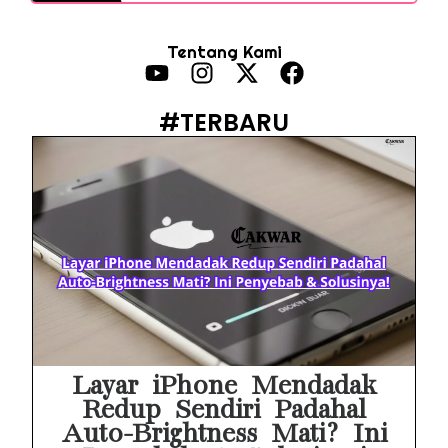
HP Vivo Suka Mati Sendiri Padahal Baterai Masih Banyak? Ini 5 Penyebab dan Solusinya!
Tentang Kami
HP Infinix Stuck di Logo Setelah Update XOS? Jangan Panik, Cek Ini Sebelum Reset Data!
PWI Jaya Sayangkan Tudingan ‘Londo Ireng’ terhadap Jurnalis, Ini Ulasannya
#TERBARU
Prabowo Sebut ‘Londo Ireng’, Ray Rangkuti Desak DPR Bersikap, Ini Ulasan Politiknya
MAKI Soroti Penahanan Eks Jampidsus Febrie Adriansyah Tanpa Rompi Pink
Febrie Adriansyah Ditahan, Mengapa Tanpa Rompi Pink? Ini Penjelasan dan Faktanya
Babak Baru Kasus Febrie Adriansyah, Rencana Praperadilan Penyitaan Emas dan Uang Tunai Jadi Sorotan
Baterai Apple Watch Cepat Boros? Ini Penyebab dan Cara Mengatasinya
HP Huawei Cepat Panas? Ini Penyebab Utama dan Cara Mengatasinya
Layar iPhone Mendadak
Redup Sendiri Padahal
Auto-Brightness Mati? Ini