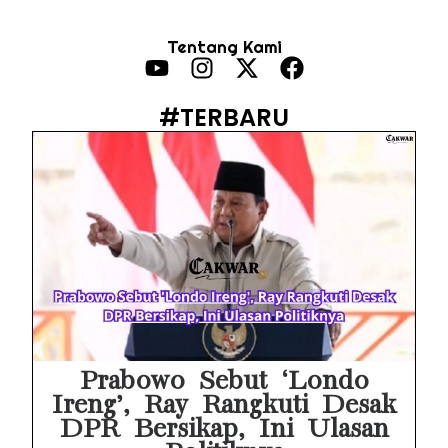
MAKI Soroti Penahanan Eks Jampidsus Febrie Adriansyah Tanpa Rompi Pink
Tentang Kami
Febrie Adriansyah Ditahan, Mengapa Tanpa Rompi Pink? Ini Penjelasan dan Faktanya
Babak Baru Kasus Febrie Adriansyah, Rencana Praperadilan Penyitaan Emas dan Uang Tunai Jadi Sorotan
#TERBARU
Baterai Apple Watch Cepat Boros? Ini Penyebab dan Cara Mengatasinya
HP Huawei Cepat Panas? Ini Penyebab Utama dan Cara Mengatasinya
HP Realme Kena Air Tidak Bisa Dicas? Jangan Langsung Charge, Ini Solusinya
Face ID iPhone Tidak Mengenali Wajah? Ini Penyebab dan Cara Mengatasinya
Eks Jampidsus Febrie Adriansyah Tersangka Korupsi Asabri Tapi Masih Terima Gaji: Mengapa Begitu?
Eks Dirut KBS Tersangka Korupsi Pakan Satwa Rp10,2 Miliar: Ironi Gelar Doktor Akuntabilitas
Prabowo Sebut ‘Londo
Ireng’, Ray Rangkuti Desak
DPR Bersikap, Ini Ulasan