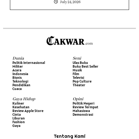
July 24, 2026
Dunia
Seni
Politik Internasional
Ulas Buku
Militer
Buku Best Seller
Acara
Musik
Indonesia
Film
Bisnis
Televisi
Teknologi
Pop Culture
Pendidikan
Theater
Cuaca
Gaya Hidup
Opini
Kuliner
Politik Negeri
Kesehatan
Review Termpat
Review Apple Store
Mahasiswa
Cinta
Demonstrasi
Liburan
Fashion
Gaya
Tentang Kami