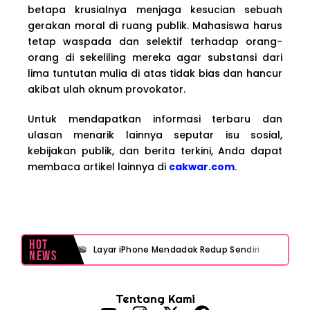
betapa krusialnya menjaga kesucian sebuah
gerakan moral di ruang publik. Mahasiswa harus
tetap waspada dan selektif terhadap orang-
orang di sekeliling mereka agar substansi dari
lima tuntutan mulia di atas tidak bias dan hancur
akibat ulah oknum provokator.
Untuk mendapatkan informasi terbaru dan
ulasan menarik lainnya seputar isu sosial,
kebijakan publik, dan berita terkini, Anda dapat
membaca artikel lainnya di
cakwar.com
.
Hot
Layar iPhone Mendadak Redup Sendiri Padahal Auto-Brightness Mati? Ini Penyebab & Solusinya!
News
HP Vivo Suka Mati Sendiri Padahal Baterai Masih Banyak? Ini 5 Penyebab dan Solusinya!
Tentang Kami
HP Infinix Stuck di Logo Setelah Update XOS? Jangan Panik, Cek Ini Sebelum Reset Data!