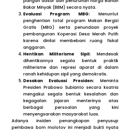
pangan dasar dan penurunan harga Bahan
Bakar Minyak (BBM) secara nyata.
Evaluasi Program MBG:
Menuntut
penghentian total program Makan Bergizi
Gratis (MBG) serta penundaan proyek
pembangunan Koperasi Desa Merah Putih
karena dinilai membebani ruang fiskal
anggaran.
Hentikan Militerisme Sipil:
Mendesak
dihentikannya segala bentuk praktik
militerisme dan represi aparat di dalam
ranah kehidupan sipil yang demokratis.
Desakan Evaluasi Presiden:
Meminta
Presiden Prabowo Subianto secara ksatria
mengakui segala bentuk kesalahan dan
kegagalan jajaran menterinya atas
berbagai persoalan yang kini
menyengsarakan masyarakat luas.
Adanya insiden penangkapan penyusup
pembawa bom molotov ini menjadi bukti nyata