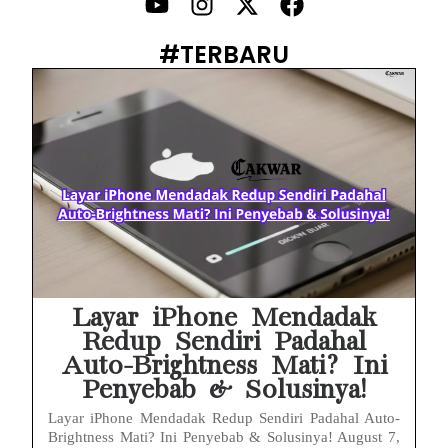
PWI Jaya Sayangkan Tudingan ‘Londo Ireng’ terhadap Jurnalis, Ini Ulasannya
#TERBARU
Prabowo Sebut ‘Londo Ireng’, Ray Rangkuti Desak DPR Bersikap, Ini Ulasan Politiknya
MAKI Soroti Penahanan Eks Jampidsus Febrie Adriansyah Tanpa Rompi Pink
Febrie Adriansyah Ditahan, Mengapa Tanpa Rompi Pink? Ini Penjelasan dan Faktanya
Babak Baru Kasus Febrie Adriansyah, Rencana Praperadilan Penyitaan Emas dan Uang Tunai Jadi Sorotan
Baterai Apple Watch Cepat Boros? Ini Penyebab dan Cara Mengatasinya
HP Huawei Cepat Panas? Ini Penyebab Utama dan Cara Mengatasinya
Layar iPhone Mendadak
Redup Sendiri Padahal
Auto-Brightness Mati? Ini
Penyebab & Solusinya!
Layar iPhone Mendadak Redup Sendiri Padahal Auto-
Brightness Mati? Ini Penyebab & Solusinya! August 7,