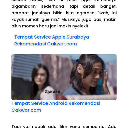
digambarin sederhana tapi detail banget,
perabot jadulnya bikin kita ngerasa “wah, ini
kayak rumah gue nih.” Musiknya juga pas, makin
bikin momen haru jadi makin nyelekit.
Tempat Service Apple Surabaya
Rekomendasi Cakwar.com
Tempat Service Android Rekomendasi
Cakwar.com
Tapi ya, nggak ada film yang sempurna. Ada