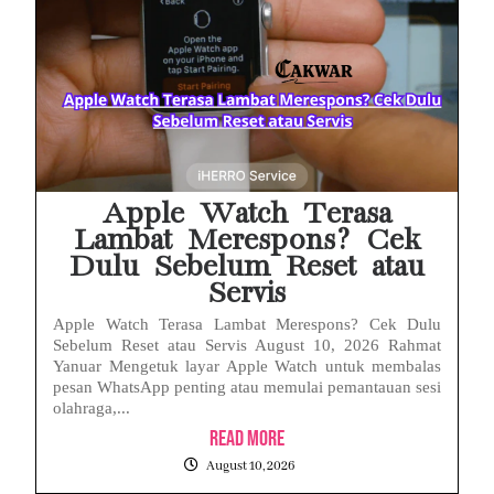
MAKI Soroti Penahanan Eks Jampidsus Febrie Adriansyah Tanpa Rompi Pink
Febrie Adriansyah Ditahan, Mengapa Tanpa Rompi Pink? Ini Penjelasan dan Faktanya
Babak Baru Kasus Febrie Adriansyah, Rencana Praperadilan Penyitaan Emas dan Uang Tunai Jadi Sorotan
Baterai Apple Watch Cepat Boros? Ini Penyebab dan Cara Mengatasinya
Apple Watch Terasa
Lambat Merespons? Cek
Dulu Sebelum Reset atau
Servis
Apple Watch Terasa Lambat Merespons? Cek Dulu
Sebelum Reset atau Servis August 10, 2026 Rahmat
Yanuar Mengetuk layar Apple Watch untuk membalas
pesan WhatsApp penting atau memulai pemantauan sesi
olahraga,...
Read More
August 10, 2026