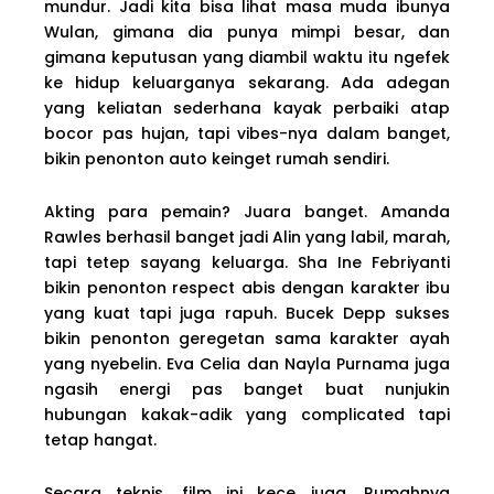
mundur. Jadi kita bisa lihat masa muda ibunya
Wulan, gimana dia punya mimpi besar, dan
gimana keputusan yang diambil waktu itu ngefek
ke hidup keluarganya sekarang. Ada adegan
yang keliatan sederhana kayak perbaiki atap
bocor pas hujan, tapi vibes-nya dalam banget,
bikin penonton auto keinget rumah sendiri.
Akting para pemain? Juara banget. Amanda
Rawles berhasil banget jadi Alin yang labil, marah,
tapi tetep sayang keluarga. Sha Ine Febriyanti
bikin penonton respect abis dengan karakter ibu
yang kuat tapi juga rapuh. Bucek Depp sukses
bikin penonton geregetan sama karakter ayah
yang nyebelin. Eva Celia dan Nayla Purnama juga
ngasih energi pas banget buat nunjukin
hubungan kakak-adik yang complicated tapi
tetap hangat.
Secara teknis, film ini kece juga. Rumahnya