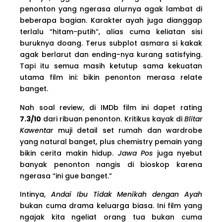
penonton yang ngerasa alurnya agak lambat di
beberapa bagian. Karakter ayah juga dianggap
terlalu “hitam-putih”, alias cuma keliatan sisi
buruknya doang. Terus subplot asmara si kakak
agak berlarut dan ending-nya kurang satisfying.
Tapi itu semua masih ketutup sama kekuatan
utama film ini: bikin penonton merasa relate
banget.
Nah soal review, di IMDb film ini dapet rating
7.3/10
dari ribuan penonton. Kritikus kayak di
Blitar
Kawentar
muji detail set rumah dan wardrobe
yang natural banget, plus chemistry pemain yang
bikin cerita makin hidup.
Jawa Pos
juga nyebut
banyak penonton nangis di bioskop karena
ngerasa “ini gue banget.”
Intinya,
Andai Ibu Tidak Menikah dengan Ayah
bukan cuma drama keluarga biasa. Ini film yang
ngajak kita ngeliat orang tua bukan cuma