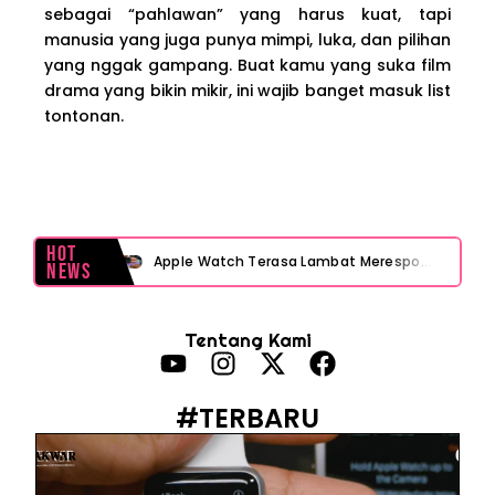
sebagai “pahlawan” yang harus kuat, tapi
manusia yang juga punya mimpi, luka, dan pilihan
yang nggak gampang. Buat kamu yang suka film
drama yang bikin mikir, ini wajib banget masuk list
tontonan.
Hot
Apple Watch Terasa Lambat Merespons? Cek Dulu Sebelum Reset atau Servis
News
Layar iPhone Mendadak Redup Sendiri Padahal Auto-Brightness Mati? Ini Penyebab & Solusinya!
Tentang Kami
HP Vivo Suka Mati Sendiri Padahal Baterai Masih Banyak? Ini 5 Penyebab dan Solusinya!
HP Infinix Stuck di Logo Setelah Update XOS? Jangan Panik, Cek Ini Sebelum Reset Data!
#TERBARU
PWI Jaya Sayangkan Tudingan ‘Londo Ireng’ terhadap Jurnalis, Ini Ulasannya
Prabowo Sebut ‘Londo Ireng’, Ray Rangkuti Desak DPR Bersikap, Ini Ulasan Politiknya