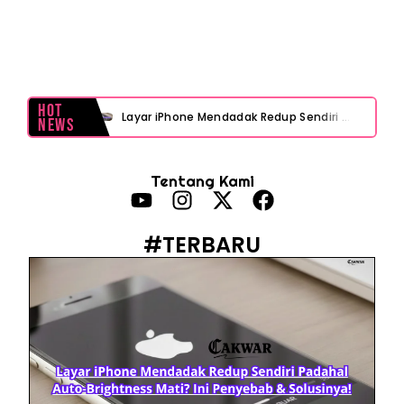
Hot
Layar iPhone Mendadak Redup Sendiri Padahal Auto-Brightness Mati? Ini Penyebab & Solusinya!
News
HP Vivo Suka Mati Sendiri Padahal Baterai Masih Banyak? Ini 5 Penyebab dan Solusinya!
Tentang Kami
HP Infinix Stuck di Logo Setelah Update XOS? Jangan Panik, Cek Ini Sebelum Reset Data!
PWI Jaya Sayangkan Tudingan ‘Londo Ireng’ terhadap Jurnalis, Ini Ulasannya
#TERBARU
Prabowo Sebut ‘Londo Ireng’, Ray Rangkuti Desak DPR Bersikap, Ini Ulasan Politiknya
MAKI Soroti Penahanan Eks Jampidsus Febrie Adriansyah Tanpa Rompi Pink
Febrie Adriansyah Ditahan, Mengapa Tanpa Rompi Pink? Ini Penjelasan dan Faktanya
Babak Baru Kasus Febrie Adriansyah, Rencana Praperadilan Penyitaan Emas dan Uang Tunai Jadi Sorotan