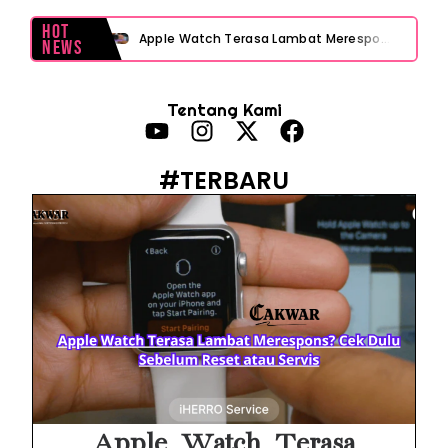
Hot
Apple Watch Terasa Lambat Merespons? Cek Dulu Sebelum Reset atau Servis
News
Layar iPhone Mendadak Redup Sendiri Padahal Auto-Brightness Mati? Ini Penyebab & Solusinya!
Tentang Kami
HP Vivo Suka Mati Sendiri Padahal Baterai Masih Banyak? Ini 5 Penyebab dan Solusinya!
HP Infinix Stuck di Logo Setelah Update XOS? Jangan Panik, Cek Ini Sebelum Reset Data!
#TERBARU
PWI Jaya Sayangkan Tudingan ‘Londo Ireng’ terhadap Jurnalis, Ini Ulasannya
Prabowo Sebut ‘Londo Ireng’, Ray Rangkuti Desak DPR Bersikap, Ini Ulasan Politiknya
MAKI Soroti Penahanan Eks Jampidsus Febrie Adriansyah Tanpa Rompi Pink
Febrie Adriansyah Ditahan, Mengapa Tanpa Rompi Pink? Ini Penjelasan dan Faktanya
Babak Baru Kasus Febrie Adriansyah, Rencana Praperadilan Penyitaan Emas dan Uang Tunai Jadi Sorotan
Baterai Apple Watch Cepat Boros? Ini Penyebab dan Cara Mengatasinya
Apple Watch Terasa