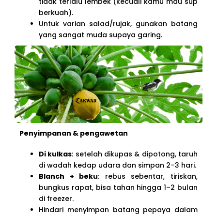
tidak terlalu lembek (kecuali kamu mau sup
berkuah).
Untuk varian salad/rujak, gunakan batang
yang sangat muda supaya garing.
Penyimpanan & pengawetan
Di kulkas
: setelah dikupas & dipotong, taruh
di wadah kedap udara dan simpan 2–3 hari.
Blanch + beku
: rebus sebentar, tiriskan,
bungkus rapat, bisa tahan hingga 1–2 bulan
di freezer.
Hindari menyimpan batang pepaya dalam