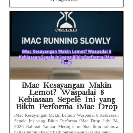
iMac Kesayangan Makin
Lemot? Waspadai 6
Kebiasaan Sepele Ini yang
Bikin Performa iMac Drop
iMac Kesayangan Makin Lemot? Waspadai 6 Kebiasaan
Sepele Ini yang Bikin Performa iMac Drop July 24,
2026 Rahmat Yanuar Meringis melihat ikon rainbow
ball (spinning beach ball) berputar-putar tanpa henti...