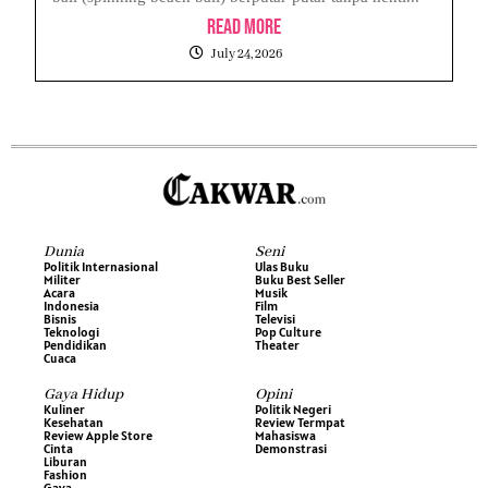
Read More
July 24, 2026
Dunia
Seni
Politik Internasional
Ulas Buku
Militer
Buku Best Seller
Acara
Musik
Indonesia
Film
Bisnis
Televisi
Teknologi
Pop Culture
Pendidikan
Theater
Cuaca
Gaya Hidup
Opini
Kuliner
Politik Negeri
Kesehatan
Review Termpat
Review Apple Store
Mahasiswa
Cinta
Demonstrasi
Liburan
Fashion
Gaya