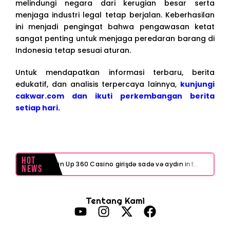
melindungi negara dari kerugian besar serta
menjaga industri legal tetap berjalan. Keberhasilan
ini menjadi pengingat bahwa pengawasan ketat
sangat penting untuk menjaga peredaran barang di
Indonesia tetap sesuai aturan.
Untuk mendapatkan informasi terbaru, berita
edukatif, dan analisis terpercaya lainnya,
kunjungi
cakwar.com dan ikuti perkembangan berita
setiap hari.
Hot
Pin Up 360 Casino girişdə sadə və aydın interfeys necə işinizi asanlaşdırır
News
Test Post Created
Tentang Kami
Navigating playinexch feels like a breeze even for first-timers
Test Post Created