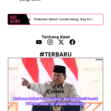
Hot
Prabowo Sebut ‘Londo Ireng’, Ray Rangkuti Desak DPR Bersikap, Ini Ulasan Politiknya
News
MAKI Soroti Penahanan Eks Jampidsus Febrie Adriansyah Tanpa Rompi Pink
Tentang Kami
Febrie Adriansyah Ditahan, Mengapa Tanpa Rompi Pink? Ini Penjelasan dan Faktanya
Babak Baru Kasus Febrie Adriansyah, Rencana Praperadilan Penyitaan Emas dan Uang Tunai Jadi Sorotan
#TERBARU
Baterai Apple Watch Cepat Boros? Ini Penyebab dan Cara Mengatasinya
HP Huawei Cepat Panas? Ini Penyebab Utama dan Cara Mengatasinya
HP Realme Kena Air Tidak Bisa Dicas? Jangan Langsung Charge, Ini Solusinya
Face ID iPhone Tidak Mengenali Wajah? Ini Penyebab dan Cara Mengatasinya
Eks Jampidsus Febrie Adriansyah Tersangka Korupsi Asabri Tapi Masih Terima Gaji: Mengapa Begitu?