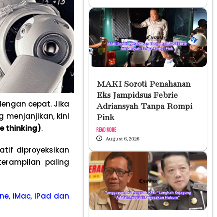
MAKI Soroti Penahanan
Eks Jampidsus Febrie
 dengan cepat. Jika
Adriansyah Tanpa Rompi
 menjanjikan, kini
Pink
ve thinking)
.
Read More
August 6, 2026
atif diproyeksikan
terampilan paling
ne, iMac, iPad dan