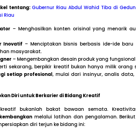
ikel tentang:
Gubernur Riau Abdul Wahid Tiba di Gedun
si Riau
ator
– Menghasilkan konten orisinal yang menarik au
 Inovatif
– Menciptakan bisnis berbasis ide-ide baru d
uhan masyarakat.
igner
– Mengembangkan desain produk yang fungsional s
perti sekarang, berpikir kreatif bukan hanya milik orang 
gi setiap profesional
, mulai dari insinyur, analis dat
n Diri untuk Berkarier di Bidang Kreatif
 kreatif bukanlah bakat bawaan semata. Kreativi
dikembangkan
melalui latihan dan pengalaman. Beriku
ersiapkan diri terjun ke bidang ini: