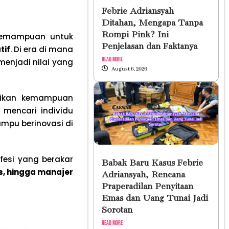
Febrie Adriansyah
Ditahan, Mengapa Tanpa
Rompi Pink? Ini
 kemampuan untuk
Penjelasan dan Faktanya
tif
. Di era di mana
Read More
menjadi nilai yang
August 6, 2026
ikan kemampuan
 mencari individu
ampu berinovasi di
ofesi yang berakar
Babak Baru Kasus Febrie
is, hingga manajer
Adriansyah, Rencana
Praperadilan Penyitaan
Emas dan Uang Tunai Jadi
Sorotan
Read More