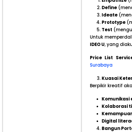
Empathize
(
Define
(mend
Ideate
(mengh
Prototype
(m
Test
(menguji
Untuk memperdal
IDEO U
, yang diaku
Price List Serv
Surabaya
Kuasai Kete
Berpikir kreatif 
Komunikasi e
Kolaborasi t
Kemampuan 
Digital liter
Bangun Porto