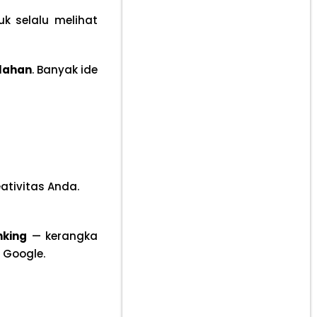
k selalu melihat
alahan
. Banyak ide
eativitas Anda.
nking
— kerangka
 Google.