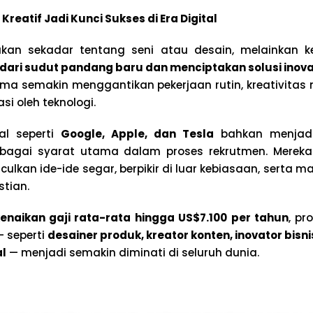
Kreatif Jadi Kunci Sukses di Era Digital
f bukan sekadar tentang seni atau desain, melainkan
dari sudut pandang baru dan menciptakan solusi inova
ma semakin menggantikan pekerjaan rutin, kreativitas 
asi oleh teknologi.
al seperti
Google, Apple, dan Tesla
bahkan menjad
 sebagai syarat utama dalam proses rekrutmen. Mereka
lkan ide-ide segar, berpikir di luar kebiasaan, serta m
tian.
enaikan gaji rata-rata hingga US$7.100 per tahun
, pr
— seperti
desainer produk, kreator konten, inovator bisn
l
— menjadi semakin diminati di seluruh dunia.