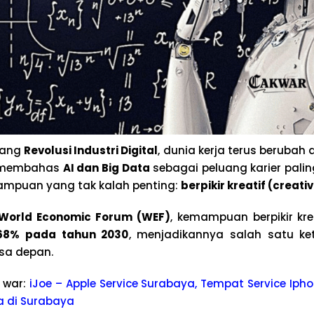
bang
Revolusi Industri Digital
, dunia kerja terus berubah
a membahas
AI dan Big Data
sebagai peluang karier paling
mpuan yang tak kalah penting:
berpikir kreatif (creati
World Economic Forum (WEF)
, kemampuan berpikir kre
68% pada tahun 2030
, menjadikannya salah satu ke
sa depan.
 war:
iJoe – Apple Service Surabaya, Tempat Service Ipho
a di Surabaya