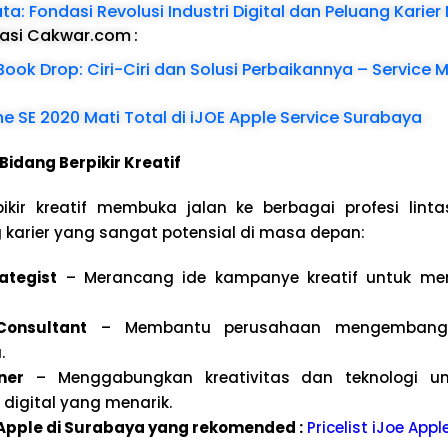
ata: Fondasi Revolusi Industri Digital dan Peluang Kari
dasi Cakwar.com
:
ook Drop: Ciri-Ciri dan Solusi Perbaikannya – Service
ne SE 2020 Mati Total di iJOE Apple Service Surabaya
Bidang Berpikir Kreatif
ir kreatif membuka jalan ke berbagai profesi lintas 
 karier yang sangat potensial di masa depan:
ategist
– Merancang ide kampanye kreatif untuk me
Consultant
– Membantu perusahaan mengembang
.
ner
– Menggabungkan kreativitas dan teknologi un
igital yang menarik.
e Apple di Surabaya yang rekomended :
Pricelist iJoe App