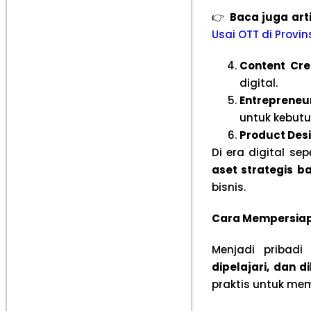
👉
Baca juga art
Usai OTT di Provin
Content Cre
digital.
Entrepreneur
untuk kebut
Product Des
Di era digital se
aset strategis ba
bisnis.
Cara Mempersiapka
Menjadi pribadi
dipelajari, dan 
praktis untuk memp