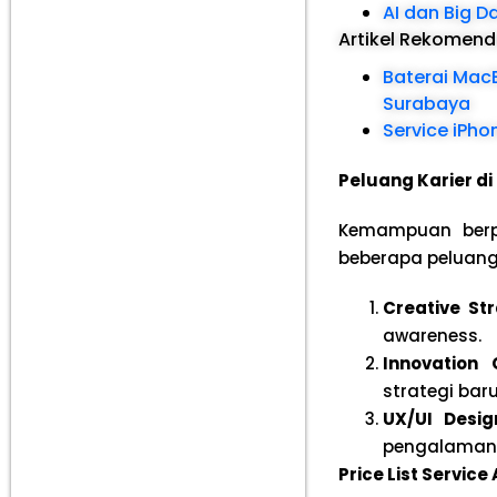
AI dan Big D
Artikel Rekomen
Baterai MacB
Surabaya
Service iPho
Peluang Karier di 
Kemampuan berpik
beberapa peluang
Creative Str
awareness.
Innovation 
strategi baru
UX/UI Desig
pengalaman d
Price List Servic