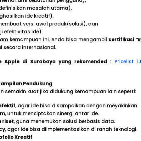
memahami kebutuhan pengguna),
efinisikan masalah utama),
asilkan ide kreatif),
embuat versi awal produk/solusi), dan
 efektivitas ide).
am kemampuan ini, Anda bisa mengambil
sertifikasi
“I
i secara internasional.
ice Apple di Surabaya yang rekomended :
Pricelist 
rampilan Pendukung
akan semakin kuat jika didukung kemampuan lain seperti:
fektif
, agar ide bisa disampaikan dengan meyakinkan.
im
, untuk menciptakan sinergi antar ide.
riset
, guna menemukan solusi berbasis data.
acy
, agar ide bisa diimplementasikan di ranah teknologi.
folio Kreatif