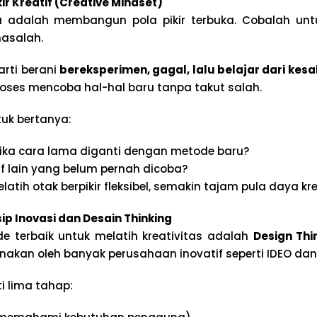
ir Kreatif (Creative Mindset)
 adalah membangun pola pikir terbuka. Cobalah untu
masalah.
rarti berani
bereksperimen, gagal, lalu belajar dari kes
proses mencoba hal-hal baru tanpa takut salah.
tuk bertanya:
ika cara lama diganti dengan metode baru?
if lain yang belum pernah dicoba?
atih otak berpikir fleksibel, semakin tajam pula daya kr
sip Inovasi dan Desain Thinking
e terbaik untuk melatih kreativitas adalah
Design Thi
unakan oleh banyak perusahaan inovatif seperti IDEO dan
i lima tahap: