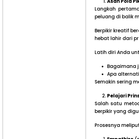
Asah Pola Pik
Langkah pertama
peluang di balik 
Berpikir kreatif be
hebat lahir dari 
Latih diri Anda un
Bagaimana j
Apa alternat
Semakin sering mel
Pelajari Prin
Salah satu metod
berpikir yang dig
Prosesnya meliput