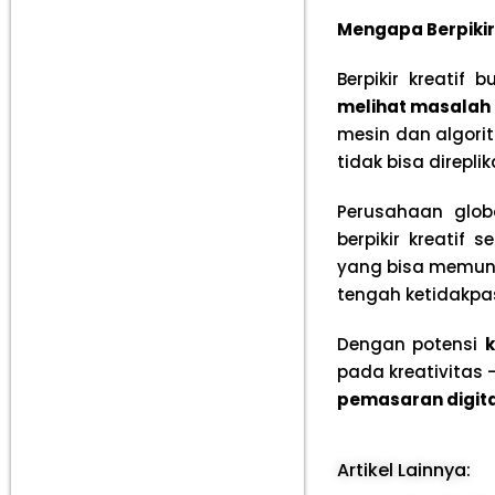
Mengapa Berpikir 
Berpikir kreati
melihat masalah 
mesin dan algorit
tidak bisa direplik
Perusahaan glob
berpikir kreatif
yang bisa memuncu
tengah ketidakpas
Dengan potensi
k
pada kreativitas 
pemasaran digita
Artikel Lainnya: