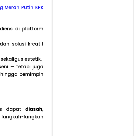
g Merah Putih KPK
diens di platform
an solusi kreatif
ekaligus estetik.
seni — tetapi juga
a, hingga pemimpin
tas dapat
diasah,
t langkah-langkah