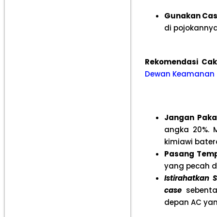
Gunakan Cas
di pojokannya
Rekomendasi Ca
Dewan Keamanan D
Jangan Paka
angka 20%. M
kimiawi batera
Pasang Temp
yang pecah da
Istirahatkan 
case
sebenta
depan AC yan