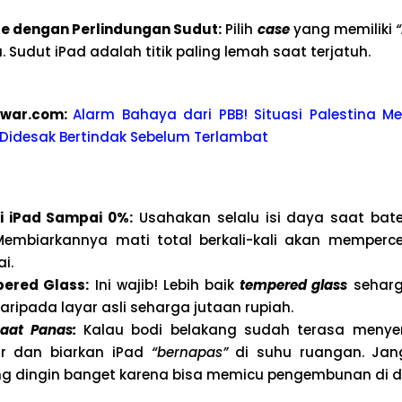
e dengan Perlindungan Sudut:
Pilih
case
yang memiliki
. Sudut iPad adalah titik paling lemah saat terjatuh.
kwar.com:
Alarm Bahaya dari PBB! Situasi Palestina M
idesak Bertindak Sebelum Terlambat
i iPad Sampai 0%:
Usahakan selalu isi daya saat bat
embiarkannya mati total berkali-kali akan memperc
i.
ered Glass:
Ini wajib! Lebih baik
tempered glass
seharg
ripada layar asli seharga jutaan rupiah.
Saat Panas:
Kalau bodi belakang sudah terasa menyen
r dan biarkan iPad
“bernapas”
di suhu ruangan. Jang
g dingin banget karena bisa memicu pengembunan di d