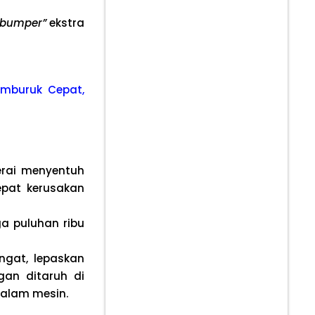
“bumper”
ekstra
emburuk Cepat,
erai menyentuh
epat kerusakan
a puluhan ribu
gat, lepaskan
an ditaruh di
alam mesin.