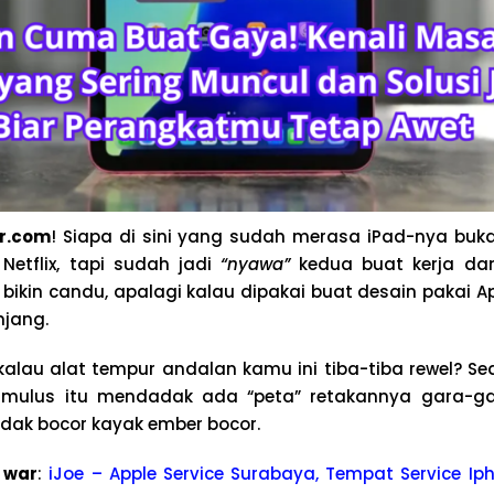
r.com
! Siapa di sini yang sudah merasa iPad-nya buk
Netflix, tapi sudah jadi
“nyawa”
kedua buat kerja dan
ikin candu, apalagi kalau dipakai buat desain pakai Ap
njang.
kalau alat tempur andalan kamu ini tiba-tiba rewel? Se
 mulus itu mendadak ada “peta” retakannya gara-ga
ak bocor kayak ember bocor.
 war
:
iJoe – Apple Service Surabaya, Tempat Service Iph