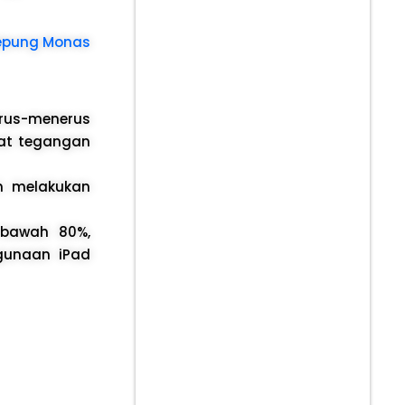
Kepung Monas
erus-menerus
at tegangan
m melakukan
 bawah 80%,
ggunaan iPad