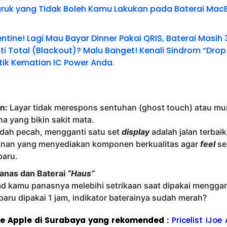
ruk yang Tidak Boleh Kamu Lakukan pada Baterai Mac
tine! Lagi Mau Bayar Dinner Pakai QRIS, Baterai Masih 
ti Total (Blackout)? Malu Banget! Kenali Sindrom “Dro
tik Kematian IC Power Anda.
n:
Layar tidak merespons sentuhan (ghost touch) atau mun
na yang bikin sakit mata.
dah pecah, mengganti satu set
display
adalah jalan terbaik
anan yang menyediakan komponen berkualitas agar
feel
se
baru.
Panas dan Baterai
“Haus”
ad kamu panasnya melebihi setrikaan saat dipakai mengga
baru dipakai 1 jam, indikator baterainya sudah merah?
ice Apple di Surabaya yang rekomended :
Pricelist iJoe