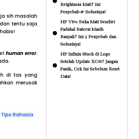
Brightness Mati? Ini
Penyebab & Solusinya!
aja sih masalah
HP Vivo Suka Mati Sendiri
 dan tentu saja
Padahal Baterai Masih
 habis!
Banyak? Ini 5 Penyebab dan
Solusinya!
ari
human error
.
HP Infinix Stuck di Logo
ada.
Setelah Update XOS? Jangan
Panik, Cek Ini Sebelum Reset
ih di tas yang
Data!
bahkan merusak
 Tips Rahasia