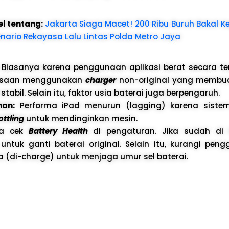
el tentang:
Jakarta Siaga Macet! 200 Ribu Buruh Bakal 
enario Rekayasa Lalu Lintas Polda Metro Jaya
Biasanya karena penggunaan aplikasi berat secara t
asaan menggunakan
charger
non-original yang membu
k stabil. Selain itu, faktor usia baterai juga berpengaruh.
nan:
Performa iPad menurun (lagging) karena siste
ottling
untuk mendinginkan mesin.
a cek
Battery Health
di pengaturan. Jika sudah di
ntuk ganti baterai original. Selain itu, kurangi pen
ya (di-charge) untuk menjaga umur sel baterai.