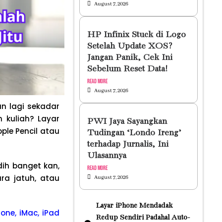
August 7, 2026
HP Infinix Stuck di Logo
Setelah Update XOS?
Jangan Panik, Cek Ini
Sebelum Reset Data!
Read More
August 7, 2026
an lagi sekadar
 kuliah? Layar
PWI Jaya Sayangkan
ple Pencil atau
Tudingan ‘Londo Ireng’
terhadap Jurnalis, Ini
Ulasannya
dih banget kan,
Read More
ra jatuh, atau
August 7, 2026
Layar iPhone Mendadak
one, iMac, iPad
Redup Sendiri Padahal Auto-