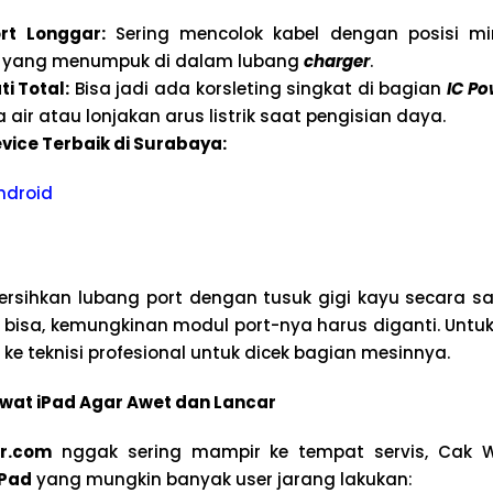
rt Longgar:
Sering mencolok kabel dengan posisi mi
t) yang menumpuk di dalam lubang
charger
.
i Total:
Bisa jadi ada korsleting singkat di bagian
IC Po
 air atau lonjakan arus listrik saat pengisian daya.
vice Terbaik di Surabaya:
ndroid
rsihkan lubang port dengan tusuk gigi kayu secara sa
 bisa, kemungkinan modul port-nya harus diganti. Unt
 ke teknisi profesional untuk dicek bagian mesinnya.
wat iPad Agar Awet dan Lancar
r.com
nggak sering mampir ke tempat servis, Cak W
iPad
yang mungkin banyak user jarang lakukan: