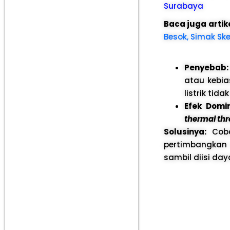
Surabaya
Baca juga artik
Besok, Simak Sk
Penyebab:
atau kebi
listrik tida
Efek Domi
thermal thr
Solusinya:
Cob
pertimbangkan u
sambil diisi da