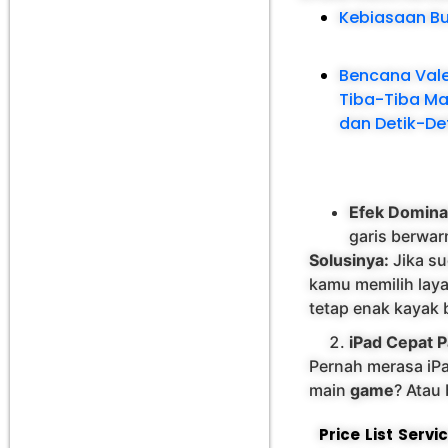
Kebiasaan Bu
Bencana Valen
Tiba-Tiba Ma
dan Detik-De
Efek Domina
garis berwar
Solusinya:
Jika su
kamu memilih lay
tetap enak kayak 
iPad Cepat 
Pernah merasa iP
main
game
? Atau 
Price List Serv