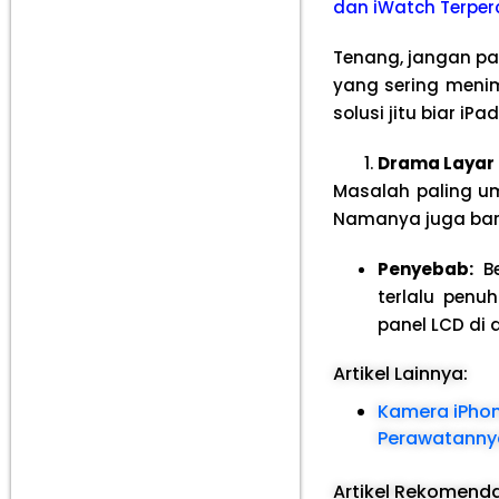
dan iWatch Terper
Tenang, jangan pa
yang sering men
solusi jitu biar i
Drama Layar
Masalah paling 
Namanya juga bara
Penyebab:
Be
terlalu penu
panel LCD di
Artikel Lainnya:
Kamera iPhone
Perawatannya
Artikel Rekomend