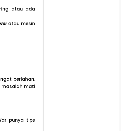
ring atau ada
wer
atau mesin
ngat perlahan.
uk masalah mati
ar punya tips