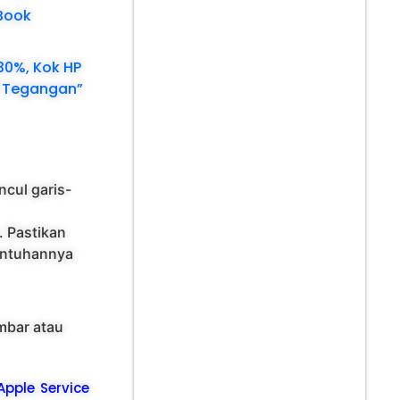
Book
30%, Kok HP
p Tegangan”
cul garis-
. Pastikan
ntuhannya
mbar atau
 Apple Service