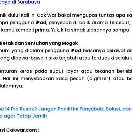
caya di Surabaya
nik dulu! Kali ini Cak War bakal mengupas tuntas apa s
impa pengguna
iPad
, penyebab di balik drama tersebut,
Pad kamu kembali prima. Yuk, kita simak ulasannya sampai
 Retak dan Sentuhan yang Mogok
umum yang dialami pengguna
iPad
biasanya berawal d
ng dibawa-bawa, risiko terjatuh atau terduduki selalu 
nturan keras pada sudut layar atau tekanan berleb
h. Hal ini menyebabkan kaca pecah (digitizer) atau 
 dalamnya.
 14 Pro Rusak? Jangan Panik! Ini Penyebab, Solusi, dan
 agar Tetap Jernih
asi Cakwar.com
: