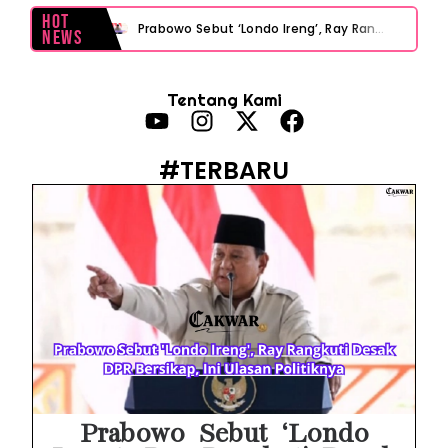
Hot
Prabowo Sebut ‘Londo Ireng’, Ray Rangkuti Desak DPR Bersikap, Ini Ulasan Politiknya
News
MAKI Soroti Penahanan Eks Jampidsus Febrie Adriansyah Tanpa Rompi Pink
Tentang Kami
Febrie Adriansyah Ditahan, Mengapa Tanpa Rompi Pink? Ini Penjelasan dan Faktanya
Babak Baru Kasus Febrie Adriansyah, Rencana Praperadilan Penyitaan Emas dan Uang Tunai Jadi Sorotan
#TERBARU
Baterai Apple Watch Cepat Boros? Ini Penyebab dan Cara Mengatasinya
HP Huawei Cepat Panas? Ini Penyebab Utama dan Cara Mengatasinya
HP Realme Kena Air Tidak Bisa Dicas? Jangan Langsung Charge, Ini Solusinya
Face ID iPhone Tidak Mengenali Wajah? Ini Penyebab dan Cara Mengatasinya
Eks Jampidsus Febrie Adriansyah Tersangka Korupsi Asabri Tapi Masih Terima Gaji: Mengapa Begitu?
Eks Dirut KBS Tersangka Korupsi Pakan Satwa Rp10,2 Miliar: Ironi Gelar Doktor Akuntabilitas
Prabowo Sebut ‘Londo