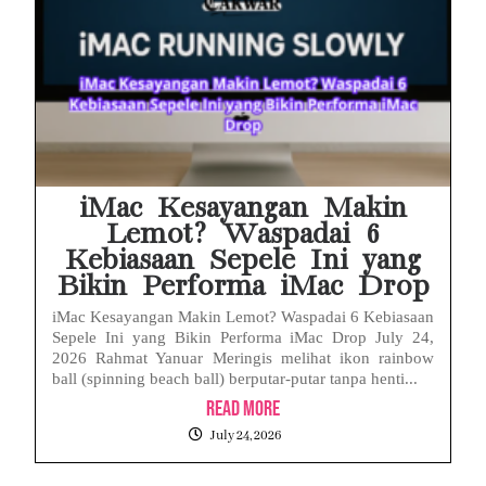
iMac Kesayangan Makin
Lemot? Waspadai 6
Kebiasaan Sepele Ini yang
Bikin Performa iMac Drop
iMac Kesayangan Makin Lemot? Waspadai 6 Kebiasaan
Sepele Ini yang Bikin Performa iMac Drop July 24,
2026 Rahmat Yanuar Meringis melihat ikon rainbow
ball (spinning beach ball) berputar-putar tanpa henti...
Read More
July 24, 2026