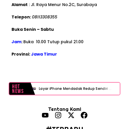
Alamat
: Jl. Raya Menur No.2C, Surabaya
Telepon:
08113308355
Buka Senin – Sabtu
Jam
:
Buka 10.00 Tutup pukul 21.00
Provinsi:
Jawa Timur
Hot
Layar iPhone Mendadak Redup Sendiri Padahal Auto-Brightness Mati? Ini Penyebab & Solusinya!
News
HP Vivo Suka Mati Sendiri Padahal Baterai Masih Banyak? Ini 5 Penyebab dan Solusinya!
Tentang Kami
HP Infinix Stuck di Logo Setelah Update XOS? Jangan Panik, Cek Ini Sebelum Reset Data!
PWI Jaya Sayangkan Tudingan ‘Londo Ireng’ terhadap Jurnalis, Ini Ulasannya