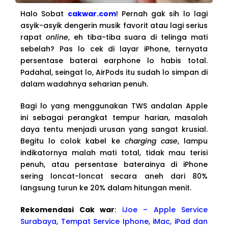
Halo Sobat
cakwar.com
! Pernah gak sih lo lagi
asyik-asyik dengerin musik favorit atau lagi serius
rapat
online
, eh tiba-tiba suara di telinga mati
sebelah? Pas lo cek di layar iPhone, ternyata
persentase baterai earphone lo habis total.
Padahal, seingat lo, AirPods itu sudah lo simpan di
dalam wadahnya seharian penuh.
Bagi lo yang menggunakan TWS andalan Apple
ini sebagai perangkat tempur harian, masalah
daya tentu menjadi urusan yang sangat krusial.
Begitu lo colok kabel ke
charging case
, lampu
indikatornya malah mati total, tidak mau terisi
penuh, atau persentase baterainya di iPhone
sering loncat-loncat secara aneh dari 80%
langsung turun ke 20% dalam hitungan menit.
Rekomendasi Cak war
:
iJoe – Apple Service
Surabaya, Tempat Service Iphone, iMac, iPad dan