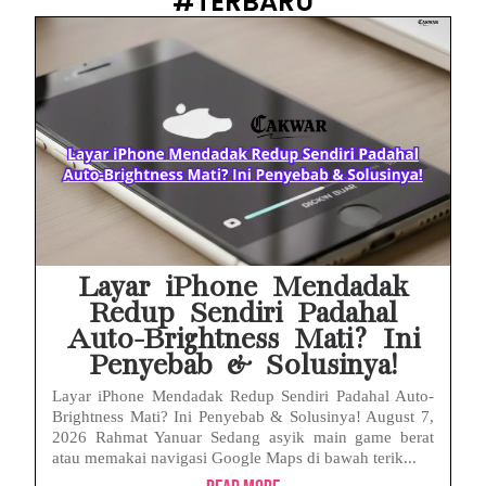
#TERBARU
Prabowo Sebut ‘Londo Ireng’, Ray Rangkuti Desak DPR Bersikap, Ini Ulasan Politiknya
MAKI Soroti Penahanan Eks Jampidsus Febrie Adriansyah Tanpa Rompi Pink
Febrie Adriansyah Ditahan, Mengapa Tanpa Rompi Pink? Ini Penjelasan dan Faktanya
Babak Baru Kasus Febrie Adriansyah, Rencana Praperadilan Penyitaan Emas dan Uang Tunai Jadi Sorotan
Baterai Apple Watch Cepat Boros? Ini Penyebab dan Cara Mengatasinya
HP Huawei Cepat Panas? Ini Penyebab Utama dan Cara Mengatasinya
Layar iPhone Mendadak
Redup Sendiri Padahal
Auto-Brightness Mati? Ini
Penyebab & Solusinya!
Layar iPhone Mendadak Redup Sendiri Padahal Auto-
Brightness Mati? Ini Penyebab & Solusinya! August 7,
2026 Rahmat Yanuar Sedang asyik main game berat
atau memakai navigasi Google Maps di bawah terik...