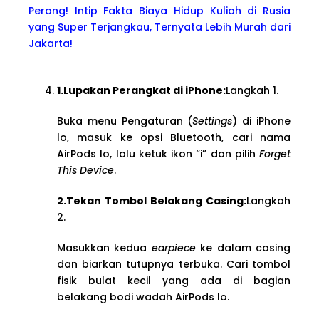
Perang! Intip Fakta Biaya Hidup Kuliah di Rusia
yang Super Terjangkau, Ternyata Lebih Murah dari
Jakarta!
1.Lupakan Perangkat di iPhone:
Langkah 1.
Buka menu Pengaturan (
Settings
) di iPhone
lo, masuk ke opsi Bluetooth, cari nama
AirPods lo, lalu ketuk ikon “i” dan pilih
Forget
This Device
.
2.Tekan Tombol Belakang Casing:
Langkah
2.
Masukkan kedua
earpiece
ke dalam casing
dan biarkan tutupnya terbuka. Cari tombol
fisik bulat kecil yang ada di bagian
belakang bodi wadah AirPods lo.