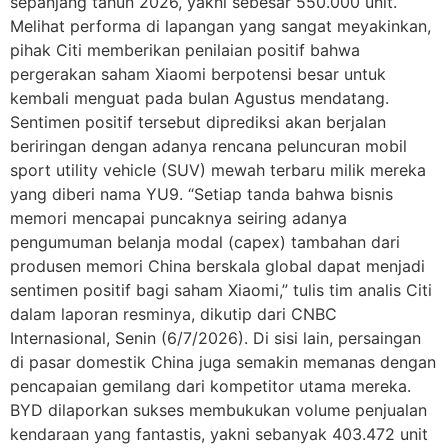
sepanjang tahun 2026, yakni sebesar 550.000 unit.
Melihat performa di lapangan yang sangat meyakinkan,
pihak Citi memberikan penilaian positif bahwa
pergerakan saham Xiaomi berpotensi besar untuk
kembali menguat pada bulan Agustus mendatang.
Sentimen positif tersebut diprediksi akan berjalan
beriringan dengan adanya rencana peluncuran mobil
sport utility vehicle (SUV) mewah terbaru milik mereka
yang diberi nama YU9. “Setiap tanda bahwa bisnis
memori mencapai puncaknya seiring adanya
pengumuman belanja modal (capex) tambahan dari
produsen memori China berskala global dapat menjadi
sentimen positif bagi saham Xiaomi,” tulis tim analis Citi
dalam laporan resminya, dikutip dari CNBC
Internasional, Senin (6/7/2026). Di sisi lain, persaingan
di pasar domestik China juga semakin memanas dengan
pencapaian gemilang dari kompetitor utama mereka.
BYD dilaporkan sukses membukukan volume penjualan
kendaraan yang fantastis, yakni sebanyak 403.472 unit