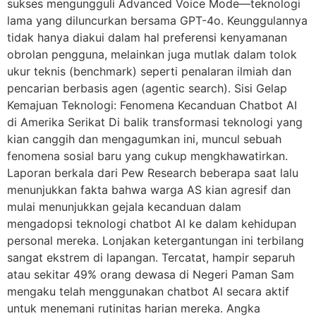
sukses mengungguli Advanced Voice Mode—teknologi
lama yang diluncurkan bersama GPT-4o. Keunggulannya
tidak hanya diakui dalam hal preferensi kenyamanan
obrolan pengguna, melainkan juga mutlak dalam tolok
ukur teknis (benchmark) seperti penalaran ilmiah dan
pencarian berbasis agen (agentic search). Sisi Gelap
Kemajuan Teknologi: Fenomena Kecanduan Chatbot AI
di Amerika Serikat Di balik transformasi teknologi yang
kian canggih dan mengagumkan ini, muncul sebuah
fenomena sosial baru yang cukup mengkhawatirkan.
Laporan berkala dari Pew Research beberapa saat lalu
menunjukkan fakta bahwa warga AS kian agresif dan
mulai menunjukkan gejala kecanduan dalam
mengadopsi teknologi chatbot AI ke dalam kehidupan
personal mereka. Lonjakan ketergantungan ini terbilang
sangat ekstrem di lapangan. Tercatat, hampir separuh
atau sekitar 49% orang dewasa di Negeri Paman Sam
mengaku telah menggunakan chatbot AI secara aktif
untuk menemani rutinitas harian mereka. Angka