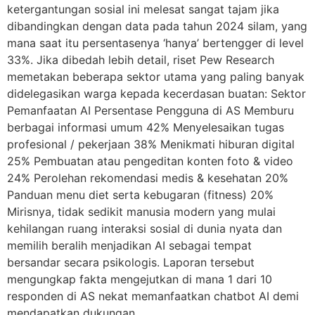
ketergantungan sosial ini melesat sangat tajam jika
dibandingkan dengan data pada tahun 2024 silam, yang
mana saat itu persentasenya ‘hanya’ bertengger di level
33%. Jika dibedah lebih detail, riset Pew Research
memetakan beberapa sektor utama yang paling banyak
didelegasikan warga kepada kecerdasan buatan: Sektor
Pemanfaatan AI Persentase Pengguna di AS Memburu
berbagai informasi umum 42% Menyelesaikan tugas
profesional / pekerjaan 38% Menikmati hiburan digital
25% Pembuatan atau pengeditan konten foto & video
24% Perolehan rekomendasi medis & kesehatan 20%
Panduan menu diet serta kebugaran (fitness) 20%
Mirisnya, tidak sedikit manusia modern yang mulai
kehilangan ruang interaksi sosial di dunia nyata dan
memilih beralih menjadikan AI sebagai tempat
bersandar secara psikologis. Laporan tersebut
mengungkap fakta mengejutkan di mana 1 dari 10
responden di AS nekat memanfaatkan chatbot AI demi
mendapatkan dukungan