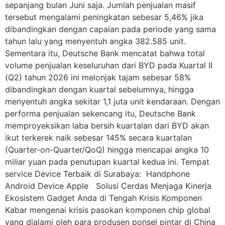
sepanjang bulan Juni saja. Jumlah penjualan masif
tersebut mengalami peningkatan sebesar 5,46% jika
dibandingkan dengan capaian pada periode yang sama
tahun lalu yang menyentuh angka 382.585 unit.
Sementara itu, Deutsche Bank mencatat bahwa total
volume penjualan keseluruhan dari BYD pada Kuartal II
(Q2) tahun 2026 ini melonjak tajam sebesar 58%
dibandingkan dengan kuartal sebelumnya, hingga
menyentuh angka sekitar 1,1 juta unit kendaraan. Dengan
performa penjualan sekencang itu, Deutsche Bank
memproyeksikan laba bersih kuartalan dari BYD akan
ikut terkerek naik sebesar 145% secara kuartalan
(Quarter-on-Quarter/QoQ) hingga mencapai angka 10
miliar yuan pada penutupan kuartal kedua ini. Tempat
service Device Terbaik di Surabaya: Handphone
Android Device Apple Solusi Cerdas Menjaga Kinerja
Ekosistem Gadget Anda di Tengah Krisis Komponen
Kabar mengenai krisis pasokan komponen chip global
yang dialami oleh para produsen ponsel pintar di China