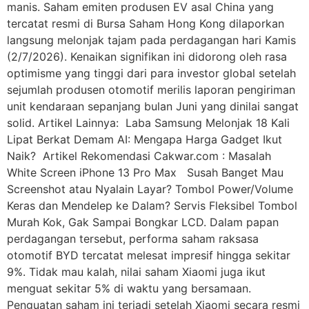
manis. Saham emiten produsen EV asal China yang
tercatat resmi di Bursa Saham Hong Kong dilaporkan
langsung melonjak tajam pada perdagangan hari Kamis
(2/7/2026). Kenaikan signifikan ini didorong oleh rasa
optimisme yang tinggi dari para investor global setelah
sejumlah produsen otomotif merilis laporan pengiriman
unit kendaraan sepanjang bulan Juni yang dinilai sangat
solid. Artikel Lainnya: Laba Samsung Melonjak 18 Kali
Lipat Berkat Demam AI: Mengapa Harga Gadget Ikut
Naik? Artikel Rekomendasi Cakwar.com : Masalah
White Screen iPhone 13 Pro Max Susah Banget Mau
Screenshot atau Nyalain Layar? Tombol Power/Volume
Keras dan Mendelep ke Dalam? Servis Fleksibel Tombol
Murah Kok, Gak Sampai Bongkar LCD. Dalam papan
perdagangan tersebut, performa saham raksasa
otomotif BYD tercatat melesat impresif hingga sekitar
9%. Tidak mau kalah, nilai saham Xiaomi juga ikut
menguat sekitar 5% di waktu yang bersamaan.
Penguatan saham ini terjadi setelah Xiaomi secara resmi