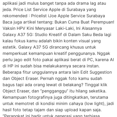
aplikasi jadi mulus banget tanpa ada drama lag atau
jeda. Price List Service Apple di Surabaya yang
rekomended : Pricelist iJoe Apple Service Surabaya
Baca juga artikel tentang: Bukan Cuma Buat Perempuan!
Vaksin HPV Kini Menyasar Laki-Laki, Ini Alasannya
Galaxy A37 5G: Studio Kreatif di Dalam Saku Beda lagi
kalau fokus kamu adalah bikin konten visual yang
estetik. Galaxy A37 5G dirancang khusus untuk
memperkuat kemampuan kreatif penggunanya. Nggak
perlu jago edit foto pakai aplikasi berat di PC, karena AI
di HP ini sudah bisa melakukannya secara instan.
Beberapa fitur unggulannya antara lain Edit Suggestion
dan Object Eraser. Pernah nggak foto kamu sudah
bagus tapi ada orang lewat di belakang? Tinggal klik
Object Eraser, dan “pengganggu” itu hilang seketika.
Kemampuan fotografinya juga ditingkatkan, terutama
untuk memotret di kondisi minim cahaya (low light), jadi
hasil foto tetap tajam dan siap upload kapan saja.
“Perangkat ini hadir untuk generasi yang terbiasa