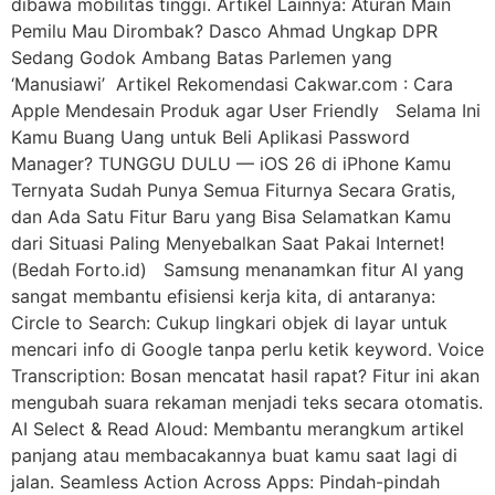
dibawa mobilitas tinggi. Artikel Lainnya: Aturan Main
Pemilu Mau Dirombak? Dasco Ahmad Ungkap DPR
Sedang Godok Ambang Batas Parlemen yang
‘Manusiawi’ Artikel Rekomendasi Cakwar.com : Cara
Apple Mendesain Produk agar User Friendly Selama Ini
Kamu Buang Uang untuk Beli Aplikasi Password
Manager? TUNGGU DULU — iOS 26 di iPhone Kamu
Ternyata Sudah Punya Semua Fiturnya Secara Gratis,
dan Ada Satu Fitur Baru yang Bisa Selamatkan Kamu
dari Situasi Paling Menyebalkan Saat Pakai Internet!
(Bedah Forto.id) Samsung menanamkan fitur AI yang
sangat membantu efisiensi kerja kita, di antaranya:
Circle to Search: Cukup lingkari objek di layar untuk
mencari info di Google tanpa perlu ketik keyword. Voice
Transcription: Bosan mencatat hasil rapat? Fitur ini akan
mengubah suara rekaman menjadi teks secara otomatis.
AI Select & Read Aloud: Membantu merangkum artikel
panjang atau membacakannya buat kamu saat lagi di
jalan. Seamless Action Across Apps: Pindah-pindah