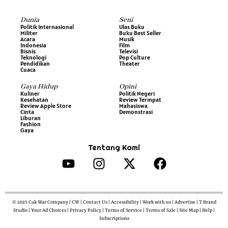
Dunia
Seni
Politik Internasional
Ulas Buku
Militer
Buku Best Seller
Acara
Musik
Indonesia
Film
Bisnis
Televisi
Teknologi
Pop Culture
Pendidikan
Theater
Cuaca
Gaya Hidup
Opini
Kuliner
Politik Negeri
Kesehatan
Review Termpat
Review Apple Store
Mahasiswa
Cinta
Demonstrasi
Liburan
Fashion
Gaya
Tentang Kami
© 2025 Cak War Company | CW | Contact Us | Accessibility | Work with us | Advertise | T Brand
Studio | Your Ad Choices | Privacy Policy | Terms of Service | Terms of Sale | Site Map | Help |
Subscriptions