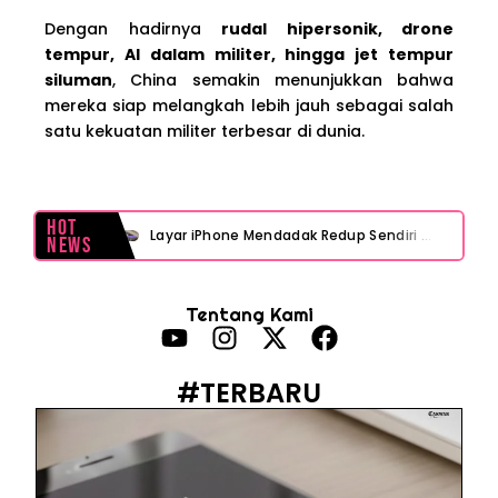
Dengan hadirnya
rudal hipersonik, drone
tempur, AI dalam militer, hingga jet tempur
siluman
, China semakin menunjukkan bahwa
mereka siap melangkah lebih jauh sebagai salah
satu kekuatan militer terbesar di dunia.
Hot
Layar iPhone Mendadak Redup Sendiri Padahal Auto-Brightness Mati? Ini Penyebab & Solusinya!
News
HP Vivo Suka Mati Sendiri Padahal Baterai Masih Banyak? Ini 5 Penyebab dan Solusinya!
Tentang Kami
HP Infinix Stuck di Logo Setelah Update XOS? Jangan Panik, Cek Ini Sebelum Reset Data!
PWI Jaya Sayangkan Tudingan ‘Londo Ireng’ terhadap Jurnalis, Ini Ulasannya
#TERBARU
Prabowo Sebut ‘Londo Ireng’, Ray Rangkuti Desak DPR Bersikap, Ini Ulasan Politiknya
MAKI Soroti Penahanan Eks Jampidsus Febrie Adriansyah Tanpa Rompi Pink