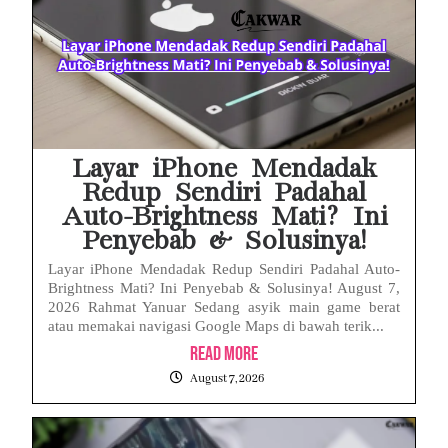
Febrie Adriansyah Ditahan, Mengapa Tanpa Rompi Pink? Ini Penjelasan dan Faktanya
Babak Baru Kasus Febrie Adriansyah, Rencana Praperadilan Penyitaan Emas dan Uang Tunai Jadi Sorotan
Baterai Apple Watch Cepat Boros? Ini Penyebab dan Cara Mengatasinya
HP Huawei Cepat Panas? Ini Penyebab Utama dan Cara Mengatasinya
Layar iPhone Mendadak
Redup Sendiri Padahal
Auto-Brightness Mati? Ini
Penyebab & Solusinya!
Layar iPhone Mendadak Redup Sendiri Padahal Auto-
Brightness Mati? Ini Penyebab & Solusinya! August 7,
2026 Rahmat Yanuar Sedang asyik main game berat
atau memakai navigasi Google Maps di bawah terik...
Read More
August 7, 2026