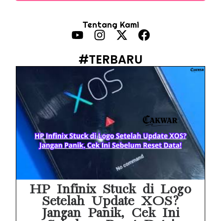
PWI Jaya Sayangkan Tudingan ‘Londo Ireng’ terhadap Jurnalis, Ini Ulasannya
Tentang Kami
Prabowo Sebut ‘Londo Ireng’, Ray Rangkuti Desak DPR Bersikap, Ini Ulasan Politiknya
MAKI Soroti Penahanan Eks Jampidsus Febrie Adriansyah Tanpa Rompi Pink
#TERBARU
Febrie Adriansyah Ditahan, Mengapa Tanpa Rompi Pink? Ini Penjelasan dan Faktanya
Babak Baru Kasus Febrie Adriansyah, Rencana Praperadilan Penyitaan Emas dan Uang Tunai Jadi Sorotan
Baterai Apple Watch Cepat Boros? Ini Penyebab dan Cara Mengatasinya
HP Huawei Cepat Panas? Ini Penyebab Utama dan Cara Mengatasinya
HP Realme Kena Air Tidak Bisa Dicas? Jangan Langsung Charge, Ini Solusinya
Face ID iPhone Tidak Mengenali Wajah? Ini Penyebab dan Cara Mengatasinya
HP Infinix Stuck di Logo
Setelah Update XOS?
Jangan Panik, Cek Ini