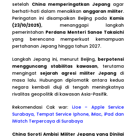
setelah
China memperingatkan Jepang
agar
berhati-hati dalam menaikkan
anggaran militer
.
Peringatan ini disampaikan Beijing pada
Kamis
(23/10/2025)
, menanggapi langkah
pemerintahan
Perdana Menteri Sanae Takaichi
yang berencana memperkuat kemampuan
pertahanan Jepang hingga tahun 2027.
Langkah Jepang ini, menurut Beijing,
berpotensi
mengguncang stabilitas kawasan
, terutama
mengingat
sejarah agresi militer Jepang
di
masa lalu. Hubungan diplomatik antara kedua
negara kembali diuji di tengah meningkatnya
rivalitas geopolitik di kawasan Asia-Pasifik.
Rekomendasi Cak war:
iJoe – Apple Service
Surabaya, Tempat Service Iphone, iMac, iPad dan
iWatch Terpercaya di Surabaya
China Soroti Ambisi Militer Jepang yang Dinilai