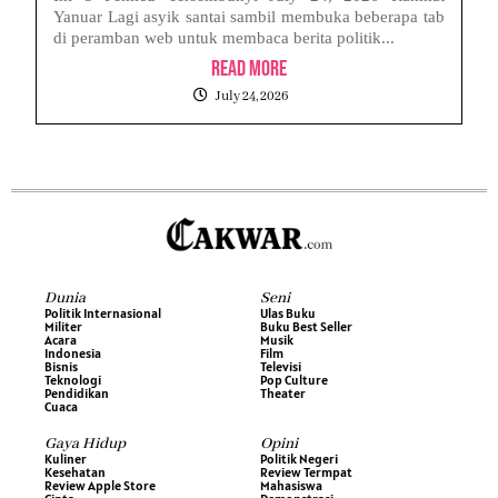
Yanuar Lagi asyik santai sambil membuka beberapa tab
di peramban web untuk membaca berita politik...
Read More
July 24, 2026
Dunia
Seni
Politik Internasional
Ulas Buku
Militer
Buku Best Seller
Acara
Musik
Indonesia
Film
Bisnis
Televisi
Teknologi
Pop Culture
Pendidikan
Theater
Cuaca
Gaya Hidup
Opini
Kuliner
Politik Negeri
Kesehatan
Review Termpat
Review Apple Store
Mahasiswa