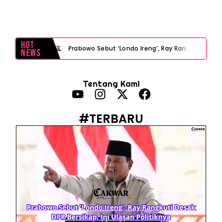
Hot
Prabowo Sebut ‘Londo Ireng’, Ray Rangkuti Desak DPR Bersikap, Ini Ulasan Politiknya
News
MAKI Soroti Penahanan Eks Jampidsus Febrie Adriansyah Tanpa Rompi Pink
Tentang Kami
Febrie Adriansyah Ditahan, Mengapa Tanpa Rompi Pink? Ini Penjelasan dan Faktanya
Babak Baru Kasus Febrie Adriansyah, Rencana Praperadilan Penyitaan Emas dan Uang Tunai Jadi Sorotan
#TERBARU
Baterai Apple Watch Cepat Boros? Ini Penyebab dan Cara Mengatasinya
HP Huawei Cepat Panas? Ini Penyebab Utama dan Cara Mengatasinya
HP Realme Kena Air Tidak Bisa Dicas? Jangan Langsung Charge, Ini Solusinya
Face ID iPhone Tidak Mengenali Wajah? Ini Penyebab dan Cara Mengatasinya
Eks Jampidsus Febrie Adriansyah Tersangka Korupsi Asabri Tapi Masih Terima Gaji: Mengapa Begitu?