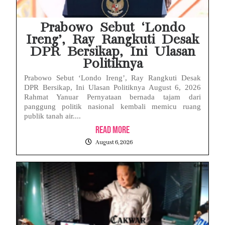
Eks Dirut KBS Tersangka Korupsi Pakan Satwa Rp10,2 Miliar: Ironi Gelar Doktor Akuntabilitas
Prabowo Sebut ‘Londo
Ireng’, Ray Rangkuti Desak
DPR Bersikap, Ini Ulasan
Politiknya
Prabowo Sebut ‘Londo Ireng’, Ray Rangkuti Desak
DPR Bersikap, Ini Ulasan Politiknya August 6, 2026
Rahmat Yanuar Pernyataan bernada tajam dari
panggung politik nasional kembali memicu ruang
publik tanah air....
Read More
August 6, 2026