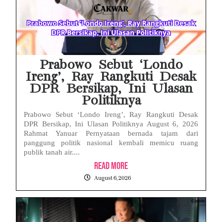
Face ID iPhone Tidak Mengenali Wajah? Ini Penyebab dan Cara Mengatasinya
Eks Jampidsus Febrie Adriansyah Tersangka Korupsi Asabri Tapi Masih Terima Gaji: Mengapa Begitu?
Eks Dirut KBS Tersangka Korupsi Pakan Satwa Rp10,2 Miliar: Ironi Gelar Doktor Akuntabilitas
Prabowo Sebut ‘Londo
Ireng’, Ray Rangkuti Desak
DPR Bersikap, Ini Ulasan
Politiknya
Prabowo Sebut ‘Londo Ireng’, Ray Rangkuti Desak
DPR Bersikap, Ini Ulasan Politiknya August 6, 2026
Rahmat Yanuar Pernyataan bernada tajam dari
panggung politik nasional kembali memicu ruang
publik tanah air....
Read More
August 6, 2026