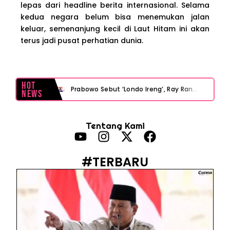
lepas dari headline berita internasional. Selama
kedua negara belum bisa menemukan jalan
keluar, semenanjung kecil di Laut Hitam ini akan
terus jadi pusat perhatian dunia.
Hot
Prabowo Sebut ‘Londo Ireng’, Ray Rangkuti Desak DPR Bersikap, Ini Ulasan Politiknya
News
MAKI Soroti Penahanan Eks Jampidsus Febrie Adriansyah Tanpa Rompi Pink
Tentang Kami
Febrie Adriansyah Ditahan, Mengapa Tanpa Rompi Pink? Ini Penjelasan dan Faktanya
Babak Baru Kasus Febrie Adriansyah, Rencana Praperadilan Penyitaan Emas dan Uang Tunai Jadi Sorotan
#TERBARU
Baterai Apple Watch Cepat Boros? Ini Penyebab dan Cara Mengatasinya
HP Huawei Cepat Panas? Ini Penyebab Utama dan Cara Mengatasinya
HP Realme Kena Air Tidak Bisa Dicas? Jangan Langsung Charge, Ini Solusinya