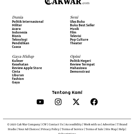
Dunia
Seni
Politik Internasional
Ulas Buku
Militer
Buku Best Seller
Acara
Musik
Indonesia
Film
Bisnis
Televisi
Teknologi
Pop Culture
Pendidikan
Theater
Cuaca
Gaya Hidup
Opini
Kuliner
Politik Negeri
Kesehatan
Review Termpat
Review Apple Store
Mahasiswa
Cinta
Demonstrasi
Liburan
Fashion
Gaya
Tentang Kami
© 2025 Cak War Company | CW | Contact Us | Accessibility | Work with us | Advertise | T Brand
Studio | Your Ad Choices | Privacy Policy | Terms of Service | Terms of Sale | Site Map | Help |