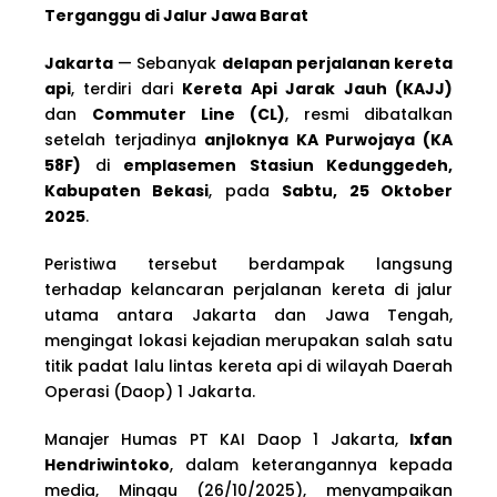
Terganggu di Jalur Jawa Barat
Jakarta
— Sebanyak
delapan perjalanan kereta
api
, terdiri dari
Kereta Api Jarak Jauh (KAJJ)
dan
Commuter Line (CL)
, resmi dibatalkan
setelah terjadinya
anjloknya KA Purwojaya (KA
58F)
di
emplasemen Stasiun Kedunggedeh,
Kabupaten Bekasi
, pada
Sabtu, 25 Oktober
2025
.
Peristiwa tersebut berdampak langsung
terhadap kelancaran perjalanan kereta di jalur
utama antara Jakarta dan Jawa Tengah,
mengingat lokasi kejadian merupakan salah satu
titik padat lalu lintas kereta api di wilayah Daerah
Operasi (Daop) 1 Jakarta.
Manajer Humas PT KAI Daop 1 Jakarta,
Ixfan
Hendriwintoko
, dalam keterangannya kepada
media, Minggu (26/10/2025), menyampaikan