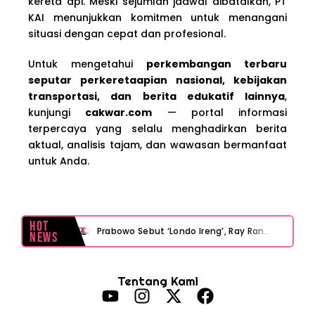
kereta api. Meski sejumlah jadwal dibatalkan, PT
KAI menunjukkan komitmen untuk menangani
situasi dengan cepat dan profesional.
Untuk mengetahui
perkembangan terbaru
seputar perkeretaapian nasional, kebijakan
transportasi, dan berita edukatif lainnya
,
kunjungi
cakwar.com
— portal informasi
terpercaya yang selalu menghadirkan berita
aktual, analisis tajam, dan wawasan bermanfaat
untuk Anda.
Hot
Prabowo Sebut ‘Londo Ireng’, Ray Rangkuti Desak DPR Bersikap, Ini Ulasan Politiknya
News
MAKI Soroti Penahanan Eks Jampidsus Febrie Adriansyah Tanpa Rompi Pink
Tentang Kami
Febrie Adriansyah Ditahan, Mengapa Tanpa Rompi Pink? Ini Penjelasan dan Faktanya