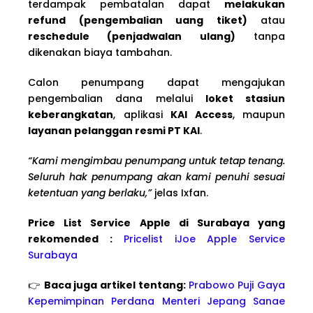
terdampak pembatalan dapat
melakukan
refund (pengembalian uang tiket)
atau
reschedule (penjadwalan ulang)
tanpa
dikenakan biaya tambahan.
Calon penumpang dapat mengajukan
pengembalian dana melalui
loket stasiun
keberangkatan
, aplikasi
KAI Access
, maupun
layanan pelanggan resmi PT KAI
.
“Kami mengimbau penumpang untuk tetap tenang.
Seluruh hak penumpang akan kami penuhi sesuai
ketentuan yang berlaku,”
jelas Ixfan.
Price List Service Apple di Surabaya yang
rekomended :
Pricelist iJoe Apple Service
Surabaya
👉
Baca juga artikel tentang:
Prabowo Puji Gaya
Kepemimpinan Perdana Menteri Jepang Sanae