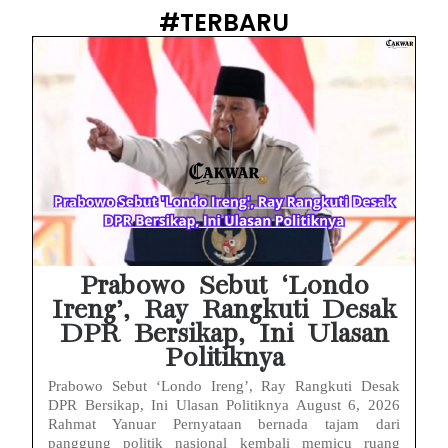
Babak Baru Kasus Febrie Adriansyah, Rencana Praperadilan Penyitaan Emas dan Uang Tunai Jadi Sorotan
#TERBARU
Baterai Apple Watch Cepat Boros? Ini Penyebab dan Cara Mengatasinya
HP Huawei Cepat Panas? Ini Penyebab Utama dan Cara Mengatasinya
HP Realme Kena Air Tidak Bisa Dicas? Jangan Langsung Charge, Ini Solusinya
Face ID iPhone Tidak Mengenali Wajah? Ini Penyebab dan Cara Mengatasinya
Eks Jampidsus Febrie Adriansyah Tersangka Korupsi Asabri Tapi Masih Terima Gaji: Mengapa Begitu?
Eks Dirut KBS Tersangka Korupsi Pakan Satwa Rp10,2 Miliar: Ironi Gelar Doktor Akuntabilitas
Prabowo Sebut ‘Londo
Ireng’, Ray Rangkuti Desak
DPR Bersikap, Ini Ulasan
Politiknya
Prabowo Sebut ‘Londo Ireng’, Ray Rangkuti Desak
DPR Bersikap, Ini Ulasan Politiknya August 6, 2026
Rahmat Yanuar Pernyataan bernada tajam dari
panggung politik nasional kembali memicu ruang