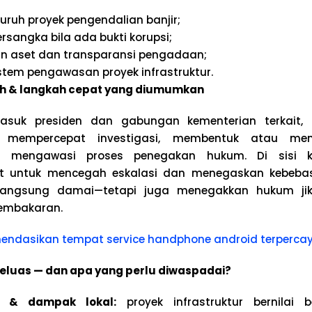
uruh proyek pengendalian banjir;
rsangka bila ada bukti korupsi;
n aset dan transparansi pengadaan;
stem pengawasan proyek infrastruktur.
ah & langkah cepat yang diumumkan
masuk presiden dan gabungan kementerian terkait, 
 mempercepat investigasi, membentuk atau mem
n mengawasi proses penegakan hukum. Di sisi k
t untuk mencegah eskalasi dan menegaskan kebeba
rlangsung damai—tetapi juga menegakkan hukum ji
pembakaran.
endasikan tempat service handphone
android terperca
meluas — dan apa yang perlu diwaspadai?
a & dampak lokal:
proyek infrastruktur bernilai 