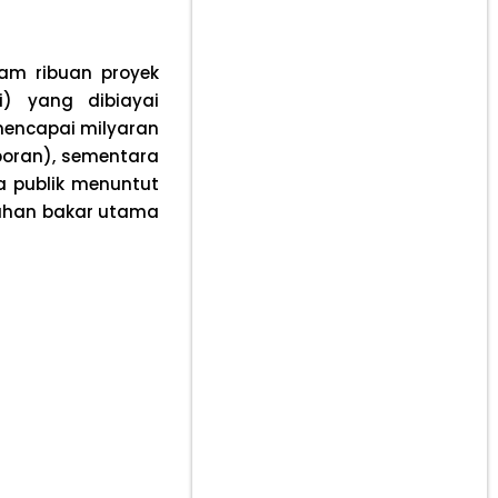
am ribuan proyek
i) yang dibiayai
mencapai milyaran
poran), sementara
a publik menuntut
bahan bakar utama