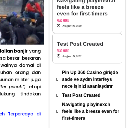
Navigating playinexch
feels like a breeze
even for first-timers
Read More
August 8, 2026
Test Post Created
alian banjir
yang
Read More
August 8, 2026
ssa besar-besaran
awalnya damai di
uluhan orang dan
Pin Up 360 Casino girişdə
iunan militer juga
sadə və aydın interfeys
iter pecah”,
tetapi
necə işinizi asanlaşdırır
ukung tindakan
Test Post Created
Navigating playinexch
feels like a breeze even for
ch Terpercaya di
first-timers