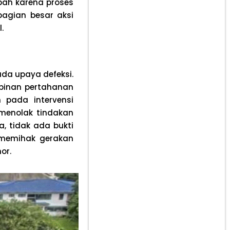
ubah karena proses
bagian besar aksi
l.
da upaya defeksi.
mpinan pertahanan
pada intervensi
 menolak tindakan
a, tidak ada bukti
 memihak gerakan
mor.