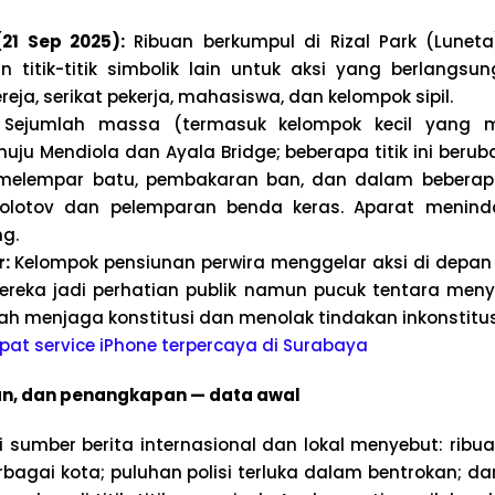
(21 Sep 2025):
Ribuan berkumpul di Rizal Park (Luneta
n titik-titik simbolik lain untuk aksi yang berlangs
eja, serikat pekerja, mahasiswa, dan kelompok sipil.
Sejumlah massa (termasuk kelompok kecil yang 
uju Mendiola dan Ayala Bridge; beberapa titik ini beru
i melempar batu, pembakaran ban, dan dalam beberap
olotov dan pelemparan benda keras. Aparat menin
g.
r:
Kelompok pensiunan perwira menggelar aksi di depa
ereka jadi perhatian publik namun pucuk tentara men
h menjaga konstitusi dan menolak tindakan inkonstitus
at service iPhone terpercaya di Surabaya
an, dan penangkapan — data awal
i sumber berita internasional dan lokal menyebut: ribu
erbagai kota; puluhan polisi terluka dalam bentrokan; 