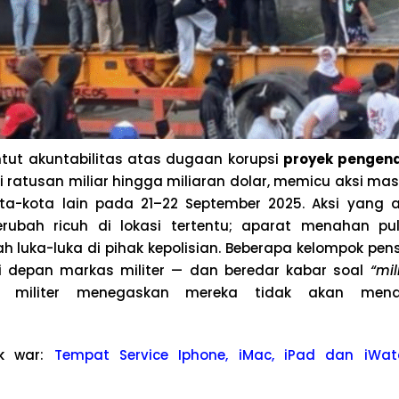
ut akuntabilitas atas dugaan korupsi
proyek pengend
i ratusan miliar hingga miliaran dolar, memicu aksi ma
ota-kota lain pada 21–22 September 2025. Aksi yang 
berubah ricuh di lokasi tertentu; aparat menahan p
 luka-luka di pihak kepolisian. Beberapa kelompok pens
di depan markas militer — dan beredar kabar soal
“mil
n militer menegaskan mereka tidak akan mend
k war:
Tempat Service Iphone, iMac, iPad dan iWat