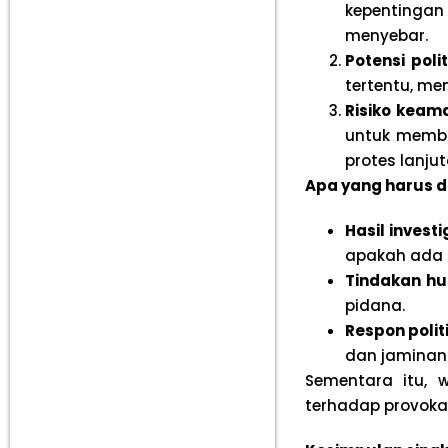
kepentinga
menyebar.
Potensi polit
tertentu, me
Risiko keam
untuk memba
protes lanjut
Apa yang harus d
Hasil investi
apakah ada 
Tindakan hu
pidana.
Respon polit
dan jaminan 
Sementara itu, 
terhadap provokas