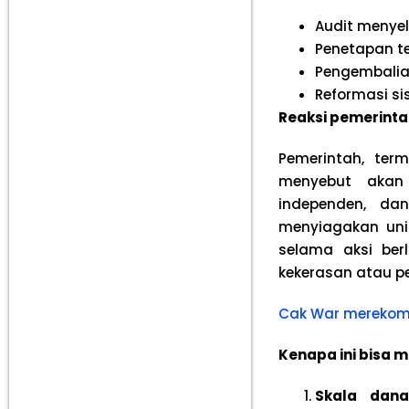
Audit menyel
Penetapan te
Pengembalia
Reformasi si
Reaksi pemerint
Pemerintah, ter
menyebut akan
independen, da
menyiagakan uni
selama aksi be
kekerasan atau 
Cak War merekom
Kenapa ini bisa 
Skala dan