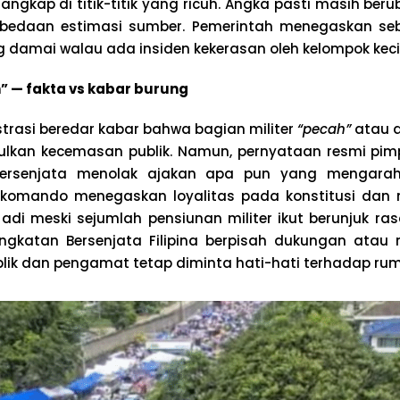
angkap di titik-titik yang ricuh. Angka pasti masih ber
erbedaan estimasi sumber. Pemerintah menegaskan se
 damai walau ada insiden kekerasan oleh kelompok keci
h” — fakta vs kabar burung
trasi beredar kabar bahwa bagian militer
“pecah”
atau a
ulkan kecemasan publik. Namun, pernyataan resmi pi
ersenjata menolak ajakan apa pun yang mengarah 
k komando menegaskan loyalitas pada konstitusi dan
 Jadi meski sejumlah pensiunan militer ikut berunjuk ras
Angkatan Bersenjata Filipina berpisah dukungan atau
blik dan pengamat tetap diminta hati-hati terhadap ru