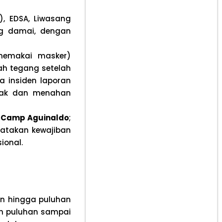
), EDSA, Liwasang
ung damai, dengan
memakai masker)
bah tegang setelah
a insiden laporan
dak dan menahan
n
Camp Aguinaldo
;
yatakan kewajiban
ional.
an hingga puluhan
dan puluhan sampai