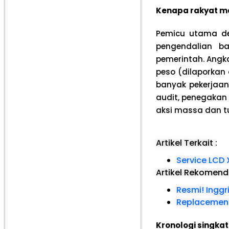
Kenapa rakyat ma
Pemicu utama d
pengendalian ba
pemerintah. Angk
peso (dilaporkan
banyak pekerjaan
audit, penegakan
aksi massa dan tu
Artikel Terkait :
Service LCD 
Artikel Rekomen
Resmi! Inggr
Replacement
Kronologi singkat