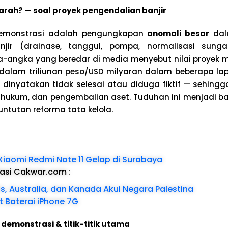
rah? — soal proyek pengendalian banjir
emonstrasi adalah pengungkapan
anomali besar
dal
njir (drainase, tanggul, pompa, normalisasi sunga
a-angka yang beredar di media menyebut nilai proyek 
 dalam triliunan peso/USD milyaran dalam beberapa la
 dinyatakan tidak selesai atau diduga fiktif — sehingg
 hukum, dan pengembalian aset. Tuduhan ini menjadi 
ntutan reforma tata kelola.
Xiaomi Redmi Note 11 Gelap di Surabaya
dasi Cakwar.com
:
is, Australia, dan Kanada Akui Negara Palestina
 Baterai iPhone 7G
 demonstrasi & titik-titik utama