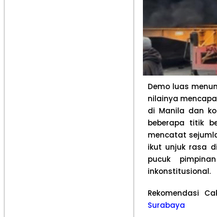
Demo luas menunt
nilainya mencapa
di Manila dan k
beberapa titik 
mencatat sejumlah
ikut unjuk rasa 
pucuk pimpina
inkonstitusional.
Rekomendasi Ca
Surabaya