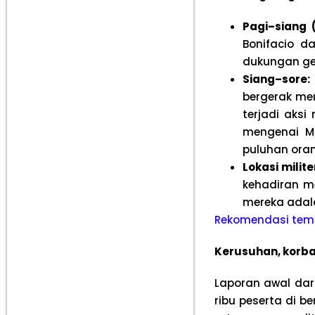
Pagi–siang 
Bonifacio da
dukungan ger
Siang–sore:
bergerak men
terjadi aks
mengenai M
puluhan oran
Lokasi milite
kehadiran m
mereka adala
Rekomendasi temp
Kerusuhan, korb
Laporan awal dar
ribu peserta di b