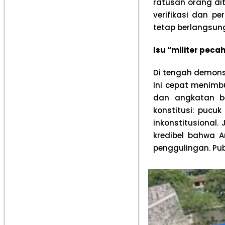
ratusan orang dit
verifikasi dan p
tetap berlangsung
Isu “militer peca
Di tengah demons
Ini cepat menimb
dan angkatan b
konstitusi: pucu
inkonstitusional.
kredibel bahwa 
penggulingan. Pu