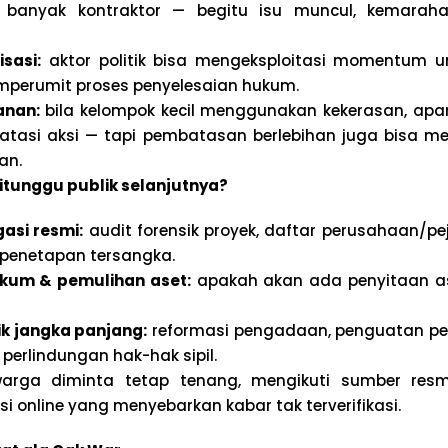
n banyak kontraktor — begitu isu muncul, kemarah
isasi:
aktor politik bisa mengeksploitasi momentum u
mperumit proses penyelesaian hukum.
anan:
bila kelompok kecil menggunakan kekerasan, apa
tasi aksi — tapi pembatasan berlebihan juga bisa 
an.
itunggu publik selanjutnya?
gasi resmi:
audit forensik proyek, daftar perusahaan/pej
penetapan tersangka.
kum & pemulihan aset:
apakah akan ada penyitaan a
ik jangka panjang:
reformasi pengadaan, penguatan pe
perlindungan hak-hak sipil.
warga diminta tetap tenang, mengikuti sumber res
i online yang menyebarkan kabar tak terverifikasi.