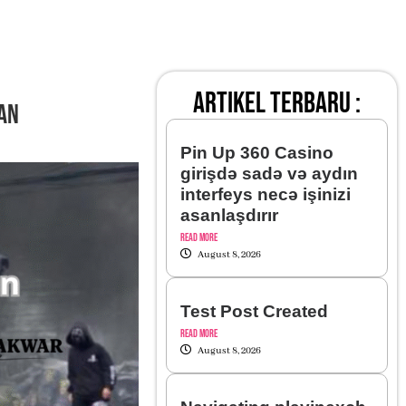
artikel terbaru :
lan
Pin Up 360 Casino
girişdə sadə və aydın
interfeys necə işinizi
asanlaşdırır
Read More
August 8, 2026
Test Post Created
Read More
August 8, 2026