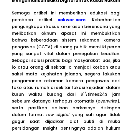
Mengamankan Bukti Digital untuk Kasus Hukum
Semoga artikel ini memberikan edukasi bagi
pembaca artikel
cakwar.com
. Keberhasilan
pengungkapan kasus kekerasan berencana yang
melibatkan oknum aparat ini membuktikan
bahwa keberadaan sistem rekaman kamera
pengawas (CCTV) di ruang publik memiliki peran
yang sangat vital dalam penegakan keadilan.
Sebagai solusi praktis bagi masyarakat luas, jika
lo atau orang di sekitar lo menjadi korban atau
saksi mata kejahatan jalanan, segera lakukan
pengamanan rekaman kamera pengawas dari
toko atau rumah di sekitar lokasi kejadian dalam
kurun waktu kurang dari $1\times24$ jam
sebelum datanya terhapus otomatis (
overwrite
),
serta pastikan salinan berkasnya disimpan
dalam format
raw digital
yang sah agar tidak
gugur saat dijadikan alat bukti di muka
persidangan. Insight pentingnya adalah hukum