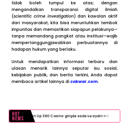
tidak boleh tumpul ke atas; dengan
mengandalkan transparansi digital ilmiah
(
scientific crime investigation
) dan kawalan aktif
dari masyarakat, kita bisa meruntuhkan tembok
impunitas dan memastikan siapapun pelakunya—
tanpa memandang pangkat atau institusi—wajib
mempertanggungjawabkan perbuatannya di
hadapan hukum yang berlaku.
Untuk mendapatkan informasi terbaru dan
ulasan menarik lainnya seputar isu sosial,
kebijakan publik, dan berita terkini, Anda dapat
membaca artikel lainnya di
cakwar.com
.
Hot
Pin Up 360 Casino girişdə sadə və aydın interfeys necə işinizi asanlaşdırır
News
Test Post Created