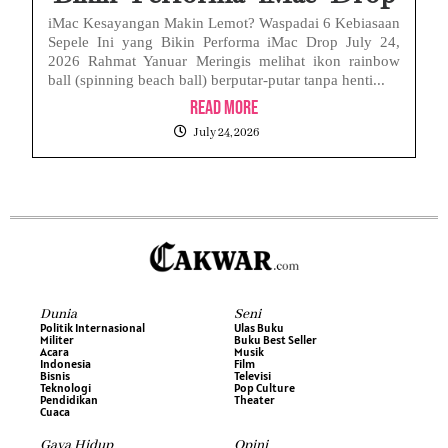
iMac Kesayangan Makin Lemot? Waspadai 6 Kebiasaan
Sepele Ini yang Bikin Performa iMac Drop July 24,
2026 Rahmat Yanuar Meringis melihat ikon rainbow
ball (spinning beach ball) berputar-putar tanpa henti...
Read More
July 24, 2026
Dunia
Seni
Politik Internasional
Ulas Buku
Militer
Buku Best Seller
Acara
Musik
Indonesia
Film
Bisnis
Televisi
Teknologi
Pop Culture
Pendidikan
Theater
Cuaca
Gaya Hidup
Opini