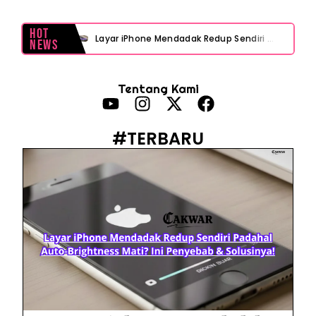
Hot
Layar iPhone Mendadak Redup Sendiri Padahal Auto-Brightness Mati? Ini Penyebab & Solusinya!
News
HP Vivo Suka Mati Sendiri Padahal Baterai Masih Banyak? Ini 5 Penyebab dan Solusinya!
Tentang Kami
HP Infinix Stuck di Logo Setelah Update XOS? Jangan Panik, Cek Ini Sebelum Reset Data!
PWI Jaya Sayangkan Tudingan ‘Londo Ireng’ terhadap Jurnalis, Ini Ulasannya
#TERBARU
Prabowo Sebut ‘Londo Ireng’, Ray Rangkuti Desak DPR Bersikap, Ini Ulasan Politiknya
MAKI Soroti Penahanan Eks Jampidsus Febrie Adriansyah Tanpa Rompi Pink
Febrie Adriansyah Ditahan, Mengapa Tanpa Rompi Pink? Ini Penjelasan dan Faktanya
Babak Baru Kasus Febrie Adriansyah, Rencana Praperadilan Penyitaan Emas dan Uang Tunai Jadi Sorotan
Baterai Apple Watch Cepat Boros? Ini Penyebab dan Cara Mengatasinya
HP Huawei Cepat Panas? Ini Penyebab Utama dan Cara Mengatasinya