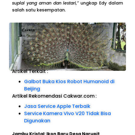
suplai yang aman dan lestari,”
ungkap Edy dalam
salah satu kesempatan.
Artikel Terkait :
Galbot Buka Kios Robot Humanoid di
Beijing
Artikel Rekomendasi Cakwar.com
:
Jasa Service Apple Terbaik
Service Kamera Vivo V20 Tidak Bisa
Digunakan
Jambu Kristal: Ikon Baru Desa Ngrupit