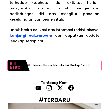
terhadap kesehatan dan aktivitas harian,
masyarakat diimbau untuk mengenakan
perlindungan diri dan mengikuti panduan
keselamatan dari pemerintah.
Untuk berita edukasi dan informasi terkini lainnya,
kunjungi cakwar.com
dan dapatkan update
lengkap setiap hari.
Hot
Layar iPhone Mendadak Redup Sendiri Padahal Auto-Brightness Mati? Ini Penyebab & Solusinya!
News
HP Vivo Suka Mati Sendiri Padahal Baterai Masih Banyak? Ini 5 Penyebab dan Solusinya!
Tentang Kami
HP Infinix Stuck di Logo Setelah Update XOS? Jangan Panik, Cek Ini Sebelum Reset Data!
PWI Jaya Sayangkan Tudingan ‘Londo Ireng’ terhadap Jurnalis, Ini Ulasannya
#TERBARU
Prabowo Sebut ‘Londo Ireng’, Ray Rangkuti Desak DPR Bersikap, Ini Ulasan Politiknya