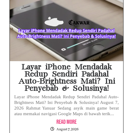
MAKI Soroti Penahanan Eks Jampidsus Febrie Adriansyah Tanpa Rompi Pink
Febrie Adriansyah Ditahan, Mengapa Tanpa Rompi Pink? Ini Penjelasan dan Faktanya
Babak Baru Kasus Febrie Adriansyah, Rencana Praperadilan Penyitaan Emas dan Uang Tunai Jadi Sorotan
Baterai Apple Watch Cepat Boros? Ini Penyebab dan Cara Mengatasinya
HP Huawei Cepat Panas? Ini Penyebab Utama dan Cara Mengatasinya
Layar iPhone Mendadak
Redup Sendiri Padahal
Auto-Brightness Mati? Ini
Penyebab & Solusinya!
Layar iPhone Mendadak Redup Sendiri Padahal Auto-
Brightness Mati? Ini Penyebab & Solusinya! August 7,
2026 Rahmat Yanuar Sedang asyik main game berat
atau memakai navigasi Google Maps di bawah terik...
Read More
August 7, 2026