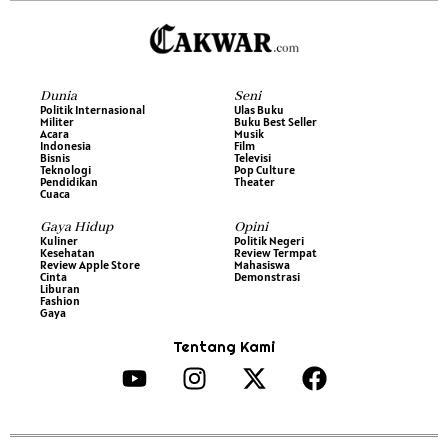
Dunia
Seni
Politik Internasional
Ulas Buku
Militer
Buku Best Seller
Acara
Musik
Indonesia
Film
Bisnis
Televisi
Teknologi
Pop Culture
Pendidikan
Theater
Cuaca
Gaya Hidup
Opini
Kuliner
Politik Negeri
Kesehatan
Review Termpat
Review Apple Store
Mahasiswa
Cinta
Demonstrasi
Liburan
Fashion
Gaya
Tentang Kami