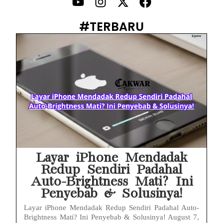
PWI Jaya Sayangkan Tudingan ‘Londo Ireng’ terhadap Jurnalis, Ini Ulasannya
#TERBARU
Prabowo Sebut ‘Londo Ireng’, Ray Rangkuti Desak DPR Bersikap, Ini Ulasan Politiknya
MAKI Soroti Penahanan Eks Jampidsus Febrie Adriansyah Tanpa Rompi Pink
Febrie Adriansyah Ditahan, Mengapa Tanpa Rompi Pink? Ini Penjelasan dan Faktanya
Babak Baru Kasus Febrie Adriansyah, Rencana Praperadilan Penyitaan Emas dan Uang Tunai Jadi Sorotan
Baterai Apple Watch Cepat Boros? Ini Penyebab dan Cara Mengatasinya
HP Huawei Cepat Panas? Ini Penyebab Utama dan Cara Mengatasinya
Layar iPhone Mendadak
Redup Sendiri Padahal
Auto-Brightness Mati? Ini
Penyebab & Solusinya!
Layar iPhone Mendadak Redup Sendiri Padahal Auto-
Brightness Mati? Ini Penyebab & Solusinya! August 7,