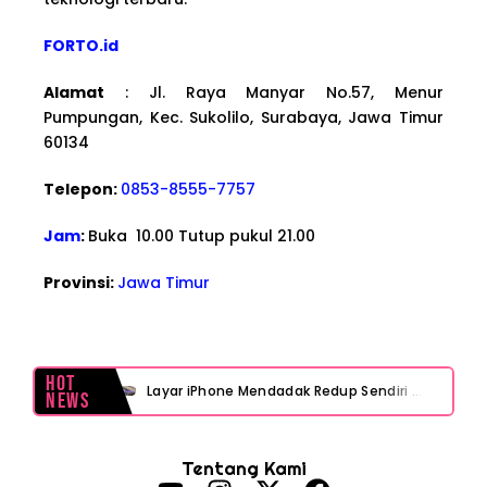
FORTO.id
Alamat
: Jl. Raya Manyar No.57, Menur
Pumpungan, Kec. Sukolilo, Surabaya, Jawa Timur
60134
Telepon:
0853-8555-7757
Jam
:
Buka 10.00 Tutup pukul 21.00
Provinsi:
Jawa Timur
Hot
Layar iPhone Mendadak Redup Sendiri Padahal Auto-Brightness Mati? Ini Penyebab & Solusinya!
News
HP Vivo Suka Mati Sendiri Padahal Baterai Masih Banyak? Ini 5 Penyebab dan Solusinya!
Tentang Kami
HP Infinix Stuck di Logo Setelah Update XOS? Jangan Panik, Cek Ini Sebelum Reset Data!