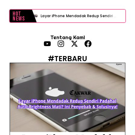
Hot
Layar iPhone Mendadak Redup Sendiri Padahal Auto-Brightness Mati? Ini Penyebab & Solusinya!
News
HP Vivo Suka Mati Sendiri Padahal Baterai Masih Banyak? Ini 5 Penyebab dan Solusinya!
Tentang Kami
HP Infinix Stuck di Logo Setelah Update XOS? Jangan Panik, Cek Ini Sebelum Reset Data!
PWI Jaya Sayangkan Tudingan ‘Londo Ireng’ terhadap Jurnalis, Ini Ulasannya
#TERBARU
Prabowo Sebut ‘Londo Ireng’, Ray Rangkuti Desak DPR Bersikap, Ini Ulasan Politiknya
MAKI Soroti Penahanan Eks Jampidsus Febrie Adriansyah Tanpa Rompi Pink
Febrie Adriansyah Ditahan, Mengapa Tanpa Rompi Pink? Ini Penjelasan dan Faktanya
Babak Baru Kasus Febrie Adriansyah, Rencana Praperadilan Penyitaan Emas dan Uang Tunai Jadi Sorotan
Baterai Apple Watch Cepat Boros? Ini Penyebab dan Cara Mengatasinya
HP Huawei Cepat Panas? Ini Penyebab Utama dan Cara Mengatasinya