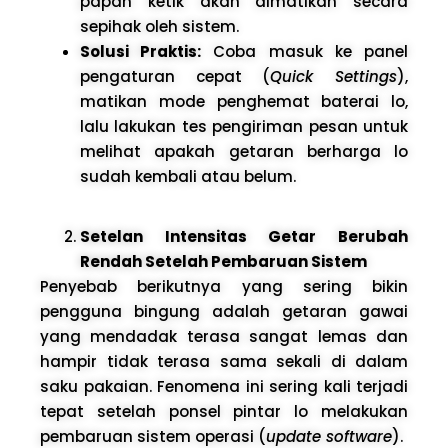
papan ketik akan dimatikan secara
sepihak oleh sistem.
Solusi Praktis:
Coba masuk ke panel
pengaturan cepat (
Quick Settings
),
matikan mode penghemat baterai lo,
lalu lakukan tes pengiriman pesan untuk
melihat apakah getaran berharga lo
sudah kembali atau belum.
Setelan Intensitas Getar Berubah
Rendah Setelah Pembaruan Sistem
Penyebab berikutnya yang sering bikin
pengguna bingung adalah getaran gawai
yang mendadak terasa sangat lemas dan
hampir tidak terasa sama sekali di dalam
saku pakaian. Fenomena ini sering kali terjadi
tepat setelah ponsel pintar lo melakukan
pembaruan sistem operasi (
update software
).