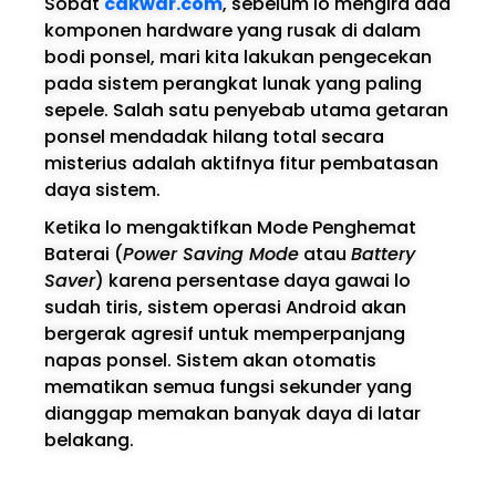
Sobat
cakwar.com
, sebelum lo mengira ada
komponen hardware yang rusak di dalam
bodi ponsel, mari kita lakukan pengecekan
pada sistem perangkat lunak yang paling
sepele. Salah satu penyebab utama getaran
ponsel mendadak hilang total secara
misterius adalah aktifnya fitur pembatasan
daya sistem.
Ketika lo mengaktifkan Mode Penghemat
Baterai (
Power Saving Mode
atau
Battery
Saver
) karena persentase daya gawai lo
sudah tiris, sistem operasi Android akan
bergerak agresif untuk memperpanjang
napas ponsel. Sistem akan otomatis
mematikan semua fungsi sekunder yang
dianggap memakan banyak daya di latar
belakang.