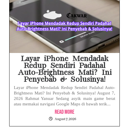
MAKI Soroti Penahanan Eks Jampidsus Febrie Adriansyah Tanpa Rompi Pink
Febrie Adriansyah Ditahan, Mengapa Tanpa Rompi Pink? Ini Penjelasan dan Faktanya
Babak Baru Kasus Febrie Adriansyah, Rencana Praperadilan Penyitaan Emas dan Uang Tunai Jadi Sorotan
Baterai Apple Watch Cepat Boros? Ini Penyebab dan Cara Mengatasinya
HP Huawei Cepat Panas? Ini Penyebab Utama dan Cara Mengatasinya
Layar iPhone Mendadak
Redup Sendiri Padahal
Auto-Brightness Mati? Ini
Penyebab & Solusinya!
Layar iPhone Mendadak Redup Sendiri Padahal Auto-
Brightness Mati? Ini Penyebab & Solusinya! August 7,
2026 Rahmat Yanuar Sedang asyik main game berat
atau memakai navigasi Google Maps di bawah terik...
Read More
August 7, 2026