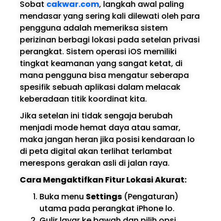
Sobat
cakwar.com
, langkah awal paling
mendasar yang sering kali dilewati oleh para
pengguna adalah memeriksa sistem
perizinan berbagi lokasi pada setelan privasi
perangkat. Sistem operasi iOS memiliki
tingkat keamanan yang sangat ketat, di
mana pengguna bisa mengatur seberapa
spesifik sebuah aplikasi dalam melacak
keberadaan titik koordinat kita.
Jika setelan ini tidak sengaja berubah
menjadi mode hemat daya atau samar,
maka jangan heran jika posisi kendaraan lo
di peta digital akan terlihat terlambat
merespons gerakan asli di jalan raya.
Cara Mengaktifkan Fitur Lokasi Akurat:
Buka menu
Settings
(Pengaturan)
utama pada perangkat iPhone lo.
Gulir layar ke bawah dan pilih opsi