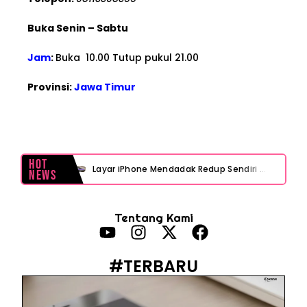
Buka Senin – Sabtu
Jam
:
Buka 10.00 Tutup pukul 21.00
Provinsi:
Jawa Timur
Hot
Layar iPhone Mendadak Redup Sendiri Padahal Auto-Brightness Mati? Ini Penyebab & Solusinya!
News
HP Vivo Suka Mati Sendiri Padahal Baterai Masih Banyak? Ini 5 Penyebab dan Solusinya!
Tentang Kami
HP Infinix Stuck di Logo Setelah Update XOS? Jangan Panik, Cek Ini Sebelum Reset Data!
PWI Jaya Sayangkan Tudingan ‘Londo Ireng’ terhadap Jurnalis, Ini Ulasannya
#TERBARU
Prabowo Sebut ‘Londo Ireng’, Ray Rangkuti Desak DPR Bersikap, Ini Ulasan Politiknya