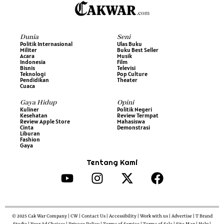
Dunia
Seni
Politik Internasional
Ulas Buku
Militer
Buku Best Seller
Acara
Musik
Indonesia
Film
Bisnis
Televisi
Teknologi
Pop Culture
Pendidikan
Theater
Cuaca
Gaya Hidup
Opini
Kuliner
Politik Negeri
Kesehatan
Review Termpat
Review Apple Store
Mahasiswa
Cinta
Demonstrasi
Liburan
Fashion
Gaya
Tentang Kami
© 2025 Cak War Company | CW | Contact Us | Accessibility | Work with us | Advertise | T Brand