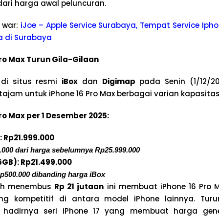
ari harga awal peluncuran.
 war:
iJoe – Apple Service Surabaya, Tempat Service Ipho
a di Surabaya
ro Max Turun Gila-Gilaan
di situs resmi
iBox
dan
Digimap
pada Senin (1/12/2
tajam untuk iPhone 16 Pro Max berbagai varian kapasit
ro Max per 1 Desember 2025:
: Rp21.999.000
.000 dari harga sebelumnya Rp25.999.000
6GB): Rp21.499.000
p500.000 dibanding harga iBox
ah menembus
Rp 21 jutaan
ini membuat iPhone 16 Pro 
ling kompetitif di antara model iPhone lainnya. Tur
h hadirnya seri iPhone 17 yang membuat harga gen