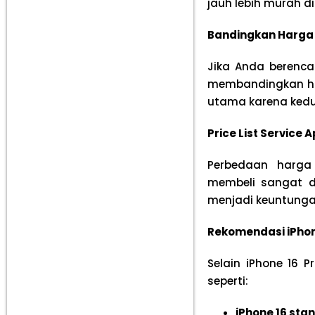
jauh lebih murah di
Bandingkan Harga a
Jika Anda berenca
membandingkan har
utama karena kedua
Price List Service
Perbedaan harga 
membeli sangat di
menjadi keuntunga
Rekomendasi iPhon
Selain iPhone 16 
seperti:
iPhone 16 sta