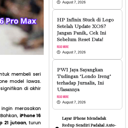
August 7, 2026
HP Infinix Stuck di Logo
Setelah Update XOS?
Jangan Panik, Cek Ini
Sebelum Reset Data!
Read More
August 7, 2026
PWI Jaya Sayangkan
ntuk membeli seri
Tudingan ‘Londo Ireng’
one model lawas.
terhadap Jurnalis, Ini
gnifikan di akhir
Ulasannya
Read More
August 7, 2026
 ingin merasakan
. Bahkan,
iPhone 16
Layar iPhone Mendadak
p 21 jutaan
, turun
Redup Sendiri Padahal Auto-