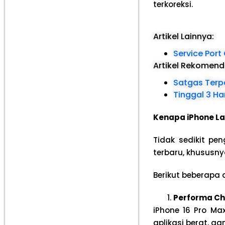
terkoreksi.
Artikel Lainnya:
Service Port
Artikel Rekomen
Satgas Terp
Tinggal 3 Har
Kenapa iPhone La
Tidak sedikit pe
terbaru, khususn
Berikut beberapa 
Performa Ch
iPhone 16 Pro Max
aplikasi berat, g