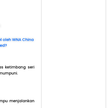
a
l oleh WNA China
ted?
as ketimbang seri
 mumpuni.
ampu menjalankan