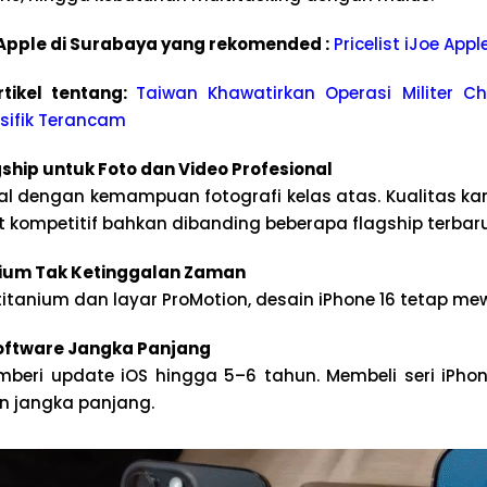
e Apple di Surabaya yang rekomended :
Pricelist iJoe App
tikel tentang:
Taiwan Khawatirkan Operasi Militer C
asifik Terancam
hip untuk Foto dan Video Profesional
nal dengan kemampuan fotografi kelas atas. Kualitas ka
kompetitif bahkan dibanding beberapa flagship terbaru
ium Tak Ketinggalan Zaman
itanium dan layar ProMotion, desain iPhone 16 tetap m
ftware Jangka Panjang
mberi update iOS hingga 5–6 tahun. Membeli seri iPh
 jangka panjang.