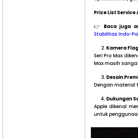
Price List Servic
👉
Baca juga ar
Stabilitas Indo-P
Kamera Flags
Seri Pro Max dike
Max masih sangat 
Desain Prem
Dengan material t
Dukungan So
Apple dikenal me
untuk penggunaan