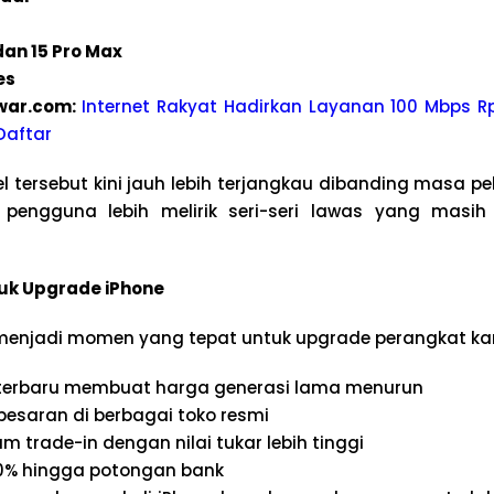
dan 15 Pro Max
es
war.com:
Internet Rakyat Hadirkan Layanan 100 Mbps R
Daftar
tersebut kini jauh lebih terjangkau dibanding masa pel
engguna lebih melirik seri-seri lawas yang masih 
uk Upgrade iPhone
u menjadi momen yang tepat untuk upgrade perangkat ka
i terbaru membuat harga generasi lama menurun
besaran di berbagai toko resmi
 trade-in dengan nilai tukar lebih tinggi
 0% hingga potongan bank