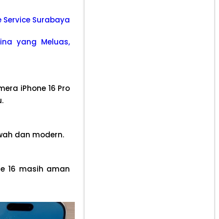
le Service Surabaya
hina yang Meluas,
mera iPhone 16 Pro
.
ewah dan modern.
one 16 masih aman