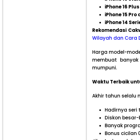
iPhone 16 Plus
iPhone 15 Pro 
iPhone 14 Seri
Rekomendasi Cak
Wilayah dan Cara 
Harga model-model 
membuat banyak p
mumpuni.
Waktu Terbaik unt
Akhir tahun selal
Hadirnya ser
Diskon besar-
Banyak program
Bonus cicilan