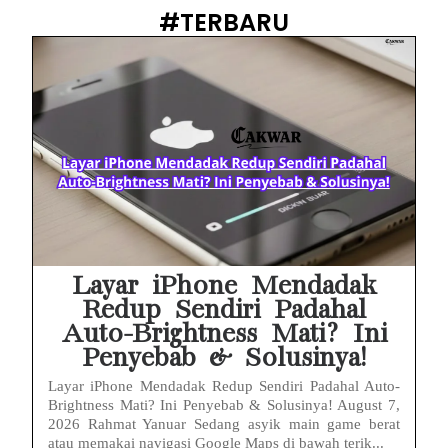
PWI Jaya Sayangkan Tudingan ‘Londo Ireng’ terhadap Jurnalis, Ini Ulasannya
#TERBARU
Prabowo Sebut ‘Londo Ireng’, Ray Rangkuti Desak DPR Bersikap, Ini Ulasan Politiknya
MAKI Soroti Penahanan Eks Jampidsus Febrie Adriansyah Tanpa Rompi Pink
Febrie Adriansyah Ditahan, Mengapa Tanpa Rompi Pink? Ini Penjelasan dan Faktanya
Babak Baru Kasus Febrie Adriansyah, Rencana Praperadilan Penyitaan Emas dan Uang Tunai Jadi Sorotan
Baterai Apple Watch Cepat Boros? Ini Penyebab dan Cara Mengatasinya
HP Huawei Cepat Panas? Ini Penyebab Utama dan Cara Mengatasinya
Layar iPhone Mendadak
Redup Sendiri Padahal
Auto-Brightness Mati? Ini
Penyebab & Solusinya!
Layar iPhone Mendadak Redup Sendiri Padahal Auto-
Brightness Mati? Ini Penyebab & Solusinya! August 7,
2026 Rahmat Yanuar Sedang asyik main game berat
atau memakai navigasi Google Maps di bawah terik...