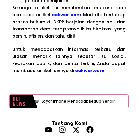
pembuat kebijakan.
Semoga artikel ini memberikan edukasi bagi
pembaca artikel
cakwar.com
. Mari kita berharap
proses hukum di DKPP berjalan dengan adil dan
transparan demi terciptanya iklim birokrasi yang
bersih, efisien, dan tahu diri!
Untuk mendapatkan informasi terbaru dan
ulasan menarik lainnya seputar isu sosial,
kebijakan publik, dan berita terkini, Anda dapat
membaca artikel lainnya di
cakwar.com
.
Hot
Layar iPhone Mendadak Redup Sendiri Padahal Auto-Brightness Mati? Ini Penyebab & Solusinya!
News
HP Vivo Suka Mati Sendiri Padahal Baterai Masih Banyak? Ini 5 Penyebab dan Solusinya!
Tentang Kami
HP Infinix Stuck di Logo Setelah Update XOS? Jangan Panik, Cek Ini Sebelum Reset Data!