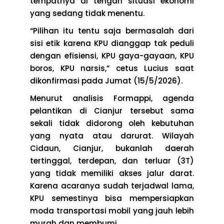
tempatnya di tengah situasi ekonomi
yang sedang tidak menentu.
“Pilihan itu tentu saja bermasalah dari
sisi etik karena KPU dianggap tak peduli
dengan efisiensi, KPU gaya-gayaan, KPU
boros, KPU narsis,” cetus Lucius saat
dikonfirmasi pada Jumat (15/5/2026).
Menurut analisis Formappi, agenda
pelantikan di Cianjur tersebut sama
sekali tidak didorong oleh kebutuhan
yang nyata atau darurat. Wilayah
Cidaun, Cianjur, bukanlah daerah
tertinggal, terdepan, dan terluar (3T)
yang tidak memiliki akses jalur darat.
Karena acaranya sudah terjadwal lama,
KPU semestinya bisa mempersiapkan
moda transportasi mobil yang jauh lebih
murah dan membumi.