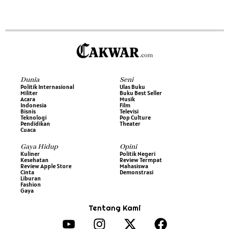
Dunia
Seni
Politik Internasional
Ulas Buku
Militer
Buku Best Seller
Acara
Musik
Indonesia
Film
Bisnis
Televisi
Teknologi
Pop Culture
Pendidikan
Theater
Cuaca
Gaya Hidup
Opini
Kuliner
Politik Negeri
Kesehatan
Review Termpat
Review Apple Store
Mahasiswa
Cinta
Demonstrasi
Liburan
Fashion
Gaya
Tentang Kami