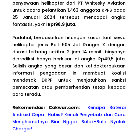
penyewaan helikopter dari PT Whitesky Aviation
untuk acara pelantikan 1.463 anggota KPPS pada
25 Januari 2024 tersebut mencapai angka
fantastis, yakni
Rp198,9 juta
.
Padahal, berdasarkan hitungan kasar tarif sewa
helikopter jenis Bell 505 Jet Ranger X dengan
durasi terbang sekitar 2 jam 14 menit, biayanya
diprediksi hanya berkisar di angka Rp49,5 juta.
Selisih angka yang besar dan ketidakterbukaan
informasi pengadaan ini membuat koalisi
mendesak DKPP untuk menjatuhkan sanksi
pemecatan atau pemberhentian tetap kepada
para teradu.
Rekomendasi Cakwa
r.com:
Kenapa Baterai
Android Cepat Habis? Kenali Penyebab dan Cara
Menghematnya Biar Nggak Bolak-Balik Nyolok
Charger!