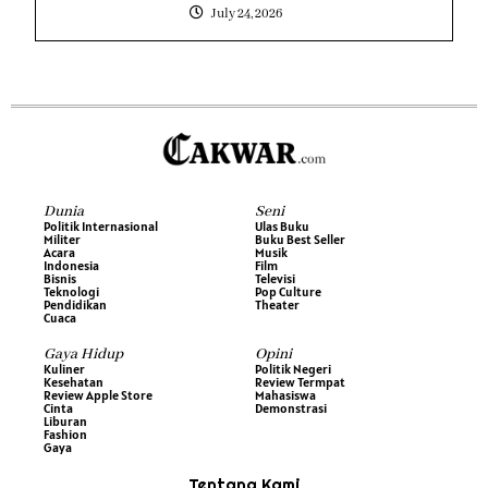
July 24, 2026
Dunia
Seni
Politik Internasional
Ulas Buku
Militer
Buku Best Seller
Acara
Musik
Indonesia
Film
Bisnis
Televisi
Teknologi
Pop Culture
Pendidikan
Theater
Cuaca
Gaya Hidup
Opini
Kuliner
Politik Negeri
Kesehatan
Review Termpat
Review Apple Store
Mahasiswa
Cinta
Demonstrasi
Liburan
Fashion
Gaya
Tentang Kami