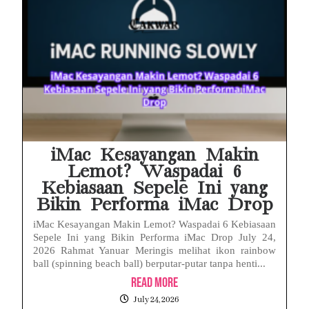
iMac Kesayangan Makin
Lemot? Waspadai 6
Kebiasaan Sepele Ini yang
Bikin Performa iMac Drop
iMac Kesayangan Makin Lemot? Waspadai 6 Kebiasaan
Sepele Ini yang Bikin Performa iMac Drop July 24,
2026 Rahmat Yanuar Meringis melihat ikon rainbow
ball (spinning beach ball) berputar-putar tanpa henti...
Read More
July 24, 2026