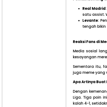
Real Madrid
satu assist.
Levante
: Pe
tengah bikin
Reaksi Fans di Me
Media sosial lan
kesayangan mere
Sementara itu, f
juga meme yang vi
Apa Artinya Buat
Dengan kemenanga
Liga. Tiga poin i
kalah 4-1, setida