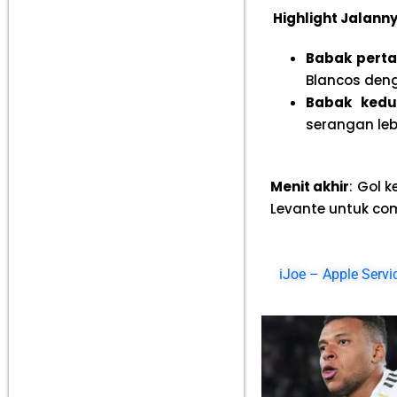
Highlight Jalann
Babak pert
Blancos deng
Babak ked
serangan leb
Menit akhir
: Gol 
Levante untuk c
iJoe – Apple Serv