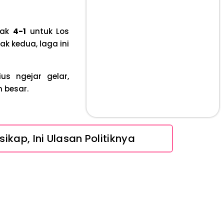
lak
4-1
untuk Los
ak kedua, laga ini
us ngejar gelar,
m besar.
ikap, Ini Ulasan Politiknya
 Tanpa Rompi Pink
Ini Penjelasan dan Faktanya
Babak Baru Kasus Febrie Adriansyah, Rencana Praperadilan Penyitaan Emas dan Uang Tunai Jadi Sorotan
ra Mengatasinya