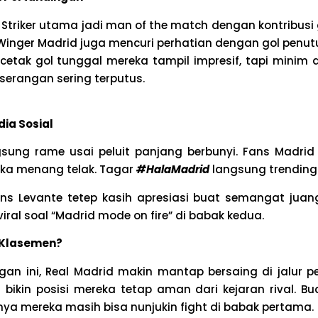
: Striker utama jadi man of the match dengan kontribusi
 Winger Madrid juga mencuri perhatian dengan gol penut
ncetak gol tunggal mereka tampil impresif, tapi minim d
 serangan sering terputus.
dia Sosial
gsung rame usai peluit panjang berbunyi. Fans Madrid
ka menang telak. Tagar
#HalaMadrid
langsung trending 
ans Levante tetep kasih apresiasi buat semangat juan
ral soal “Madrid mode on fire” di babak kedua.
 Klasemen?
n ini, Real Madrid makin mantap bersaing di jalur pe
ni bikin posisi mereka tetap aman dari kejaran rival. B
knya mereka masih bisa nunjukin fight di babak pertama.