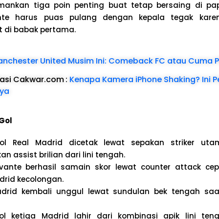
mankan tiga poin penting buat tetap bersaing di pap
nte harus puas pulang dengan kepala tegak kare
t di babak pertama.
nchester United Musim Ini: Comeback FC atau Cuma P
dasi Cakwar.com
:
Kenapa Kamera iPhone Shaking? Ini 
ya
Gol
ol Real Madrid dicetak lewat sepakan striker ut
 assist brilian dari lini tengah.
evante berhasil samain skor lewat counter attack cepa
drid kecolongan.
adrid kembali unggul lewat sundulan bek tengah s
ol ketiga Madrid lahir dari kombinasi apik lini ten