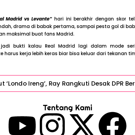
al Madrid vs Levante”
hari ini berakhir dengan skor te
 indah, drama di babak pertama, sampai pesta gol di bab
ran maksimal buat fans Madrid.
jadi bukti kalau Real Madrid lagi dalam mode seri
harus kerja lebih keras biar bisa keluar dari tekanan ti
 ‘Londo Ireng’, Ray Rangkuti Desak DPR Bers
Penahanan Eks Jampidsus Febrie Adriansyah
Tentang Kami
nsyah Ditahan, Mengapa Tanpa Rompi Pink? 
e Watch Cepat Boros? Ini Penyebab dan Ca