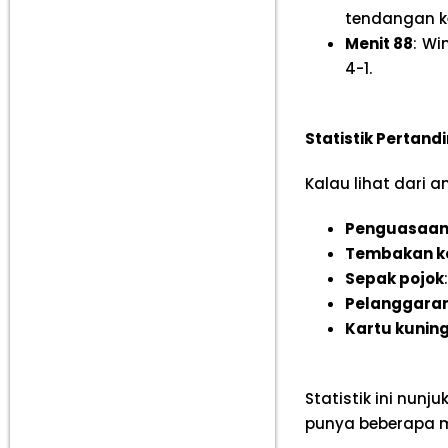
tendangan k
Menit 88
: Wi
4-1.
Statistik Pertand
Kalau lihat dari a
Penguasaan
Tembakan k
Sepak pojok
Pelanggara
Kartu kunin
Statistik ini nun
punya beberapa 