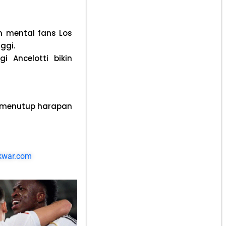
in mental fans Los
ggi.
i Ancelotti bikin
s menutup harapan
akwar.com