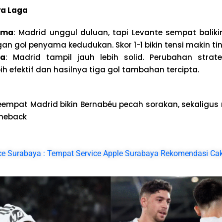
ya Laga
ama
: Madrid unggul duluan, tapi Levante sempat balik
an gol penyama kedudukan. Skor 1-1 bikin tensi makin tin
ua
: Madrid tampil jauh lebih solid. Perubahan strateg
ih efektif dan hasilnya tiga gol tambahan tercipta.
keempat Madrid bikin Bernabéu pecah sorakan, sekaligu
omeback
ice Surabaya : Tempat Service Apple Surabaya Rekomendasi C