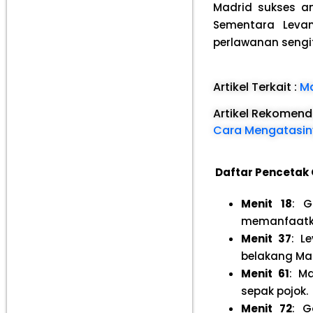
Madrid sukses a
Sementara Leva
perlawanan sengi
Artikel Terkait :
Ma
Artikel Rekomen
Cara Mengatasin
Daftar Pencetak 
Menit 18
: G
memanfaatkan
Menit 37
: L
belakang Ma
Menit 61
: M
sepak pojok.
Menit 72
: G