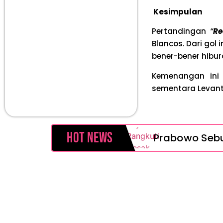
Kesimpulan
Pertandingan
“
Re
Blancos. Dari gol
bener-bener hibu
Kemenangan ini 
sementara Levante 
Hot News
Prabowo Sebut
MAKI Soroti 
Febrie Adria
Baterai Appl