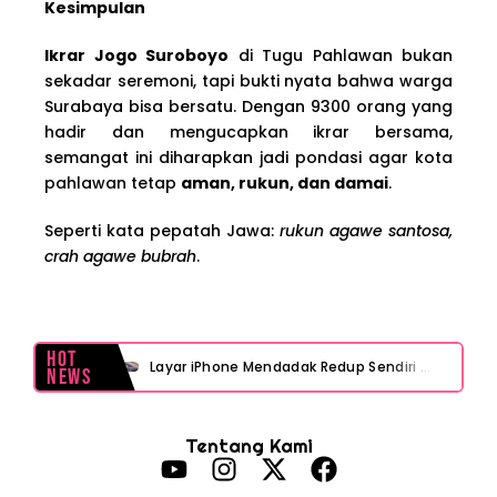
Kesimpulan
Ikrar Jogo Suroboyo
di Tugu Pahlawan bukan
sekadar seremoni, tapi bukti nyata bahwa warga
Surabaya bisa bersatu. Dengan 9300 orang yang
hadir dan mengucapkan ikrar bersama,
semangat ini diharapkan jadi pondasi agar kota
pahlawan tetap
aman, rukun, dan damai
.
Seperti kata pepatah Jawa:
rukun agawe santosa,
crah agawe bubrah
.
Hot
Layar iPhone Mendadak Redup Sendiri Padahal Auto-Brightness Mati? Ini Penyebab & Solusinya!
News
HP Vivo Suka Mati Sendiri Padahal Baterai Masih Banyak? Ini 5 Penyebab dan Solusinya!
Tentang Kami
HP Infinix Stuck di Logo Setelah Update XOS? Jangan Panik, Cek Ini Sebelum Reset Data!