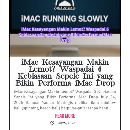
iMac Kesayangan Makin
Lemot? Waspadai 6
Kebiasaan Sepele Ini yang
Bikin Performa iMac Drop
iMac Kesayangan Makin Lemot? Waspadai 6 Kebiasaan
Sepele Ini yang Bikin Performa iMac Drop July 24,
2026 Rahmat Yanuar Meringis melihat ikon rainbow
ball (spinning beach ball) berputar-putar tanpa henti...
Read More
July 24, 2026