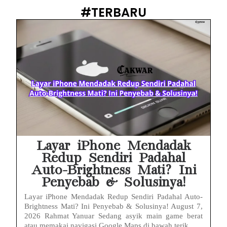
PWI Jaya Sayangkan Tudingan ‘Londo Ireng’ terhadap Jurnalis, Ini Ulasannya
#TERBARU
Prabowo Sebut ‘Londo Ireng’, Ray Rangkuti Desak DPR Bersikap, Ini Ulasan Politiknya
MAKI Soroti Penahanan Eks Jampidsus Febrie Adriansyah Tanpa Rompi Pink
Febrie Adriansyah Ditahan, Mengapa Tanpa Rompi Pink? Ini Penjelasan dan Faktanya
Babak Baru Kasus Febrie Adriansyah, Rencana Praperadilan Penyitaan Emas dan Uang Tunai Jadi Sorotan
Baterai Apple Watch Cepat Boros? Ini Penyebab dan Cara Mengatasinya
HP Huawei Cepat Panas? Ini Penyebab Utama dan Cara Mengatasinya
Layar iPhone Mendadak
Redup Sendiri Padahal
Auto-Brightness Mati? Ini
Penyebab & Solusinya!
Layar iPhone Mendadak Redup Sendiri Padahal Auto-
Brightness Mati? Ini Penyebab & Solusinya! August 7,
2026 Rahmat Yanuar Sedang asyik main game berat
atau memakai navigasi Google Maps di bawah terik...