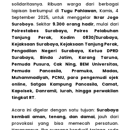
solidaritasnya. Ribuan warga dari berbagai
lapisan berkumpul di
Tugu Pahlawan
, Kamis, 4
September 2025, untuk menggelar
Ikrar Jogo
Suroboyo
. Sekitar
9.300 orang hadir
, mulai dari
Polrestabes Surabaya, Polres Pelabuhan
Tanjung Perak, Kodim 0830/Surabaya,
Kejaksaan Surabaya, Kejaksaan Tanjung Perak,
Pengadilan Negeri Surabaya, Ketua DPRD
Surabaya, Binda Jatim,
Karang Taruna,
Pemuda Pusura, Cak Ning, BEM Universitas,
Pemuda Pancasila, Pramuka, Madas,
Muhammadiyah, PCNU, para pengemudi ojek
online, Satgas Kampung Pancasila, Camat,
Kapolsek, Danramil, lurah, hingga perwakilan
tingkat RT
.
Acara ini digelar dengan satu tujuan:
Surabaya
kembali aman, tenang, dan damai
, jauh dari
provokasi yang bisa memecah persatuan.
Harapannya, jika suasana kondusif terjaga, roda