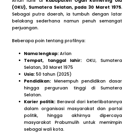
Arlan lahir di
Kabupaten Ogan Komering Ulu
(OKU), Sumatera Selatan, pada 30 Maret 1975
.
Sebagai putra daerah, ia tumbuh dengan latar
belakang sederhana namun penuh semangat
perjuangan.
Beberapa poin tentang profilnya:
Nama lengkap:
Arlan
Tempat, tanggal lahir:
OKU, Sumatera
Selatan, 30 Maret 1975
Usia:
50 tahun (2025)
Pendidikan:
Menempuh pendidikan dasar
hingga perguruan tinggi di Sumatera
Selatan.
Karier politik:
Berawal dari keterlibatannya
dalam organisasi masyarakat dan partai
politik, hingga akhirnya dipercaya
masyarakat Prabumulih untuk memimpin
sebagai wali kota.