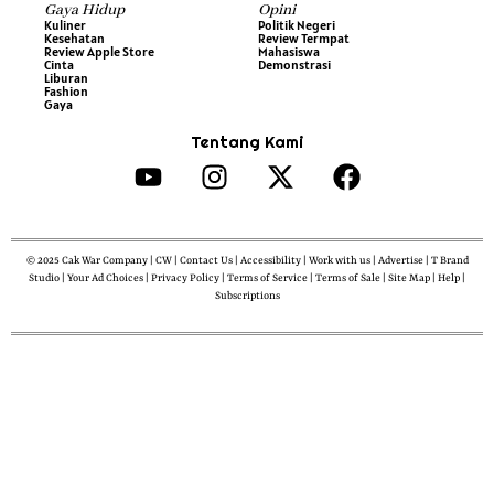
Gaya Hidup
Opini
Kuliner
Politik Negeri
Kesehatan
Review Termpat
Review Apple Store
Mahasiswa
Cinta
Demonstrasi
Liburan
Fashion
Gaya
Tentang Kami
© 2025 Cak War Company | CW | Contact Us | Accessibility | Work with us | Advertise | T Brand
Studio | Your Ad Choices | Privacy Policy | Terms of Service | Terms of Sale | Site Map | Help |
Subscriptions