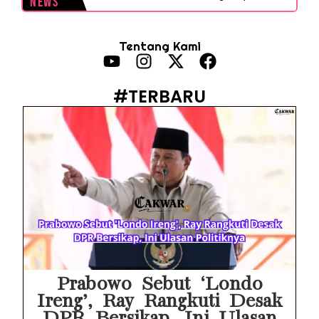
News
MAKI Soroti Penahanan Eks Jampidsus Febrie Adriansyah Tanpa Rompi Pink
Tentang Kami
Febrie Adriansyah Ditahan, Mengapa Tanpa Rompi Pink? Ini Penjelasan dan Faktanya
Babak Baru Kasus Febrie Adriansyah, Rencana Praperadilan Penyitaan Emas dan Uang Tunai Jadi Sorotan
#TERBARU
Baterai Apple Watch Cepat Boros? Ini Penyebab dan Cara Mengatasinya
HP Huawei Cepat Panas? Ini Penyebab Utama dan Cara Mengatasinya
HP Realme Kena Air Tidak Bisa Dicas? Jangan Langsung Charge, Ini Solusinya
Face ID iPhone Tidak Mengenali Wajah? Ini Penyebab dan Cara Mengatasinya
Eks Jampidsus Febrie Adriansyah Tersangka Korupsi Asabri Tapi Masih Terima Gaji: Mengapa Begitu?
Eks Dirut KBS Tersangka Korupsi Pakan Satwa Rp10,2 Miliar: Ironi Gelar Doktor Akuntabilitas
Prabowo Sebut ‘Londo
Ireng’, Ray Rangkuti Desak
DPR Bersikap, Ini Ulasan