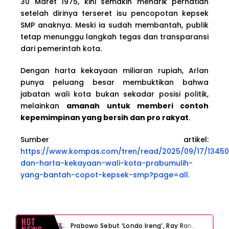
30 Maret 1975, kini semakin menarik perhatian
setelah dirinya terseret isu pencopotan kepsek
SMP anaknya. Meski ia sudah membantah, publik
tetap menunggu langkah tegas dan transparansi
dari pemerintah kota.
Dengan harta kekayaan miliaran rupiah, Arlan
punya peluang besar membuktikan bahwa
jabatan wali kota bukan sekadar posisi politik,
melainkan
amanah untuk memberi contoh
kepemimpinan yang bersih dan pro rakyat
.
Sumber artikel:
https://www.kompas.com/tren/read/2025/09/17/13450
dan-harta-kekayaan-wali-kota-prabumulih-
yang-bantah-copot-kepsek-smp?page=all.
Hot
Prabowo Sebut ‘Londo Ireng’, Ray Rangkuti Desak DPR Bersikap, Ini Ulasan Politiknya