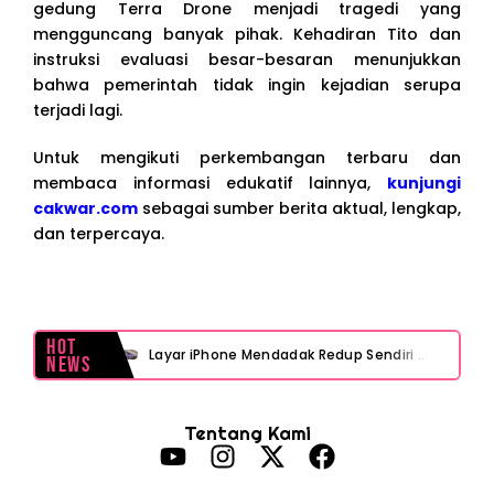
gedung Terra Drone menjadi tragedi yang
mengguncang banyak pihak. Kehadiran Tito dan
instruksi evaluasi besar-besaran menunjukkan
bahwa pemerintah tidak ingin kejadian serupa
terjadi lagi.
Untuk mengikuti perkembangan terbaru dan
membaca informasi edukatif lainnya,
kunjungi
cakwar.com
sebagai sumber berita aktual, lengkap,
dan terpercaya.
Hot
Layar iPhone Mendadak Redup Sendiri Padahal Auto-Brightness Mati? Ini Penyebab & Solusinya!
News
HP Vivo Suka Mati Sendiri Padahal Baterai Masih Banyak? Ini 5 Penyebab dan Solusinya!
Tentang Kami
HP Infinix Stuck di Logo Setelah Update XOS? Jangan Panik, Cek Ini Sebelum Reset Data!
PWI Jaya Sayangkan Tudingan ‘Londo Ireng’ terhadap Jurnalis, Ini Ulasannya