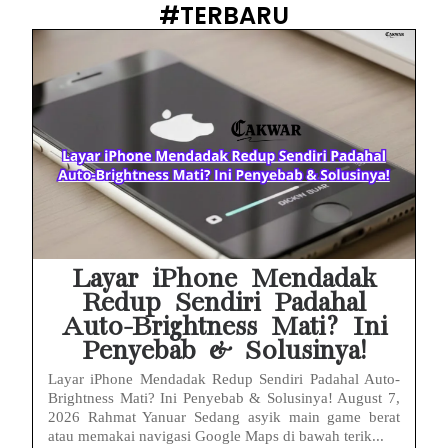
#TERBARU
Prabowo Sebut ‘Londo Ireng’, Ray Rangkuti Desak DPR Bersikap, Ini Ulasan Politiknya
MAKI Soroti Penahanan Eks Jampidsus Febrie Adriansyah Tanpa Rompi Pink
Febrie Adriansyah Ditahan, Mengapa Tanpa Rompi Pink? Ini Penjelasan dan Faktanya
Babak Baru Kasus Febrie Adriansyah, Rencana Praperadilan Penyitaan Emas dan Uang Tunai Jadi Sorotan
Baterai Apple Watch Cepat Boros? Ini Penyebab dan Cara Mengatasinya
HP Huawei Cepat Panas? Ini Penyebab Utama dan Cara Mengatasinya
Layar iPhone Mendadak
Redup Sendiri Padahal
Auto-Brightness Mati? Ini
Penyebab & Solusinya!
Layar iPhone Mendadak Redup Sendiri Padahal Auto-
Brightness Mati? Ini Penyebab & Solusinya! August 7,
2026 Rahmat Yanuar Sedang asyik main game berat
atau memakai navigasi Google Maps di bawah terik...