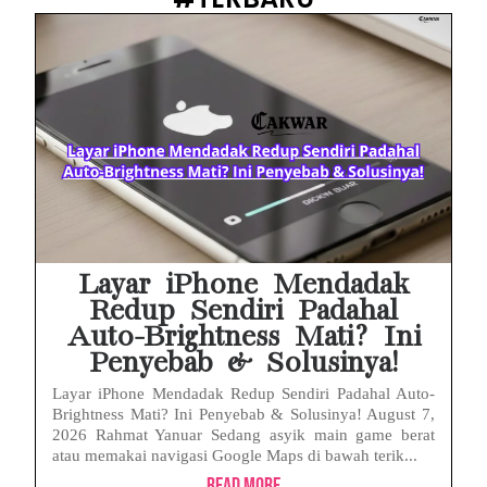
Prabowo Sebut ‘Londo Ireng’, Ray Rangkuti Desak DPR Bersikap, Ini Ulasan Politiknya
MAKI Soroti Penahanan Eks Jampidsus Febrie Adriansyah Tanpa Rompi Pink
Febrie Adriansyah Ditahan, Mengapa Tanpa Rompi Pink? Ini Penjelasan dan Faktanya
Babak Baru Kasus Febrie Adriansyah, Rencana Praperadilan Penyitaan Emas dan Uang Tunai Jadi Sorotan
Baterai Apple Watch Cepat Boros? Ini Penyebab dan Cara Mengatasinya
HP Huawei Cepat Panas? Ini Penyebab Utama dan Cara Mengatasinya
Layar iPhone Mendadak
Redup Sendiri Padahal
Auto-Brightness Mati? Ini
Penyebab & Solusinya!
Layar iPhone Mendadak Redup Sendiri Padahal Auto-
Brightness Mati? Ini Penyebab & Solusinya! August 7,
2026 Rahmat Yanuar Sedang asyik main game berat
atau memakai navigasi Google Maps di bawah terik...
Read More