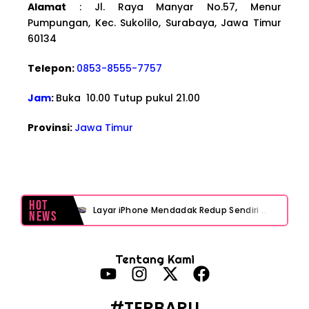
Alamat
: Jl. Raya Manyar No.57, Menur
Pumpungan, Kec. Sukolilo, Surabaya, Jawa Timur
60134
Telepon:
0853-8555-7757
Jam
:
Buka 10.00 Tutup pukul 21.00
Provinsi:
Jawa Timur
Hot
Layar iPhone Mendadak Redup Sendiri Padahal Auto-Brightness Mati? Ini Penyebab & Solusinya!
News
HP Vivo Suka Mati Sendiri Padahal Baterai Masih Banyak? Ini 5 Penyebab dan Solusinya!
Tentang Kami
HP Infinix Stuck di Logo Setelah Update XOS? Jangan Panik, Cek Ini Sebelum Reset Data!
PWI Jaya Sayangkan Tudingan ‘Londo Ireng’ terhadap Jurnalis, Ini Ulasannya
#TERBARU