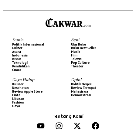
Dunia
Seni
Politik Internasional
Ulas Buku
Militer
Buku Best Seller
Acara
Musik
Indonesia
Film
Bisnis
Televisi
Teknologi
Pop Culture
Pendidikan
Theater
Cuaca
Gaya Hidup
Opini
Kuliner
Politik Negeri
Kesehatan
Review Termpat
Review Apple Store
Mahasiswa
Cinta
Demonstrasi
Liburan
Fashion
Gaya
Tentang Kami