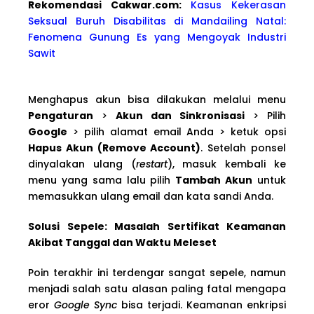
Rekomendasi Cakwa
r.com:
Kasus Kekerasan
Seksual Buruh Disabilitas di Mandailing Natal:
Fenomena Gunung Es yang Mengoyak Industri
Sawit
Menghapus akun bisa dilakukan melalui menu
Pengaturan
>
Akun dan Sinkronisasi
> Pilih
Google
> pilih alamat email Anda > ketuk opsi
Hapus Akun (Remove Account)
. Setelah ponsel
dinyalakan ulang (
restart
), masuk kembali ke
menu yang sama lalu pilih
Tambah Akun
untuk
memasukkan ulang email dan kata sandi Anda.
Solusi Sepele: Masalah Sertifikat Keamanan
Akibat Tanggal dan Waktu Meleset
Poin terakhir ini terdengar sangat sepele, namun
menjadi salah satu alasan paling fatal mengapa
eror
Google Sync
bisa terjadi. Keamanan enkripsi