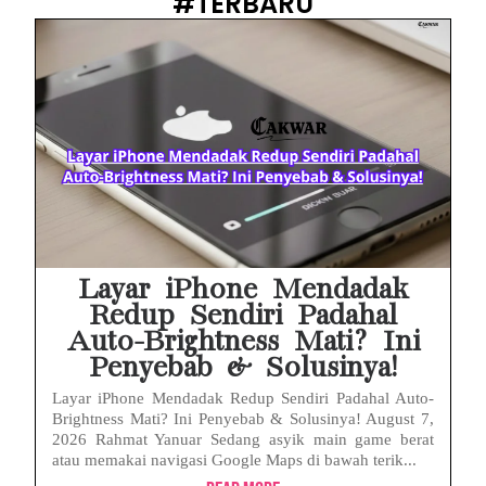
#TERBARU
Prabowo Sebut ‘Londo Ireng’, Ray Rangkuti Desak DPR Bersikap, Ini Ulasan Politiknya
MAKI Soroti Penahanan Eks Jampidsus Febrie Adriansyah Tanpa Rompi Pink
Febrie Adriansyah Ditahan, Mengapa Tanpa Rompi Pink? Ini Penjelasan dan Faktanya
Babak Baru Kasus Febrie Adriansyah, Rencana Praperadilan Penyitaan Emas dan Uang Tunai Jadi Sorotan
Baterai Apple Watch Cepat Boros? Ini Penyebab dan Cara Mengatasinya
HP Huawei Cepat Panas? Ini Penyebab Utama dan Cara Mengatasinya
Layar iPhone Mendadak
Redup Sendiri Padahal
Auto-Brightness Mati? Ini
Penyebab & Solusinya!
Layar iPhone Mendadak Redup Sendiri Padahal Auto-
Brightness Mati? Ini Penyebab & Solusinya! August 7,
2026 Rahmat Yanuar Sedang asyik main game berat
atau memakai navigasi Google Maps di bawah terik...