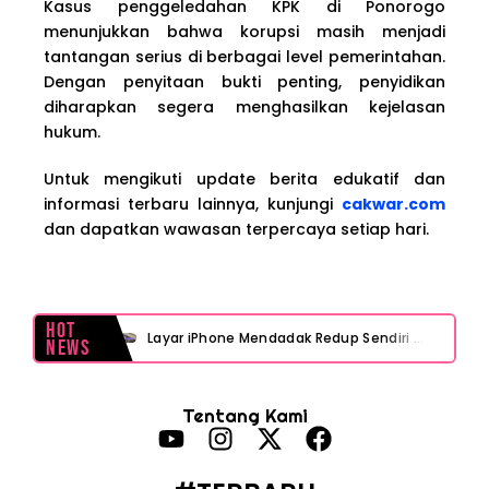
Kasus penggeledahan KPK di Ponorogo
menunjukkan bahwa korupsi masih menjadi
tantangan serius di berbagai level pemerintahan.
Dengan penyitaan bukti penting, penyidikan
diharapkan segera menghasilkan kejelasan
hukum.
Untuk mengikuti update berita edukatif dan
informasi terbaru lainnya, kunjungi
cakwar.com
dan dapatkan wawasan terpercaya setiap hari.
Hot
Layar iPhone Mendadak Redup Sendiri Padahal Auto-Brightness Mati? Ini Penyebab & Solusinya!
News
HP Vivo Suka Mati Sendiri Padahal Baterai Masih Banyak? Ini 5 Penyebab dan Solusinya!
Tentang Kami
HP Infinix Stuck di Logo Setelah Update XOS? Jangan Panik, Cek Ini Sebelum Reset Data!
PWI Jaya Sayangkan Tudingan ‘Londo Ireng’ terhadap Jurnalis, Ini Ulasannya