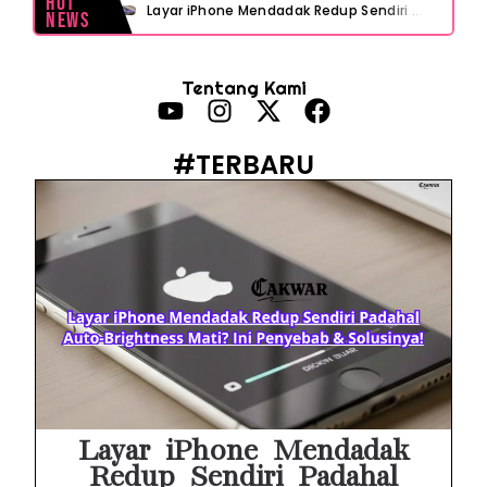
Hot
Layar iPhone Mendadak Redup Sendiri Padahal Auto-Brightness Mati? Ini Penyebab & Solusinya!
News
HP Vivo Suka Mati Sendiri Padahal Baterai Masih Banyak? Ini 5 Penyebab dan Solusinya!
Tentang Kami
HP Infinix Stuck di Logo Setelah Update XOS? Jangan Panik, Cek Ini Sebelum Reset Data!
PWI Jaya Sayangkan Tudingan ‘Londo Ireng’ terhadap Jurnalis, Ini Ulasannya
#TERBARU
Prabowo Sebut ‘Londo Ireng’, Ray Rangkuti Desak DPR Bersikap, Ini Ulasan Politiknya
MAKI Soroti Penahanan Eks Jampidsus Febrie Adriansyah Tanpa Rompi Pink
Febrie Adriansyah Ditahan, Mengapa Tanpa Rompi Pink? Ini Penjelasan dan Faktanya
Babak Baru Kasus Febrie Adriansyah, Rencana Praperadilan Penyitaan Emas dan Uang Tunai Jadi Sorotan
Baterai Apple Watch Cepat Boros? Ini Penyebab dan Cara Mengatasinya
HP Huawei Cepat Panas? Ini Penyebab Utama dan Cara Mengatasinya
Layar iPhone Mendadak
Redup Sendiri Padahal