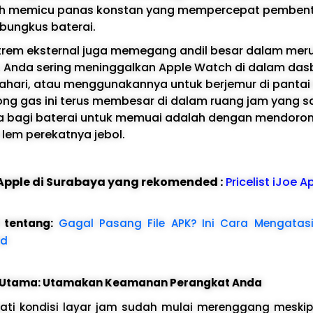
bih memicu panas konstan yang mempercepat pemben
bungkus baterai.
trem eksternal juga memegang andil besar dalam meru
ya, Anda sering meninggalkan Apple Watch di dalam das
tahari, atau menggunakannya untuk berjemur di panta
ong gas ini terus membesar di dalam ruang jam yang s
a bagi baterai untuk memuai adalah dengan mendoron
 lem perekatnya jebol.
e Apple di Surabaya yang rekomended :
Pricelist iJoe A
l tentang:
Gagal Pasang File APK? Ini Cara Mengatasi
id
t Utama: Utamakan Keamanan Perangkat Anda
ati kondisi layar jam sudah mulai merenggang meski