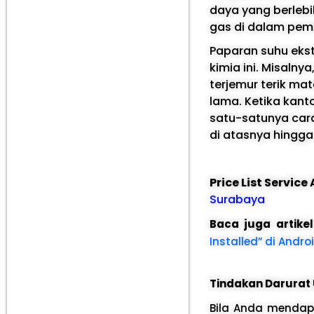
daya yang berle
gas di dalam pem
Paparan suhu eks
kimia ini. Misaln
terjemur terik ma
lama. Ketika kant
satu-satunya car
di atasnya hingga
Price List Servic
Surabaya
Baca juga artike
Installed” di Andro
Tindakan Darura
Bila Anda mendap