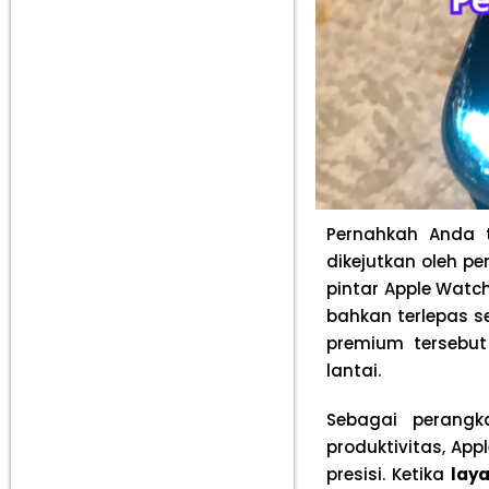
Pernahkah Anda t
dikejutkan oleh 
pintar Apple Watc
bahkan terlepas s
premium tersebut
lantai.
Sebagai perang
produktivitas, Ap
presisi. Ketika
lay