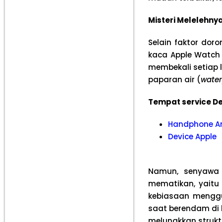
Misteri Melelehn
Selain faktor do
kaca Apple Watch 
membekali setiap 
paparan air (
water
Tempat service De
Handphone A
Device Apple
Namun, senyawa 
mematikan, yaitu
kebiasaan mengg
saat berendam di 
melunakkan struktur