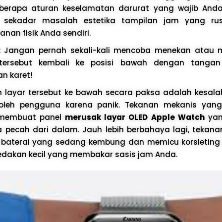
eberapa aturan keselamatan darurat yang wajib Anda 
n sekadar masalah estetika tampilan jam yang rus
an fisik Anda sendiri.
:
Jangan pernah sekali-kali mencoba menekan atau 
tersebut kembali ke posisi bawah dengan tanga
n karet!
 layar tersebut ke bawah secara paksa adalah kesala
 oleh pengguna karena panik. Tekanan mekanis yan
r membuat panel
merusak layar OLED Apple Watch
yan
pecah dari dalam. Jauh lebih berbahaya lagi, tekanan
aterai yang sedang kembung dan memicu korsleting lis
ledakan kecil yang membakar sasis jam Anda.