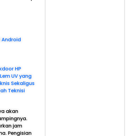
i Android
ckdoor HP
 Lem UV yang
knis Sekaligus
ah Teknisi
nya akan
sampingnya.
arkan jam
a. Pengisian