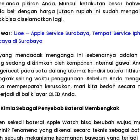
melanda pikiran Anda. Muncul ketakutan besar bah
a beli dengan harga jutaan rupiah ini sudah menga
k bisa diselamatkan lagi.
 war
:
iJoe – Apple Service Surabaya, Tempat Service Iph
caya di Surabaya
yang mendadak menganga ini sebenarnya adalah 
g sedang dikirimkan oleh komponen internal gawai And
gerucut pada satu dalang utama: kondisi baterai lithi
kak seiring waktu penggunaan. Sebelum Anda menga
sa memperparah kerusakan, mari kita bedah secara
rjadi di balik layar OLED Anda.
Kimia Sebagai Penyebab Baterai Membengkak
 sekecil baterai Apple Watch bisa berubah wujud m
ini? Fenomena yang dikenal secara teknis sebagai
bat
h sebuah mekanisme keamanan bawaan yang terjadi 