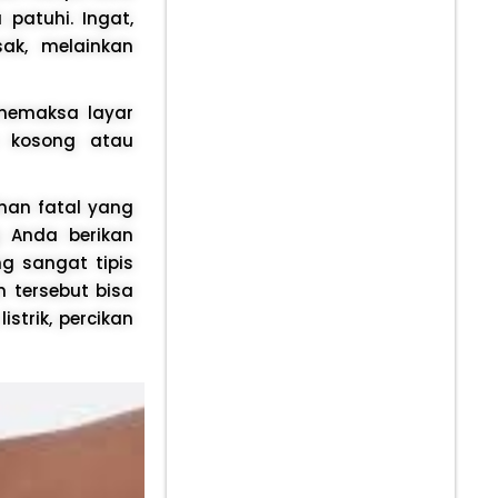
patuhi. Ingat,
ak, melainkan
memaksa layar
n kosong atau
han fatal yang
g Anda berikan
g sangat tipis
 tersebut bisa
trik, percikan