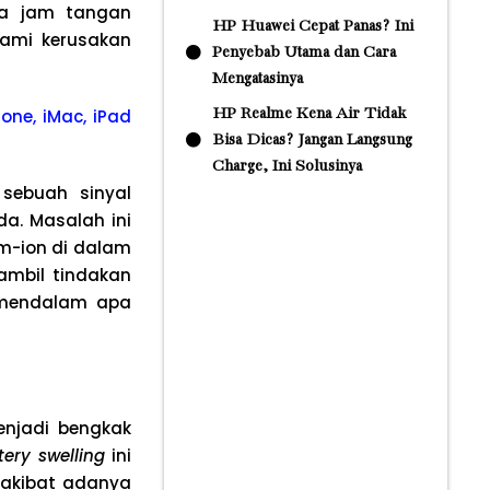
wa jam tangan
HP Huawei Cepat Panas? Ini
lami kerusakan
Penyebab Utama dan Cara
Mengatasinya
one, iMac, iPad
HP Realme Kena Air Tidak
Bisa Dicas? Jangan Langsung
Charge, Ini Solusinya
sebuah sinyal
a. Masalah ini
um-ion di dalam
mbil tindakan
 mendalam apa
enjadi bengkak
tery swelling
ini
akibat adanya