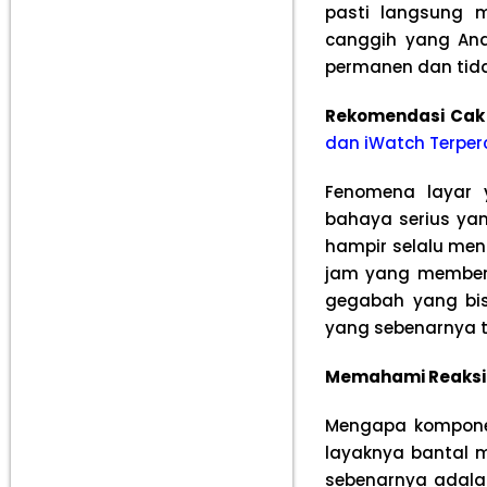
pasti langsung 
canggih yang And
permanen dan tida
Rekomendasi Cak
dan iWatch Terper
Fenomena layar 
bahaya serius yan
hampir selalu men
jam yang membeng
gegabah yang bi
yang sebenarnya te
Memahami Reaksi 
Mengapa komponen
layaknya bantal m
sebenarnya adala