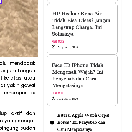
HP Realme Kena Air
Tidak Bisa Dicas? Jangan
Langsung Charge, Ini
Solusinya
Read More
August 6, 2026
 lalu mendadak
Face ID iPhone Tidak
yar jam tangan
Mengenali Wajah? Ini
t ke atas, atau
Penyebab dan Cara
at yakin gawai
Mengatasinya
h terhempas ke
Read More
August 6, 2026
up aktif dan
Baterai Apple Watch Cepat
en yang sangat
Boros? Ini Penyebab dan
 bingung sudah
Cara Mengatasinya