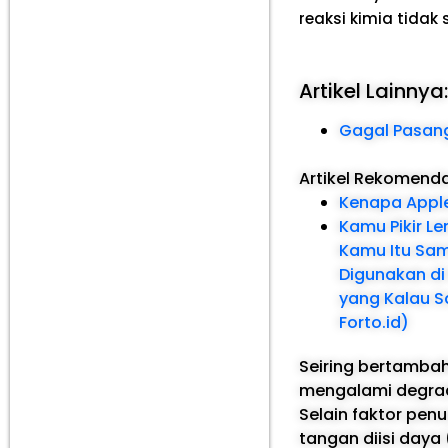
reaksi kimia tidak
Artikel Lainnya
Gagal Pasang 
Artikel Rekomend
Kenapa Apple
Kamu Pikir L
Kamu Itu Sam
Digunakan di 
yang Kalau S
Forto.id)
Seiring bertambah
mengalami degrad
Selain faktor pen
tangan diisi daya 