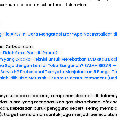
 sempurna di dalam sel baterai lithium-ion.
:
File APK? Ini Cara Mengatasi Eror “App Not Installed” d
asi Cakwar.com
:
 Tidak Suka Port di iPhone?
em yang Dipakai Teknisi untuk Merekatkan LCD atau Ba
a Saja dengan Lem di Toko Bangunan? SALAH BESAR —
Servis HP Profesional Ternyata Menjalankan 6 Fungsi Te
alah Pilih Bisa Merusak HP Kamu Secara Permanen! (Bed
nya usia pakai baterai, komponen elektrolit di dalam
asi alami yang menghasilkan gas sisa sebagai efek 
uaan, kebiasaan buruk pengguna seperti sering membi
(
charge
) semalaman suntuk juga menjadi pemicu utam