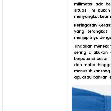
milimeter, ada b
situasi ini buka
menyangkut keaman
Peringatan Keras
yang terangkat 
menjepitnya denga
Tindakan menekan
sering dilakukan
berpotensi besa
dan mahal hingga 
menusuk kantong b
api, atau bahkan 