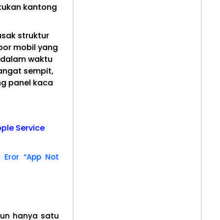
tukan kantong
sak struktur
bor mobil yang
i dalam waktu
angat sempit,
g panel kaca
pple Service
 Eror “App Not
pun hanya satu