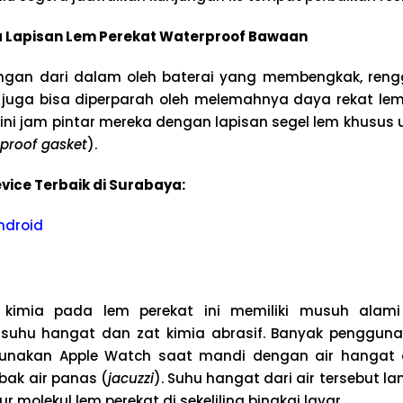
ya Lapisan Lem Perekat Waterproof Bawaan
rongan dari dalam oleh baterai yang membengkak, ren
juga bisa diperparah oleh melemahnya daya rekat lem 
lini jam pintar mereka dengan lapisan segel lem khusu
proof gasket
).
vice Terbaik di Surabaya:
ndroid
kimia pada lem perekat ini memiliki musuh alam
 suhu hangat dan zat kimia abrasif. Banyak pengguna
unakan Apple Watch saat mandi dengan air hangat 
bak air panas (
jacuzzi
). Suhu hangat dari air tersebut l
 molekul lem perekat di sekeliling bingkai layar.