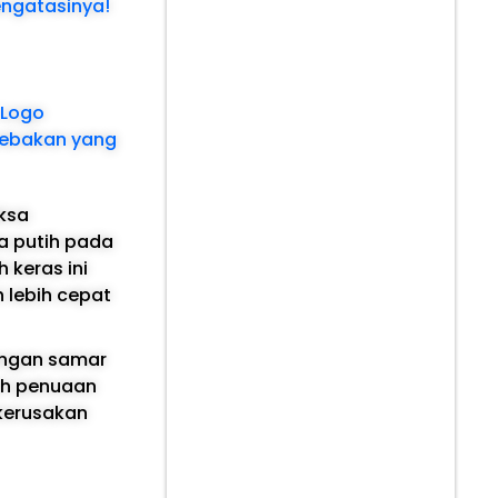
engatasinya!
 Logo
 Jebakan yang
aksa
a putih pada
 keras ini
h lebih cepat
angan samar
ah penuaan
 kerusakan