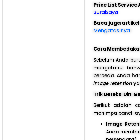
Price List Servic
Surabaya
Baca juga artike
Mengatasinya!
Cara Membedakan 
Sebelum Anda buru
mengetahui bahwa
berbeda. Anda h
image retention
ya
Trik Deteksi Dini G
Berikut adalah 
menimpa panel lay
Image Reten
Anda membuka
berkendara)