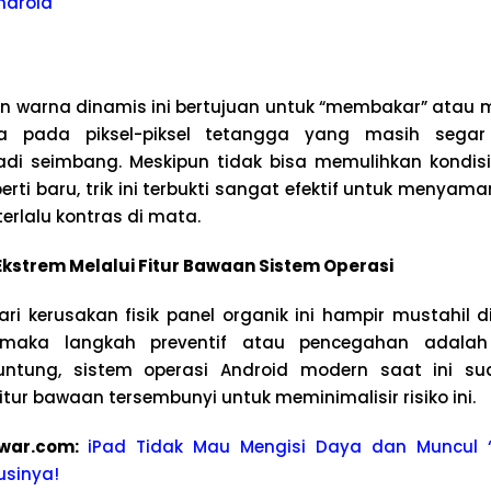
ndroid
 warna dinamis ini bertujuan untuk “membakar” atau 
rna pada piksel-piksel tetangga yang masih segar
di seimbang. Meskipun tidak bisa memulihkan kondisi
erti baru, trik ini terbukti sangat efektif untuk menya
erlalu kontras di mata.
kstrem Melalui Fitur Bawaan Sistem Operasi
ri kerusakan fisik panel organik ini hampir mustahil d
 maka langkah preventif atau pencegahan adala
runtung, sistem operasi Android modern saat ini su
tur bawaan tersembunyi untuk meminimalisir risiko ini.
wa
r.com:
iPad Tidak Mau Mengisi Daya dan Muncul 
usinya!