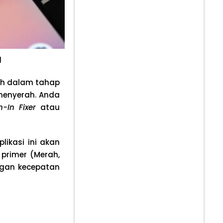
l
ih dalam tahap
 menyerah. Anda
-In Fixer
atau
plikasi ini akan
primer (Merah,
engan kecepatan