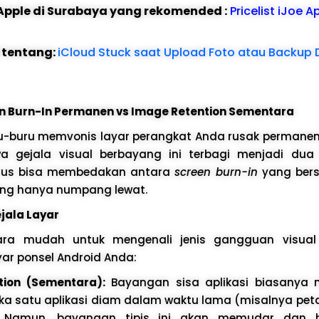
e Apple di Surabaya yang rekomended :
Pricelist iJoe A
l tentang:
iCloud Stuck saat Upload Foto atau Backup D
Burn-In Permanen vs Image Retention Sementara
-buru memvonis layar perangkat Anda rusak permanen,
 gejala visual berbayang ini terbagi menjadi dua
arus bisa membedakan antara
screen burn-in
yang bers
ng hanya numpang lewat.
ejala Layar
cara mudah untuk mengenali jenis gangguan visua
ar ponsel Android Anda:
tion (Sementara):
Bayangan sisa aplikasi biasanya 
 satu aplikasi diam dalam waktu lama (misalnya peta
. Namun, bayangan tipis ini akan memudar dan 