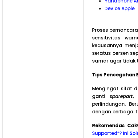
Handphone A
Device Apple
Proses pemancaran
sensitivitas wa
keausannya menja
seratus persen sep
samar agar tidak t
Tips Pencegahan E
Mengingat sifat da
ganti
sparepart
,
perlindungan. Be
dengan berbagai fi
Rekomendas Cak
Supported”? Ini Sol