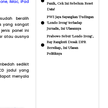
one, iMac, iPad
Panik, Cek Ini Sebelum Reset
Data!
PWI Jaya Sayangkan Tudingan
udah beralih
'Londo Ireng' terhadap
a yang sangat
Jurnalis, Ini Ulasannya
enis panel ini
ar atau ausnya
Prabowo Sebut 'Londo Ireng',
Ray Rangkuti Desak DPR
Bersikap, Ini Ulasan
Politiknya
mbedah sedikit
LCD jadul yang
 dapat menyala