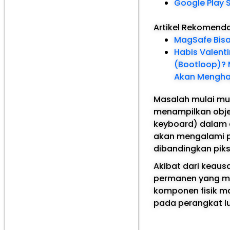
Google Play 
Artikel Rekomend
MagSafe Bisa
Habis Valent
(Bootloop)? M
Akan Mengha
Masalah mulai mun
menampilkan obje
keyboard) dalam du
akan mengalami p
dibandingkan pikse
Akibat dari keau
permanen yang me
komponen fisik ma
pada perangkat l