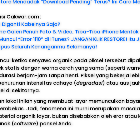
Store Mendadak “Download Pending” Terus? Ini Cara M
asi Cakwar.com
:
 Diganti Kabelnya Saja?
ine Galeri Penuh Foto & Video, Tiba-Tiba iPhone Mentok
uncul “Error 1110” di iTunes? JANGAN KLIK RESTORE! Itu
pus Seluruh Kenanganmu Selamanya!
cul ketika senyawa organik pada piksel tersebut dip
k statis dengan warna cerah yang sama (seperti warn
rasi berjam-jam tanpa henti. Piksel yang bekerja lebih
enurunan intensitas cahaya (
degradasi
) atau aus jau
l di sekitarnya.
san lokal inilah yang membuat layar memunculkan bay
mbekas. Jadi, fenomena ini murni merupakan masal
terial organik layar, bukan disebabkan oleh eror atau
unak (
software
) ponsel Anda.