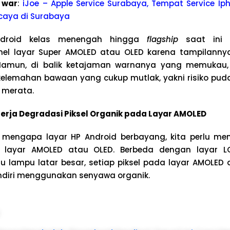
 war
:
iJoe – Apple Service Surabaya, Tempat Service Iph
caya di Surabaya
ndroid kelas menengah hingga
flagship
saat ini s
l layar Super AMOLED atau OLED karena tampilanny
amun, di balik ketajaman warnanya yang memukau, j
elemahan bawaan yang cukup mutlak, yakni risiko pud
k merata.
rja Degradasi Piksel Organik pada Layar AMOLED
engapa layar HP Android berbayang, kita perlu me
ik layar AMOLED atau OLED. Berbeda dengan layar 
 lampu latar besar, setiap piksel pada layar AMOLED
ndiri menggunakan senyawa organik.
: