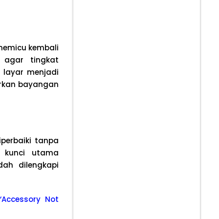
memicu kembali
 agar tingkat
 layar menjadi
markan bayangan
iperbaiki tanpa
h kunci utama
dah dilengkapi
“Accessory Not