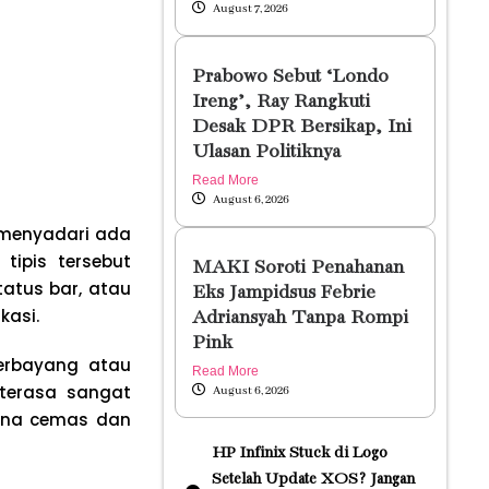
August 7, 2026
Prabowo Sebut ‘Londo
Ireng’, Ray Rangkuti
Desak DPR Bersikap, Ini
Ulasan Politiknya
Read More
August 6, 2026
a menyadari ada
tipis tersebut
MAKI Soroti Penahanan
tatus bar, atau
Eks Jampidsus Febrie
kasi.
Adriansyah Tanpa Rompi
Pink
berbayang atau
Read More
 terasa sangat
August 6, 2026
guna cemas dan
HP Infinix Stuck di Logo
Setelah Update XOS? Jangan