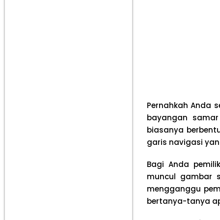
Pernahkah Anda se
bayangan samar y
biasanya berbentuk
garis navigasi ya
Bagi Anda pemili
muncul gambar st
mengganggu peman
bertanya-tanya ap