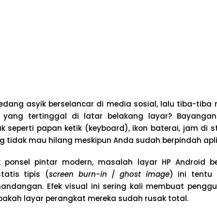
dang asyik berselancar di media sosial, lalu tiba-tib
ang tertinggal di latar belakang layar? Bayangan 
 seperti papan ketik (keyboard), ikon baterai, jam di s
ng tidak mau hilang meskipun Anda sudah berpindah apli
k ponsel pintar modern, masalah layar HP Android 
atis tipis (
screen burn-in
/
ghost image
) ini tentu
dangan. Efek visual ini sering kali membuat peng
akah layar perangkat mereka sudah rusak total.