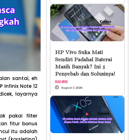
HP Vivo Suka Mati
Sendiri Padahal Baterai
Masih Banyak? Ini 5
Penyebab dan Solusinya!
alan santai, eh
Read More
Infinix Note 12
August 7, 2026
icek, layarnya
k pakai filter
kan fitur bonus
ncul itu adalah
ort
(korsleting)