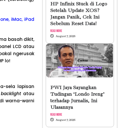
HP Infinix Stuck di Logo
Setelah Update XOS?
Jangan Panik, Cek Ini
one, iMac, iPad
Sebelum Reset Data!
Read More
August 7, 2026
ma basah dikit,
 panel LCD atau
bakal ngerusak
P lo!
la-sela lapisan
PWI Jaya Sayangkan
i
backlight
atau
Tudingan ‘Londo Ireng’
adi warna-warni
terhadap Jurnalis, Ini
Ulasannya
Read More
August 7, 2026