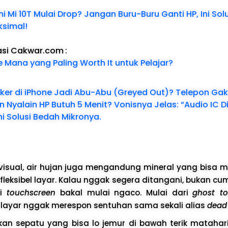
i Mi 10T Mulai Drop? Jangan Buru-Buru Ganti HP, Ini Sol
ksimal!
asi Cakwar.com
:
 Mana yang Paling Worth It untuk Pelajar?
er di iPhone Jadi Abu-Abu (Greyed Out)? Telepon Gak
an Nyalain HP Butuh 5 Menit? Vonisnya Jelas: “Audio IC 
i Solusi Bedah Mikronya.
visual, air hujan juga mengandung mineral yang bisa m
r fleksibel layar. Kalau nggak segera ditangani, bukan 
pi
touchscreen
bakal mulai ngaco. Mulai dari
ghost t
 layar nggak merespon sentuhan sama sekali alias
dead
ukan sepatu yang bisa lo jemur di bawah terik matahari