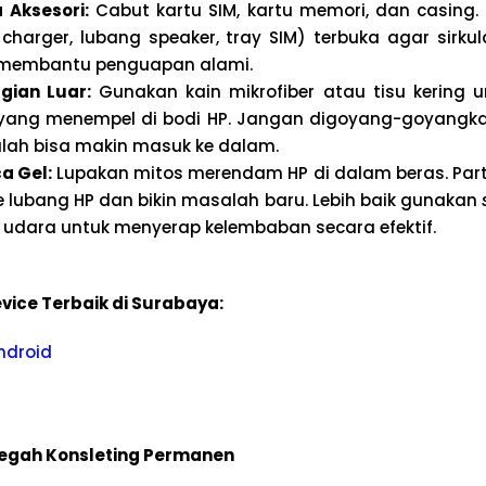
Aksesori:
Cabut kartu SIM, kartu memori, dan casing.
charger, lubang speaker, tray SIM) terbuka agar sirkul
 membantu penguapan alami.
gian Luar:
Gunakan kain mikrofiber atau tisu kering 
r yang menempel di bodi HP. Jangan digoyang-goyangkan
alah bisa makin masuk ke dalam.
a Gel:
Lupakan mitos merendam HP di dalam beras. Part
 lubang HP dan bikin masalah baru. Lebih baik gunakan
udara untuk menyerap kelembaban secara efektif.
vice Terbaik di Surabaya:
ndroid
egah Konsleting Permanen