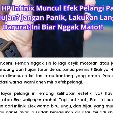
r.com
! Pernah nggak sih lo lagi asyik motoran atau j
endung dan hujan turun deras tanpa permisi? Sialnya, HP 
pa dimasukin ke tas atau kantong yang aman. Pas d
asi warna-warni aneh mirip efek pelangi.
 layar pelangi ini emang kelihatan estetik, ya? Kaya
e
atau
live wallpaper
mahal. Tapi hati-hati, Bro! Itu bu
 dari Infinix. Efek warna biru, ungu, dan hijau yang mu
lau panel layar lo sudah kemasukan air atau terjadi
sh