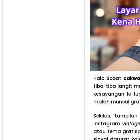
Halo Sobat
cakwa
tiba-tiba langit m
kesayangan lo lu
malah muncul grad
Sekilas, tampilan
Instagram
vintag
atau tema gratisan
sinyal darurat ka