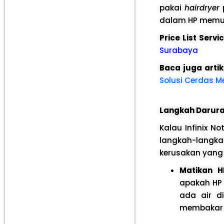
pakai
hairdryer
p
dalam HP memua
Price List Serv
Surabaya
Baca juga artik
Solusi Cerdas M
Langkah Darurat
Kalau Infinix N
langkah-langk
kerusakan yang 
Matikan H
apakah HP 
ada air d
membakar 