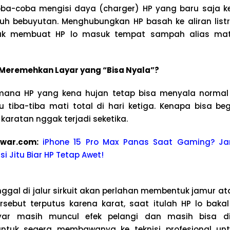
a-coba mengisi daya (charger) HP yang baru saja ken
suh bebuyutan. Menghubungkan HP basah ke aliran list
tuk membuat HP lo masuk tempat sampah alias mati
eremehkan Layar yang “Bisa Nyala”?
mana HP yang kena hujan tetap bisa menyala normal
u tiba-tiba mati total di hari ketiga. Kenapa bisa beg
 karatan nggak terjadi seketika.
kwar.com:
iPhone 15 Pro Max Panas Saat Gaming? Jan
i Jitu Biar HP Tetap Awet!
inggal di jalur sirkuit akan perlahan membentuk jamur at
 tersebut terputus karena karat, saat itulah HP lo baka
yar masih muncul efek pelangi dan masih bisa di
ntuk segera membawanya ke teknisi profesional unt