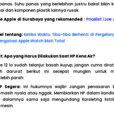
anas. Suhu panas yang berlebihan justru bakal bikin k
i dan komponen plastik lainnya rusak.
ice Apple di Surabaya yang rekomended :
Pricelist iJoe
el tentang:
Ketika Waktu Tiba-tiba Berhenti di Pergela
engatasi Apple Watch Mati Total
: Apa yang Harus Dilakukan Saat HP Kena Air?
ote 12 lo sudah telanjur basah kuyup, jangan cuma dira
ah darurat berikut ini secepat mungkin untuk me
lebih parah:
P Segera:
Ini hukumnya wajib! Jangan penasaran 
masih nyala atau nggak. Membiarkan HP dalam kondis
i dalamnya sama saja mengundang korsleting listri
mesin.