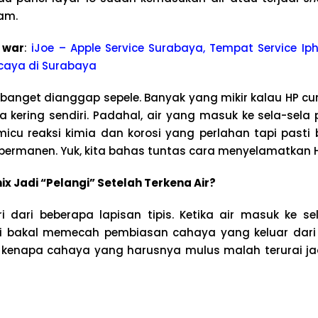
lam.
 war
:
iJoe – Apple Service Surabaya, Tempat Service Iph
caya di Surabaya
 banget dianggap sepele. Banyak yang mikir kalau HP cu
a kering sendiri. Padahal, air yang masuk ke sela-sela
cu reaksi kimia dan korosi yang perlahan tapi pasti 
permanen. Yuk, kita bahas tuntas cara menyelamatkan H
ix Jadi “Pelangi” Setelah Terkena Air?
ri dari beberapa lapisan tipis. Ketika air masuk ke se
 ini bakal memecah pembiasan cahaya yang keluar dar
lah kenapa cahaya yang harusnya mulus malah terurai j