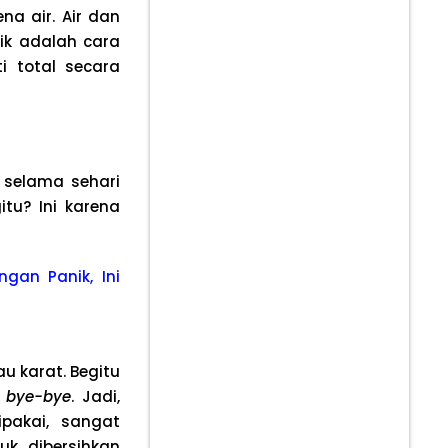
a air. Air dan
rik adalah cara
 total secara
 selama sehari
itu? Ini karena
gan Panik, Ini
au karat. Begitu
l
bye-bye
. Jadi,
pakai, sangat
uk dibersihkan