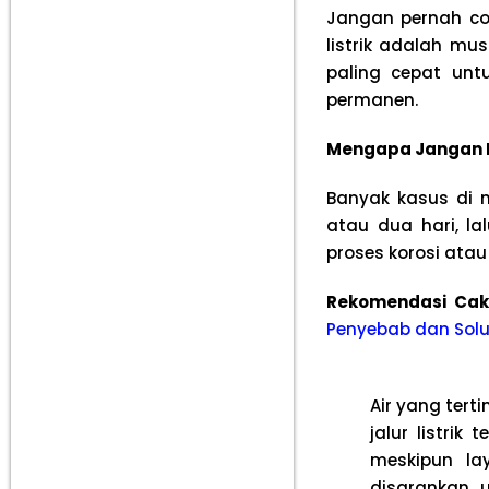
Jangan pernah cob
listrik adalah mu
paling cepat un
permanen.
Mengapa Jangan M
Banyak kasus di 
atau dua hari, lal
proses korosi atau
Rekomendasi Ca
Penyebab dan Solus
Air yang tert
jalur listrik
meskipun la
disarankan u