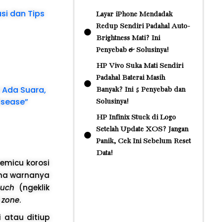
usi dan Tips
Layar iPhone Mendadak
Redup Sendiri Padahal Auto-
Brightness Mati? Ini
Penyebab & Solusinya!
HP Vivo Suka Mati Sendiri
Padahal Baterai Masih
 Ada Suara,
Banyak? Ini 5 Penyebab dan
Disease”
Solusinya!
HP Infinix Stuck di Logo
Setelah Update XOS? Jangan
Panik, Cek Ini Sebelum Reset
Data!
emicu korosi
cuma warnanya
ouch
(ngeklik
 zone
.
 atau ditiup