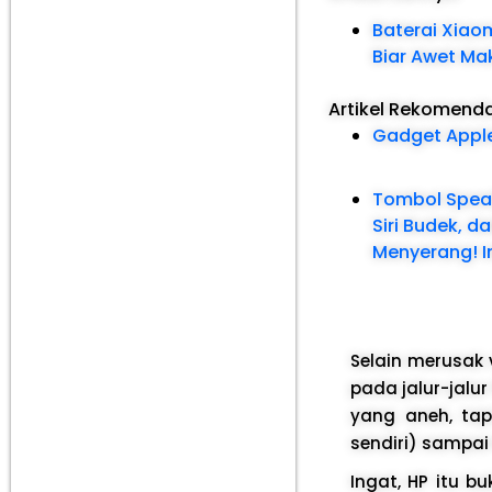
Baterai Xiaom
Biar Awet Ma
Artikel Rekomend
Gadget Apple
Tombol Speak
Siri Budek, d
Menyerang! In
Selain merusak 
pada jalur-jalu
yang aneh, ta
sendiri) sampai
Ingat, HP itu b