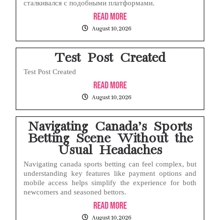
сталкивался с подобными платформами.
Layar iPhone Mendadak Redup Sendiri Padahal Auto-Brightness Mati? Ini Penyebab & Solusinya!
Read More
HP Vivo Suka Mati Sendiri Padahal Baterai Masih Banyak? Ini 5 Penyebab dan Solusinya!
August 10, 2026
Test Post Created
Test Post Created
Read More
August 10, 2026
Navigating Canada’s Sports
Betting Scene Without the
Usual Headaches
Navigating canada sports betting can feel complex, but
understanding key features like payment options and
mobile access helps simplify the experience for both
newcomers and seasoned bettors.
Read More
August 10, 2026