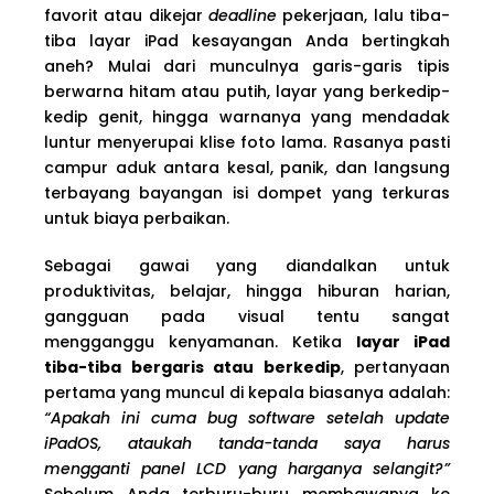
favorit atau dikejar
deadline
pekerjaan, lalu tiba-
tiba layar iPad kesayangan Anda bertingkah
aneh? Mulai dari munculnya garis-garis tipis
berwarna hitam atau putih, layar yang berkedip-
kedip genit, hingga warnanya yang mendadak
luntur menyerupai klise foto lama. Rasanya pasti
campur aduk antara kesal, panik, dan langsung
terbayang bayangan isi dompet yang terkuras
untuk biaya perbaikan.
Sebagai gawai yang diandalkan untuk
produktivitas, belajar, hingga hiburan harian,
gangguan pada visual tentu sangat
mengganggu kenyamanan. Ketika
layar iPad
tiba-tiba bergaris atau berkedip
, pertanyaan
pertama yang muncul di kepala biasanya adalah:
“Apakah ini cuma bug software setelah update
iPadOS, ataukah tanda-tanda saya harus
mengganti panel LCD yang harganya selangit?”
Sebelum Anda terburu-buru membawanya ke