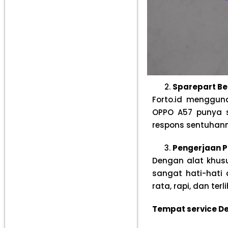
Sparepart Be
Forto.id menggu
OPPO A57 punya se
respons sentuhann
Pengerjaan P
Dengan alat khus
sangat hati-hati
rata, rapi, dan ter
Tempat service De