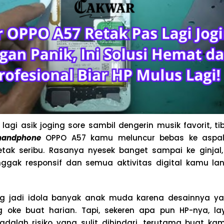
lagi asik joging sore sambil dengerin musik favorit, t
handphone
OPPO A57 kamu meluncur bebas ke aspal?
tak seribu. Rasanya nyesek banget sampai ke ginjal,
nggak responsif dan semua aktivitas digital kamu l
 jadi idola banyak anak muda karena desainnya ya
 oke buat harian. Tapi, sekeren apa pun HP-nya, la
dalah risiko yang sulit dihindari, terutama buat k