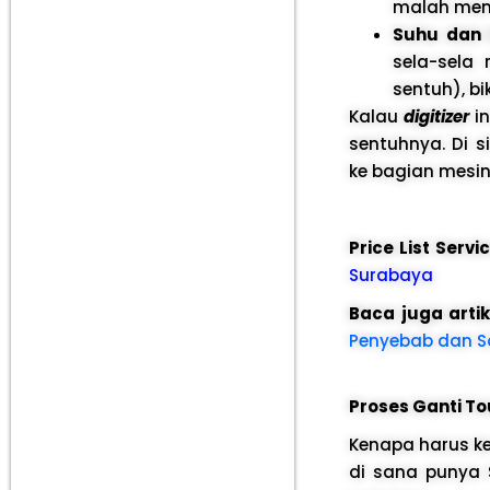
malah mem
Suhu dan
sela-sela
sentuh), bi
Kalau
digitizer
in
sentuhnya. Di 
ke bagian mesin
Price List Serv
Surabaya
Baca juga arti
Penyebab dan Sol
Proses Ganti To
Kenapa harus ke
di sana punya 