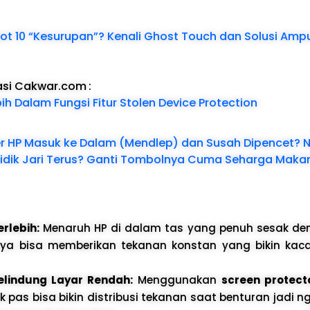
 Hot 10 “Kesurupan”? Kenali Ghost Touch dan Solusi Amp
asi Cakwar.com
:
h Dalam Fungsi Fitur Stolen Device Protection
 HP Masuk ke Dalam (Mendlep) dan Susah Dipencet? N
Sidik Jari Terus? Ganti Tombolnya Cuma Seharga Makan
rlebih:
Menaruh HP di dalam tas yang penuh sesak de
nya bisa memberikan tekanan konstan yang bikin kaca
elindung Layar Rendah:
Menggunakan
screen protect
 pas bisa bikin distribusi tekanan saat benturan jadi 