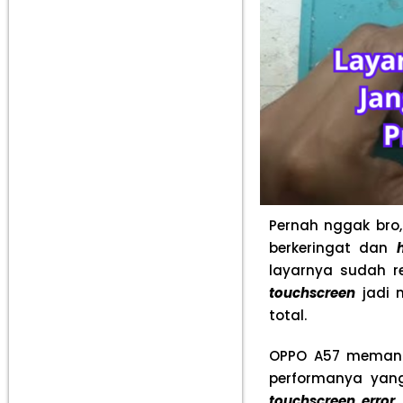
Pernah nggak bro, 
berkeringat dan
layarnya sudah re
touchscreen
jadi 
total.
OPPO A57 memang
performanya yang
touchscreen error
a