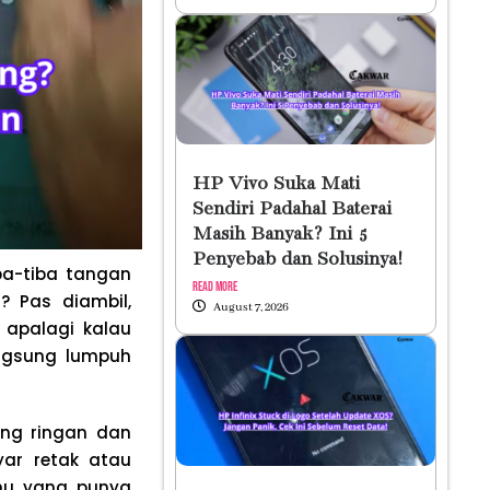
HP Vivo Suka Mati
Sendiri Padahal Baterai
Masih Banyak? Ini 5
Penyebab dan Solusinya!
iba-tiba tangan
Read More
 Pas diambil,
August 7, 2026
 apalagi kalau
angsung lumpuh
ng ringan dan
yar retak atau
amu yang punya