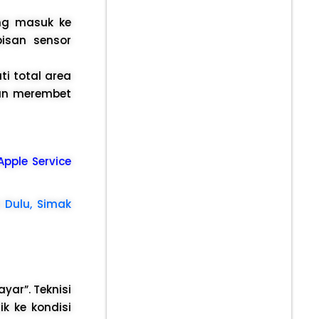
ng masuk ke
isan sensor
i total area
kan merembet
 Apple Service
 Dulu, Simak
yar”. Teknisi
k ke kondisi