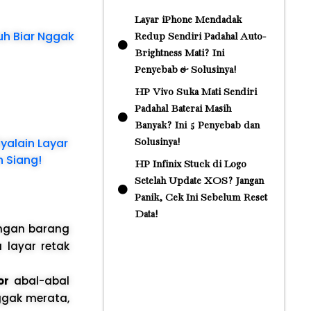
Layar iPhone Mendadak
uh Biar Nggak
Redup Sendiri Padahal Auto-
Brightness Mati? Ini
Penyebab & Solusinya!
HP Vivo Suka Mati Sendiri
Padahal Baterai Masih
Banyak? Ini 5 Penyebab dan
yalain Layar
Solusinya!
 Siang!
HP Infinix Stuck di Logo
Setelah Update XOS? Jangan
Panik, Cek Ini Sebelum Reset
Data!
ngan barang
 layar retak
or
abal-abal
nggak merata,