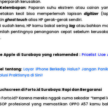
perparah kerusakan.
 Kelembapan:
Paparan suhu ekstrem atau cairan ya
 retakan kecil bisa memperlemah lapisan
digitizer
(lap
kin
ghost touch
alias HP gerak-gerak sendiri.
i sudah kena, HP kamu bakal sering
lag
atau bahkan mat
sinilah pentingnya penanganan cepat sebelum kerusa
.
ice Apple di Surabaya yang rekomended :
Pricelist iJoe
kel tentang:
Layar iPhone Berkedip Halus? Jangan Panik
usi Praktisnya di Sini!
uchscreen di Forto.id Surabaya: Rapi dan Bergaransi
 Forto.id? Karena mereka nggak cuma sekadar “tempel la
SOP profesional yang memastikan OPPO A57 kamu bali