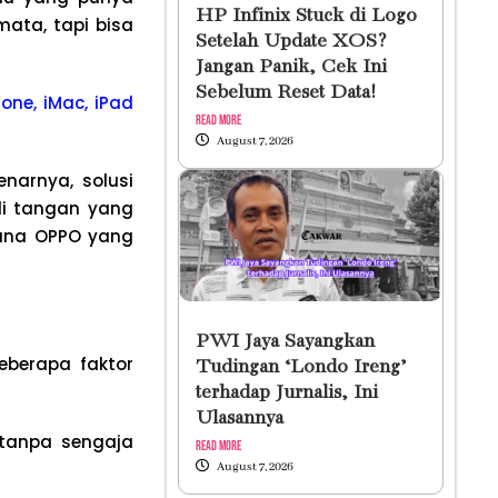
HP Infinix Stuck di Logo
mata, tapi bisa
Setelah Update XOS?
Jangan Panik, Cek Ini
Sebelum Reset Data!
one, iMac, iPad
Read More
August 7, 2026
narnya, solusi
i tangan yang
una OPPO yang
PWI Jaya Sayangkan
eberapa faktor
Tudingan ‘Londo Ireng’
terhadap Jurnalis, Ini
Ulasannya
 tanpa sengaja
Read More
August 7, 2026