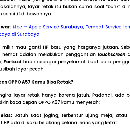
Masalahnya, layar retak itu bukan cuma soal “burik” di 
sensitif di bawahnya.
 war
:
iJoe – Apple Service Surabaya, Tempat Service Iph
caya di Surabaya
 mikir mau ganti HP baru yang harganya jutaan. Sebe
an hemat adalah melakukan penggantian
touchscreen
d
a,
Forto.id
hadir sebagai penyelamat buat para pengg
sibah layar pecah.
en OPPO A57 Kamu Bisa Retak?
gira layar retak hanya karena jatuh. Padahal, ada b
ng bikin kaca depan OPPO A57 kamu menyerah:
Jelas:
Jatuh saat joging, terbentur ujung meja, atau
t HP ada di saku belakang celana jeans yang ketat.