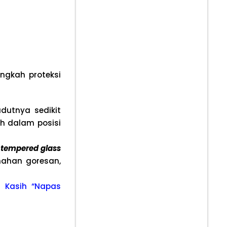
angkah proteksi
utnya sedikit
uh dalam posisi
t
tempered glass
nahan goresan,
 Kasih “Napas