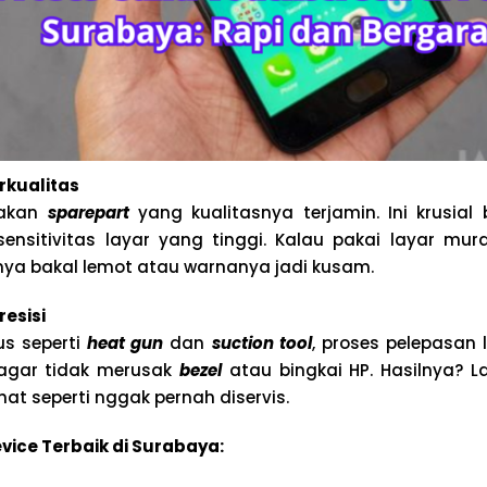
rkualitas
nakan
sparepart
yang kualitasnya terjamin. Ini krusial
nsitivitas layar yang tinggi. Kalau pakai layar mur
ya bakal lemot atau warnanya jadi kusam.
resisi
us seperti
heat gun
dan
suction tool
, proses pelepasan 
 agar tidak merusak
bezel
atau bingkai HP. Hasilnya? L
lihat seperti nggak pernah diservis.
vice Terbaik di Surabaya: