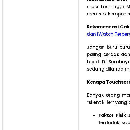
mobilitas tinggi. 
merusak komponen 
Rekomendasi Cak
dan iWatch Terper
Jangan buru-buru
paling cerdas d
tepat. Di Surabay
sedang dilanda mu
Kenapa Touchscre
Banyak orang men
“silent killer” ya
Faktor Fisik 
terduduki saa