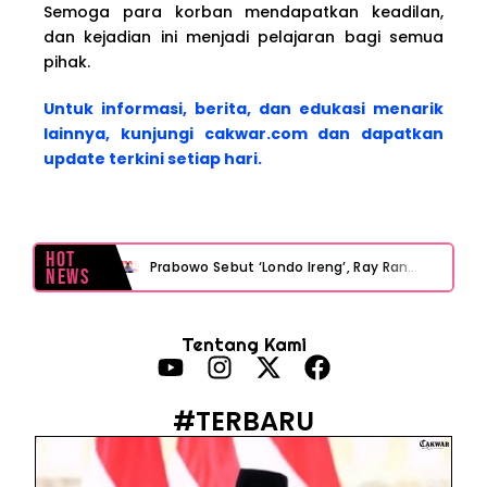
Semoga para korban mendapatkan keadilan,
dan kejadian ini menjadi pelajaran bagi semua
pihak.
Untuk informasi, berita, dan edukasi menarik
lainnya, kunjungi cakwar.com dan dapatkan
update terkini setiap hari.
Hot
Prabowo Sebut ‘Londo Ireng’, Ray Rangkuti Desak DPR Bersikap, Ini Ulasan Politiknya
News
MAKI Soroti Penahanan Eks Jampidsus Febrie Adriansyah Tanpa Rompi Pink
Tentang Kami
Febrie Adriansyah Ditahan, Mengapa Tanpa Rompi Pink? Ini Penjelasan dan Faktanya
Babak Baru Kasus Febrie Adriansyah, Rencana Praperadilan Penyitaan Emas dan Uang Tunai Jadi Sorotan
#TERBARU
Baterai Apple Watch Cepat Boros? Ini Penyebab dan Cara Mengatasinya