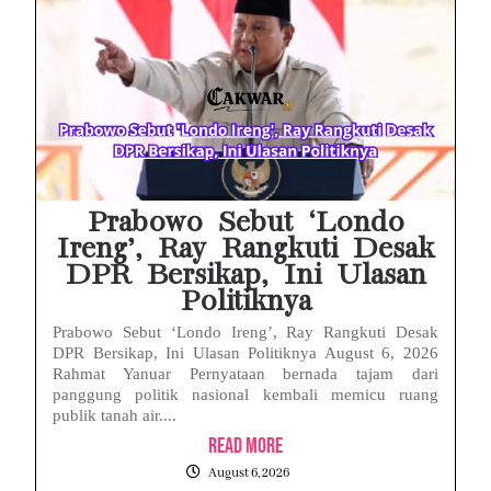
HP Huawei Cepat Panas? Ini Penyebab Utama dan Cara Mengatasinya
HP Realme Kena Air Tidak Bisa Dicas? Jangan Langsung Charge, Ini Solusinya
Face ID iPhone Tidak Mengenali Wajah? Ini Penyebab dan Cara Mengatasinya
Eks Jampidsus Febrie Adriansyah Tersangka Korupsi Asabri Tapi Masih Terima Gaji: Mengapa Begitu?
Eks Dirut KBS Tersangka Korupsi Pakan Satwa Rp10,2 Miliar: Ironi Gelar Doktor Akuntabilitas
Prabowo Sebut ‘Londo
Ireng’, Ray Rangkuti Desak
DPR Bersikap, Ini Ulasan
Politiknya
Prabowo Sebut ‘Londo Ireng’, Ray Rangkuti Desak
DPR Bersikap, Ini Ulasan Politiknya August 6, 2026
Rahmat Yanuar Pernyataan bernada tajam dari
panggung politik nasional kembali memicu ruang
publik tanah air....
Read More
August 6, 2026