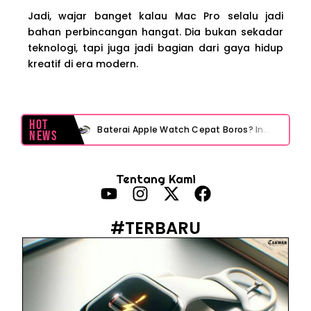
Jadi, wajar banget kalau Mac Pro selalu jadi
bahan perbincangan hangat. Dia bukan sekadar
teknologi, tapi juga jadi bagian dari gaya hidup
kreatif di era modern.
Hot
Baterai Apple Watch Cepat Boros? Ini Penyebab dan Cara Mengatasinya
News
HP Huawei Cepat Panas? Ini Penyebab Utama dan Cara Mengatasinya
Tentang Kami
HP Realme Kena Air Tidak Bisa Dicas? Jangan Langsung Charge, Ini Solusinya
Face ID iPhone Tidak Mengenali Wajah? Ini Penyebab dan Cara Mengatasinya
#TERBARU
Eks Jampidsus Febrie Adriansyah Tersangka Korupsi Asabri Tapi Masih Terima Gaji: Mengapa Begitu?
Eks Dirut KBS Tersangka Korupsi Pakan Satwa Rp10,2 Miliar: Ironi Gelar Doktor Akuntabilitas
Kejagung Tetapkan Tersangka Baru Korupsi BGN! Ulasan Skandal Pengadaan