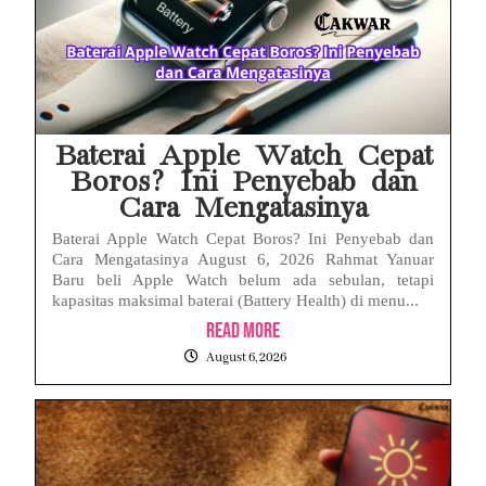
Motor Listrik BGN Rp1 Triliun Berujung Korupsi dan Disegel Kejagung
Istana Tegur Gaya Komunikasi Menteri PU Dody Hanggodo: Ulasan Komunikasi Krisis Pejabat Publik
Menteri PU Bidik Pidana Kasus Surat Cuti ASN Palsu! Begini Tanggapan PERADI YLC Surakarta
Baterai Apple Watch Cepat
Boros? Ini Penyebab dan
Cara Mengatasinya
Baterai Apple Watch Cepat Boros? Ini Penyebab dan
Cara Mengatasinya August 6, 2026 Rahmat Yanuar
Baru beli Apple Watch belum ada sebulan, tetapi
kapasitas maksimal baterai (Battery Health) di menu...
Read More
August 6, 2026