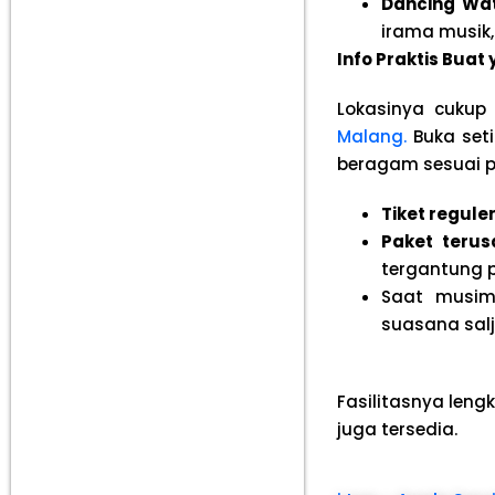
Dancing Wat
irama musik,
Info Praktis Bua
Lokasinya cukup 
Malang.
Buka set
beragam sesuai p
Tiket regule
Paket terus
tergantung p
Saat musi
suasana sal
Fasilitasnya lengk
juga tersedia.