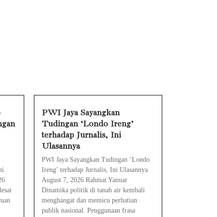
k, Cek Ini Sebelum Reset Data!
nalis, Ini Ulasannya
ikap, Ini Ulasan Politiknya
 Tanpa Rompi Pink
Ini Penjelasan dan Faktanya
Babak Baru Kasus Febrie Adriansyah, Rencana Praperadilan Penyitaan Emas dan Uang Tunai Jadi Sorotan
o
PWI Jaya Sayangkan
ngan
Tudingan ‘Londo Ireng’
ra Mengatasinya
terhadap Jurnalis, Ini
 Mengatasinya
Ulasannya
PWI Jaya Sayangkan Tudingan ‘Londo
ni
Ireng’ terhadap Jurnalis, Ini Ulasannya
26
August 7, 2026 Rahmat Yanuar
esai
Dinamika politik di tanah air kembali
ruan
menghangat dan memicu perhatian
publik nasional. Penggunaan frasa