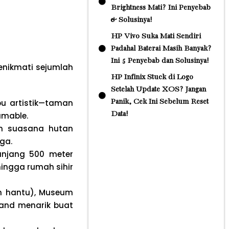
Brightness Mati? Ini Penyebab
& Solusinya!
HP Vivo Suka Mati Sendiri
Padahal Baterai Masih Banyak?
Ini 5 Penyebab dan Solusinya!
enikmati sejumlah
HP Infinix Stuck di Logo
Setelah Update XOS? Jangan
pu artistik—taman
Panik, Cek Ini Sebelum Reset
Data!
amable.
an suasana hutan
ga.
anjang 500 meter
ingga rumah sihir
ah hantu), Museum
Land menarik buat