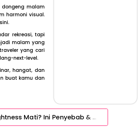
ri dongeng malam
am harmoni visual
.
ini.
r rekreasi, tapi
enjadi malam yang
raveler yang cari
ang-next-level.
nar, hangat, dan
an buat kamu dan
Layar iPhone Mendadak Redup Sendiri Padahal Auto-Brightness Mati? Ini Penyebab & Solusinya!
HP Vivo Suka Mati Sendiri Padahal Baterai Masih Banyak? Ini 5 Penyebab dan Solusinya!