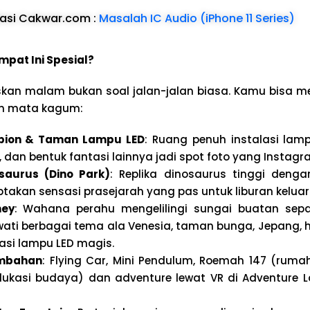
asi Cakwar.com :
Masalah IC Audio (iPhone 11 Series)
mpat Ini Spesial?
iskan malam bukan soal jalan-jalan biasa. Kamu bisa m
in mata kagum:
ion & Taman Lampu LED
: Ruang penuh instalasi lam
r, dan bentuk fantasi lainnya jadi spot foto yang Instagr
aurus (Dino Park)
: Replika dinosaurus tinggi deng
ptakan sensasi prasejarah yang pas untuk liburan keluar
ney
: Wahana perahu mengelilingi sungai buatan sep
ati berbagai tema ala Venesia, taman bunga, Jepang, h
asi lampu LED magis.
mbahan
: Flying Car, Mini Pendulum, Roemah 147 (rum
ukasi budaya) dan adventure lewat VR di Adventure 