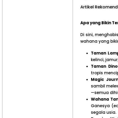
Artikel Rekomend
Apa yang Bikin Te
Di sini, menghab
wahana yang bik
Taman Lamp
kelinci, jamu
Taman Dinos
tropis menci
Magic Jour
sambil melew
—semua dihi
Wahana Ta
Ganesya (ed
segala usia.