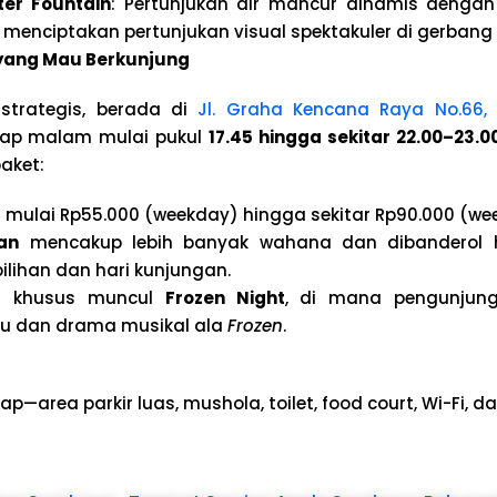
er Fountain
: Pertunjukan air mancur dinamis denga
 menciptakan pertunjukan visual spektakuler di gerbang
t yang Mau Berkunjung
strategis, berada di
Jl. Graha Kencana Raya No.66, B
iap malam mulai pukul
17.45 hingga sekitar 22.00–23.
aket:
r
mulai Rp55.000 (weekday) hingga sekitar Rp90.000 (we
an
mencakup lebih banyak wahana dan dibanderol h
ilihan dan hari kunjungan
.
m khusus muncul
Frozen Night
, di mana pengunjung
ju dan drama musikal ala
Frozen
.
ap—area parkir luas, mushola, toilet, food court, Wi-Fi, d