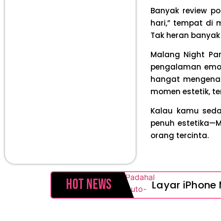
Banyak review p
hari,” tempat di
Tak heran banyak 
Malang Night Pa
pengalaman emosi
hangat mengena d
momen estetik, t
Kalau kamu seda
penuh estetika—
orang tercinta.
Hot News