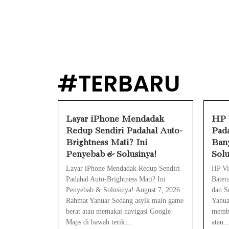
HP Infinix St
PWI Jaya Saya
Prabowo Sebut
MAKI Soroti 
#TERBARU
Febrie Adria
Layar iPhone Mendadak
HP V
Redup Sendiri Padahal Auto-
Pada
Baterai Appl
Brightness Mati? Ini
Bany
HP Huawei Ce
Penyebab & Solusinya!
Solu
Layar iPhone Mendadak Redup Sendiri
HP Vi
Padahal Auto-Brightness Mati? Ini
Bater
Penyebab & Solusinya! August 7, 2026
dan S
Rahmat Yanuar Sedang asyik main game
Yanua
berat atau memakai navigasi Google
memba
Maps di bawah terik...
atau..