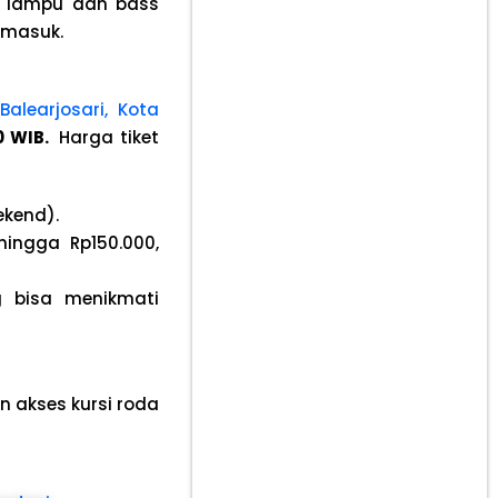
n lampu dan bass
 masuk.
alearjosari, Kota
00 WIB.
Harga tiket
ekend)
.
ingga Rp150.000,
 bisa menikmati
an akses kursi roda