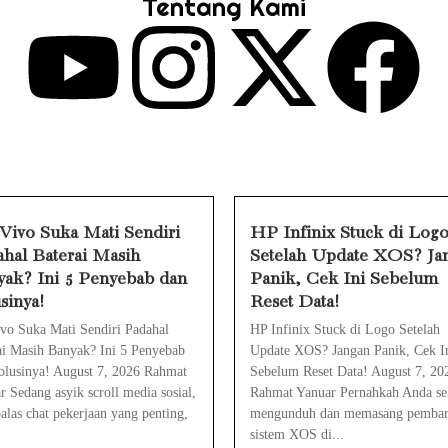
Tentang Kami
uck di Logo Setelah Update XOS? Jangan Pani
ngkan Tudingan ‘Londo Ireng’ terhadap Jur
 ‘Londo Ireng’, Ray Rangkuti Desak DPR Bers
Penahanan Eks Jampidsus Febrie Adriansyah
nsyah Ditahan, Mengapa Tanpa Rompi Pink? 
ivo Suka Mati Sendiri
HP Infinix Stuck di Log
hal Baterai Masih
Setelah Update XOS? Ja
e Watch Cepat Boros? Ini Penyebab dan Ca
ak? Ini 5 Penyebab dan
Panik, Cek Ini Sebelum
pat Panas? Ini Penyebab Utama dan Cara
sinya!
Reset Data!
vo Suka Mati Sendiri Padahal
HP Infinix Stuck di Logo Setelah
ai Masih Banyak? Ini 5 Penyebab
Update XOS? Jangan Panik, Cek I
olusinya! August 7, 2026 Rahmat
Sebelum Reset Data! August 7, 20
r Sedang asyik scroll media sosial,
Rahmat Yanuar Pernahkah Anda sel
las chat pekerjaan yang penting,
mengunduh dan memasang pemba
.
sistem XOS di...