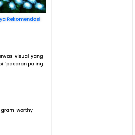
baya Rekomendasi
anvas visual yang
 “pacaran paling
o-gram-worthy