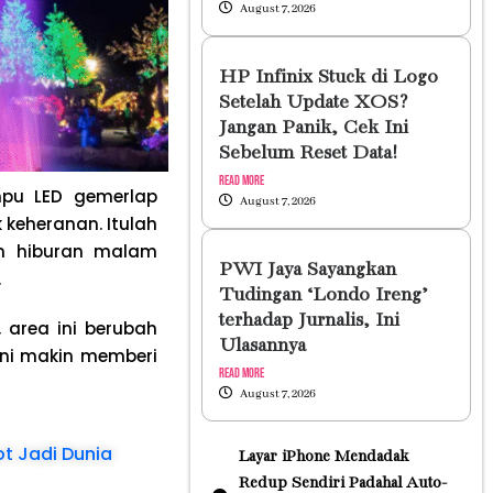
August 7, 2026
HP Infinix Stuck di Logo
Setelah Update XOS?
Jangan Panik, Cek Ini
Sebelum Reset Data!
Read More
mpu LED gemerlap
August 7, 2026
eheranan. Itulah
n hiburan malam
PWI Jaya Sayangkan
.
Tudingan ‘Londo Ireng’
terhadap Jurnalis, Ini
 area ini berubah
Ulasannya
ini makin memberi
Read More
August 7, 2026
t Jadi Dunia
Layar iPhone Mendadak
Redup Sendiri Padahal Auto-