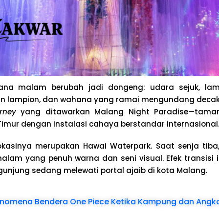
na malam berubah jadi dongeng: udara sejuk, la
 lampion, dan wahana yang ramai mengundang decak k
rney
yang ditawarkan Malang Night Paradise—tama
Timur dengan instalasi cahaya berstandar internasional
 lokasinya merupakan Hawai Waterpark. Saat senja tiba,
lam yang penuh warna dan seni visual. Efek transisi 
unjung sedang melewati portal ajaib di kota Malang.
nomena Bendera One Piece Ketika Kampung dan Angko