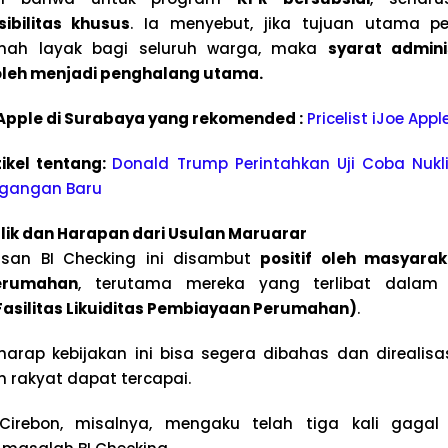
sibilitas khusus
. Ia menyebut, jika tujuan utama p
mah layak bagi seluruh warga, maka
syarat adminis
oleh menjadi penghalang utama.
e Apple di Surabaya yang rekomended :
Pricelist iJoe App
ikel tentang:
Donald Trump Perintahkan Uji Coba Nukli
egangan Baru
lik dan Harapan dari Usulan Maruarar
san BI Checking ini disambut
positif oleh masyara
erumahan
, terutama mereka yang terlibat dala
(Fasilitas Likuiditas Pembiayaan Perumahan)
.
harap kebijakan ini bisa segera dibahas dan direalisa
 rakyat dapat tercapai.
irebon, misalnya, mengaku telah tiga kali gaga