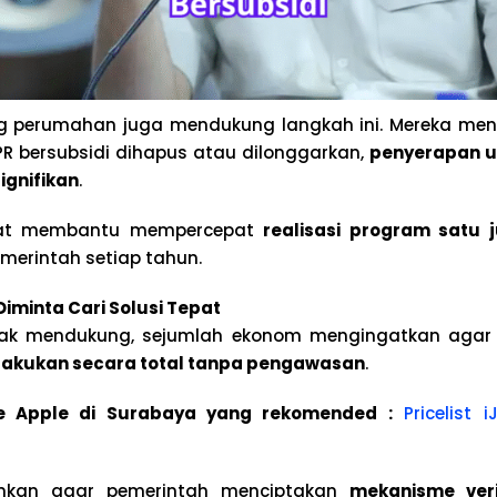
perumahan juga mendukung langkah ini. Mereka menilai
PR bersubsidi dihapus atau dilonggarkan,
penyerapan u
ignifikan
.
apat membantu mempercepat
realisasi program satu 
merintah setiap tahun.
iminta Cari Solusi Tepat
hak mendukung, sejumlah ekonom mengingatkan aga
ilakukan secara total tanpa pengawasan
.
ice Apple di Surabaya yang rekomended :
Pricelist 
nkan agar pemerintah menciptakan
mekanisme verif