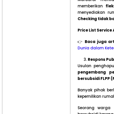
memberikan
flek
menyediakan ru
Checking tidak b
Price List Servic
👉
Baca juga art
Dunia dalam Ket
Respons Pub
Usulan penghapu
pengembang p
bersubsidi FLPP 
Banyak pihak ber
kepemilikan rumah
Seorang warga C