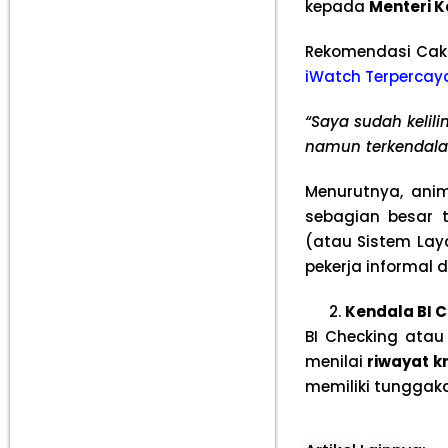
kepada
Menteri 
Rekomendasi Cak
iWatch Terpercay
“Saya sudah kelil
namun terkendala 
Menurutnya, ani
sebagian besar 
(atau Sistem Laya
pekerja informal
Kendala BI 
BI Checking ata
menilai
riwayat k
memiliki tunggaka