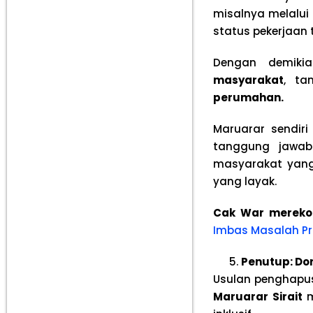
misalnya melalui
status pekerjaan 
Dengan demikia
masyarakat
, t
perumahan.
Maruarar sendir
tanggung jawab
masyarakat yang 
yang layak.
Cak War mereko
Imbas Masalah Pro
Penutup: Do
Usulan penghapus
Maruarar Sirait
m