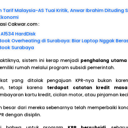
Tarif Malaysia-AS Tuai Kritik, Anwar Ibrahim Dituding 
Ekonomi
dasi Cakwar.com
:
 A1534 HardDisk
Book Overheating di Surabaya: Biar Laptop Nggak Ber
Book Surabaya
ktiknya, sistem ini kerap menjadi
penghalang utama
memiliki rumah melalui program subsidi pemerintah.
kat yang ditolak pengajuan KPR-nya bukan kar
an, tetapi karena
terdapat catatan kredit masa
bayaran kartu kredit, cicilan motor, atau pinjaman kecil
n besar dari mereka sebenarnya telah memperbaiki kon
 dengan disiplin.
lai bahwa untuk program
KPR bersubsidi
, seharu