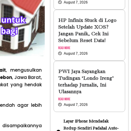
August 7, 2026
HP Infinix Stuck di Logo
Setelah Update XOS?
Jangan Panik, Cek Ini
Sebelum Reset Data!
Read More
August 7, 2026
ait
, mengusulkan
PWI Jaya Sayangkan
rebon
, Jawa Barat,
Tudingan ‘Londo Ireng’
kat yang hendak
terhadap Jurnalis, Ini
Ulasannya
Read More
endah agar lebih
August 7, 2026
Layar iPhone Mendadak
h disampaikannya
Redup Sendiri Padahal Auto-