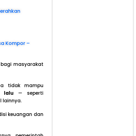
Serahkan
asa Kompor –
bagi masyarakat
ena tidak mampu
 lalu
— seperti
 lainnya.
disi keuangan dan
snya pemerintah