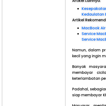
Artikel Lainnya:
Kesepakatan 
Kedaulatan 
Artikel Rekomen
MacBook Air
Service Mac
Service Mac
Namun, dalam pra
kecil yang ingin 
Banyak masyara
membayar cicil
keterlambatan pem
Padahal, sebagia
siap membayar KPR
Maruarar meni