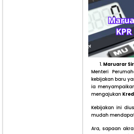
Maruarar Si
Menteri Peruma
kebijakan baru y
ia menyampaika
mengajukan
Kred
Kebijakan ini d
mudah mendapat
Ara, sapaan akr