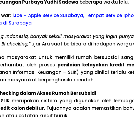
Keuangan Purbaya Yudhi Sadewa
beberapa waktu lalu.
 war:
iJoe – Apple Service Surabaya, Tempat Service Ipho
a di Surabaya
ing Indonesia, banyak sekali masyarakat yang ingin punya
BI checking,”
ujar Ara saat berbicara di hadapan warga 
mo masyarakat untuk memiliki rumah bersubsidi sanga
terhambat oleh proses
penilaian kelayakan kredit me
nan Informasi Keuangan – SLIK) yang dinilai terlalu k
 dan masyarakat berpenghasilan rendah.
Checking dalam Akses Rumah Bersubsidi
u SLIK merupakan sistem yang digunakan oleh lembag
redit calon debitur
. Tujuannya adalah memastikan bah
n atau catatan kredit buruk.