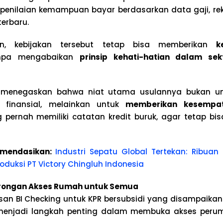
 penilaian kemampuan bayar berdasarkan data gaji, re
terbaru.
n, kebijakan tersebut tetap bisa memberikan
k
anpa mengabaikan
prinsip kehati-hatian dalam se
i menegaskan bahwa niat utama usulannya bukan u
 finansial, melainkan untuk
memberikan kesempa
pernah memiliki catatan kredit buruk, agar tetap bis
mendasikan:
Industri Sepatu Global Tertekan: Ribuan
duksi PT Victory Chingluh Indonesia
rongan Akses Rumah untuk Semua
an BI Checking untuk KPR bersubsidi yang disampaikan
enjadi langkah penting dalam membuka akses perum