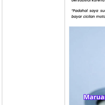
bersubsidi karena
“Padahal saya su
bayar cicilan moto