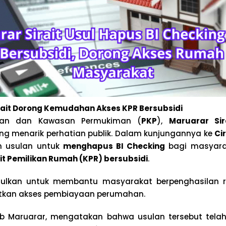
rait Dorong Kemudahan Akses KPR Bersubsidi
han dan Kawasan Permukiman (
PKP
),
Maruarar Sir
ang menarik perhatian publik. Dalam kunjungannya ke
Ci
n usulan untuk
menghapus BI Checking
bagi masyara
it Pemilikan Rumah (KPR) bersubsidi
.
iusulkan untuk membantu masyarakat berpenghasilan r
kan akses pembiayaan perumahan.
ab Maruarar, mengatakan bahwa usulan tersebut tela