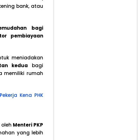
kening bank, atau
emudahan bagi
ktor pembiayaan
ntuk meniadakan
tan kedua
bagi
a memiliki rumah
 Pekerja Kena PHK
 oleh
Menteri PKP
ahan yang lebih