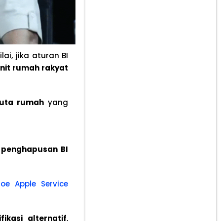
, jika aturan BI
nit rumah rakyat
juta rumah
yang
r
penghapusan BI
iJoe Apple Service
ikasi alternatif
,