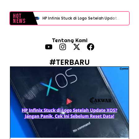
Hot
HP Infinix Stuck di Logo Setelah Update XOS? Jangan Panik, Cek Ini Sebelum Reset Data!
News
PWI Jaya Sayangkan Tudingan ‘Londo Ireng’ terhadap Jurnalis, Ini Ulasannya
Tentang Kami
Prabowo Sebut ‘Londo Ireng’, Ray Rangkuti Desak DPR Bersikap, Ini Ulasan Politiknya
MAKI Soroti Penahanan Eks Jampidsus Febrie Adriansyah Tanpa Rompi Pink
#TERBARU
Febrie Adriansyah Ditahan, Mengapa Tanpa Rompi Pink? Ini Penjelasan dan Faktanya
Babak Baru Kasus Febrie Adriansyah, Rencana Praperadilan Penyitaan Emas dan Uang Tunai Jadi Sorotan
Baterai Apple Watch Cepat Boros? Ini Penyebab dan Cara Mengatasinya
HP Huawei Cepat Panas? Ini Penyebab Utama dan Cara Mengatasinya
HP Realme Kena Air Tidak Bisa Dicas? Jangan Langsung Charge, Ini Solusinya
Face ID iPhone Tidak Mengenali Wajah? Ini Penyebab dan Cara Mengatasinya