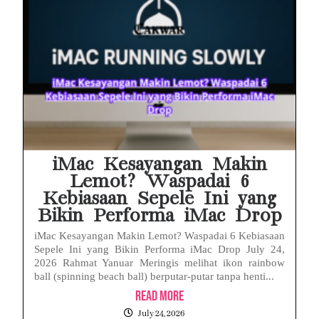
iMac Kesayangan Makin
Lemot? Waspadai 6
Kebiasaan Sepele Ini yang
Bikin Performa iMac Drop
iMac Kesayangan Makin Lemot? Waspadai 6 Kebiasaan
Sepele Ini yang Bikin Performa iMac Drop July 24,
2026 Rahmat Yanuar Meringis melihat ikon rainbow
ball (spinning beach ball) berputar-putar tanpa henti...
Read More
July 24, 2026