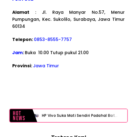
Alamat
: Jl. Raya Manyar No.57, Menur
Pumpungan, Kec. Sukolilo, Surabaya, Jawa Timur
60134
Telepon:
0853-8555-7757
Jam
:
Buka 10.00 Tutup pukul 21.00
Provinsi:
Jawa Timur
Hot
HP Vivo Suka Mati Sendiri Padahal Baterai Masih Banyak? Ini 5 Penyebab dan Solusinya!
News
HP Infinix Stuck di Logo Setelah Update XOS? Jangan Panik, Cek Ini Sebelum Reset Data!