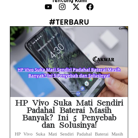
Tentang Kami
PWI Jaya Sayangkan Tudingan ‘Londo Ireng’ terhadap Jurnalis, Ini Ulasannya
Prabowo Sebut ‘Londo Ireng’, Ray Rangkuti Desak DPR Bersikap, Ini Ulasan Politiknya
#TERBARU
MAKI Soroti Penahanan Eks Jampidsus Febrie Adriansyah Tanpa Rompi Pink
Febrie Adriansyah Ditahan, Mengapa Tanpa Rompi Pink? Ini Penjelasan dan Faktanya
Babak Baru Kasus Febrie Adriansyah, Rencana Praperadilan Penyitaan Emas dan Uang Tunai Jadi Sorotan
Baterai Apple Watch Cepat Boros? Ini Penyebab dan Cara Mengatasinya
HP Huawei Cepat Panas? Ini Penyebab Utama dan Cara Mengatasinya
HP Realme Kena Air Tidak Bisa Dicas? Jangan Langsung Charge, Ini Solusinya
HP Vivo Suka Mati Sendiri
Padahal Baterai Masih
Banyak? Ini 5 Penyebab
dan Solusinya!
HP Vivo Suka Mati Sendiri Padahal Baterai Masih