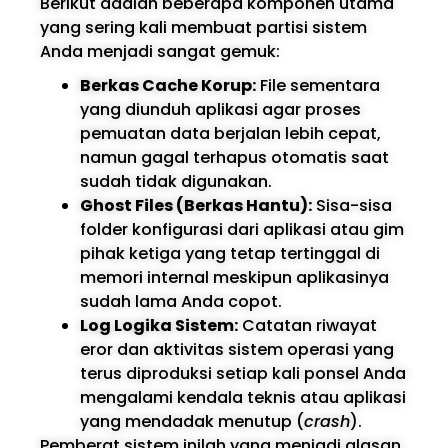
Berikut adalah beberapa komponen utama
yang sering kali membuat partisi sistem
Anda menjadi sangat gemuk:
Berkas Cache Korup:
File sementara
yang diunduh aplikasi agar proses
pemuatan data berjalan lebih cepat,
namun gagal terhapus otomatis saat
sudah tidak digunakan.
Ghost Files (Berkas Hantu):
Sisa-sisa
folder konfigurasi dari aplikasi atau gim
pihak ketiga yang tetap tertinggal di
memori internal meskipun aplikasinya
sudah lama Anda copot.
Log Logika Sistem:
Catatan riwayat
eror dan aktivitas sistem operasi yang
terus diproduksi setiap kali ponsel Anda
mengalami kendala teknis atau aplikasi
yang mendadak menutup (
crash
).
Pemberat sistem inilah yang menjadi alasan