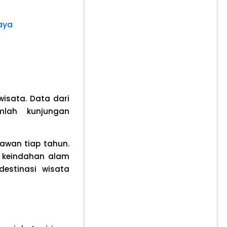
aya
isata. Data dari
mlah kunjungan
awan tiap tahun.
r keindahan alam
destinasi wisata