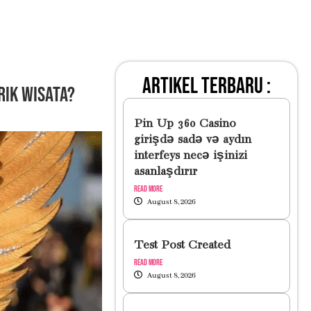
artikel terbaru :
rik Wisata?
Pin Up 360 Casino
girişdə sadə və aydın
interfeys necə işinizi
asanlaşdırır
Read More
August 8, 2026
Test Post Created
Read More
August 8, 2026