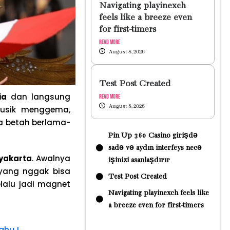
Navigating playinexch
feels like a breeze even
for first-timers
Read More
August 8, 2026
Test Post Created
ia
dan langsung
Read More
August 8, 2026
musik menggema,
a betah berlama-
Pin Up 360 Casino girişdə
sadə və aydın interfeys necə
gyakarta
. Awalnya
işinizi asanlaşdırır
 yang nggak bisa
Test Post Created
elalu jadi magnet
Navigating playinexch feels like
a breeze even for first-timers
ahu !