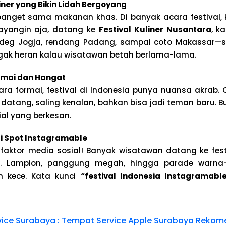
iner yang Bikin Lidah Bergoyang
anget sama makanan khas. Di banyak acara festival, ku
ayangin aja, datang ke
Festival Kuliner Nusantara
, k
udeg Jogja, rendang Padang, sampai coto Makassar—
gak heran kalau wisatawan betah berlama-lama.
mai dan Hangat
ra formal, festival di Indonesia punya nuansa akrab. 
atang, saling kenalan, bahkan bisa jadi teman baru. Bua
al yang berkesan.
di Spot Instagramable
faktor media sosial! Banyak wisatawan datang ke festi
ik. Lampion, panggung megah, hingga parade warna-
n kece. Kata kunci
“festival Indonesia Instagramabl
rvice Surabaya : Tempat Service Apple Surabaya Rekom