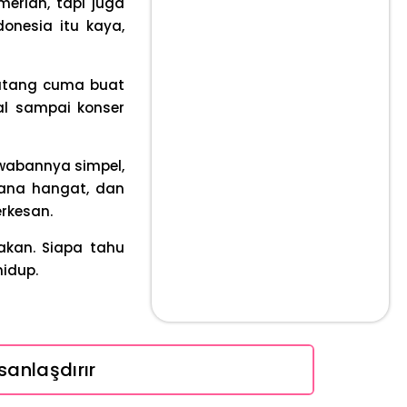
meriah, tapi juga
donesia itu kaya,
datang cuma buat
ral sampai konser
Jawabannya simpel,
sana hangat, dan
erkesan.
akan. Siapa tahu
idup.
sanlaşdırır