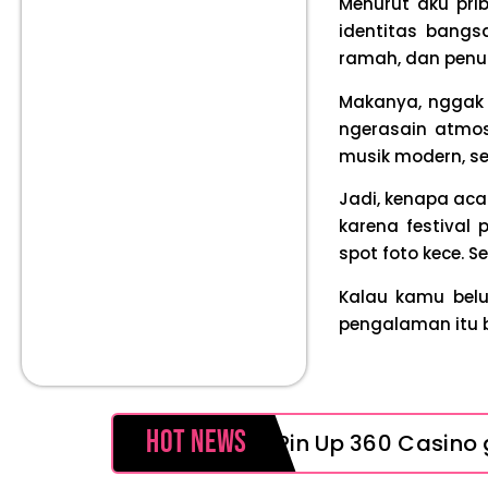
Menurut aku prib
identitas bangsa
ramah, dan penuh
Makanya, nggak 
ngerasain atmosf
musik modern, s
Jadi, kenapa acar
karena festival
spot foto kece. S
Kalau kamu belu
pengalaman itu b
Hot News
Pin Up 360 Casino g