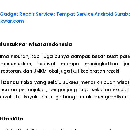
 Gadget Repair Service : Tempat Service Android Surab
akwar.com
l untuk Pariwisata Indonesia
cuma hiburan, tapi juga punya dampak besar buat pariw
 menunjukkan, festival mampu meningkatkan ju
 restoran, dan UMKM lokal juga ikut kecipratan rezeki.
al Danau Toba
yang selalu sukses menarik ribuan wisat
onton pertunjukan, pengunjung juga sekalian eksplo
festival itu kayak pintu gerbang untuk mengenalkan 
titas Kita