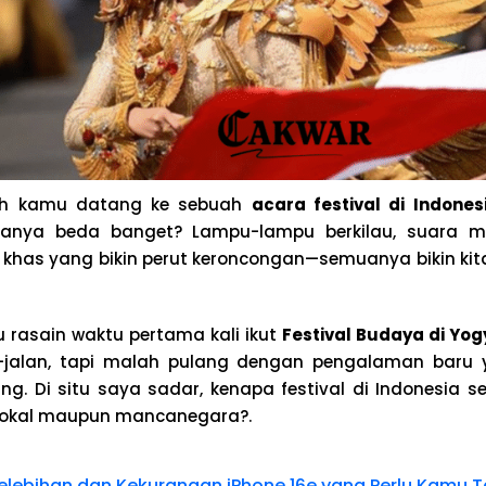
ih kamu datang ke sebuah
acara festival di Indones
anya beda banget? Lampu-lampu berkilau, suara 
has yang bikin perut keroncongan—semuanya bikin kit
u rasain waktu pertama kali ikut
Festival Budaya di Yo
-jalan, tapi malah pulang dengan pengalaman baru
ng. Di situ saya sadar, kenapa festival di Indonesia s
 lokal maupun mancanegara?.
elebihan dan Kekurangan iPhone 16e yang Perlu Kamu T