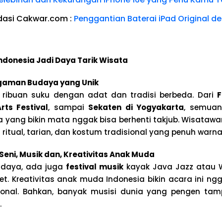
dasi Cakwar.com :
Penggantian Baterai iPad Original d
Indonesia Jadi Daya Tarik Wisata
aman Budaya yang Unik
 ribuan suku dengan adat dan tradisi berbeda. Dari
F
Arts Festival
, sampai
Sekaten di Yogyakarta
, semua
 yang bikin mata nggak bisa berhenti takjub. Wisatawa
itual, tarian, dan kostum tradisional yang penuh warna
eni, Musik dan, Kreativitas Anak Muda
budaya, ada juga
festival musik
kayak Java Jazz atau 
et. Kreativitas anak muda Indonesia bikin acara ini n
sional. Bahkan, banyak musisi dunia yang pengen tamp
.