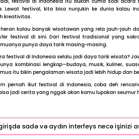
adi, festival di Indonesia itu bukan cuma soal acara 
. Lewat festival, kita bisa nunjukin ke dunia kalau In
 kreativitas.
heran kalau banyak wisatawan yang rela jauh-jauh 
er festival di sini. Dari festival tradisional yang sak
emuanya punya daya tarik masing-masing.
a festival di Indonesia selalu jadi daya tarik wisata? 
 punya kombinasi lengkap—budaya, musik, kuliner, sua
emua itu bikin pengalaman wisata jadi lebih hidup dan b
m pernah ikut festival di Indonesia, coba deh rencan
isa jadi cerita yang nggak akan kamu lupakan seumur h
irişdə sadə və aydın interfeys necə işinizi a