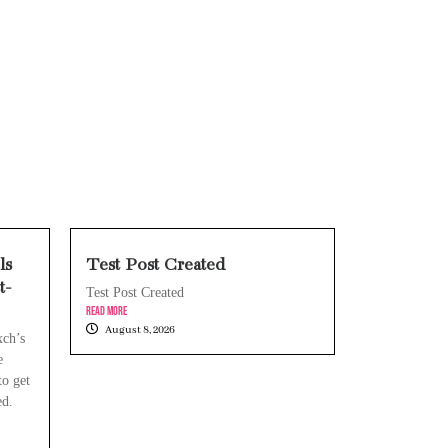
tive for newcomers
rst-Time Players
ls
Test Post Created
t-
Layar iPhone Mendadak Redup Sendiri Padahal Auto-Brightness Mati? Ini Penyebab & Solusinya!
Test Post Created
Read More
August 8, 2026
HP Vivo Suka Mati Sendiri Padahal Baterai Masih Banyak? Ini 5 Penyebab dan Solusinya!
xch’s
e
o get
ed.