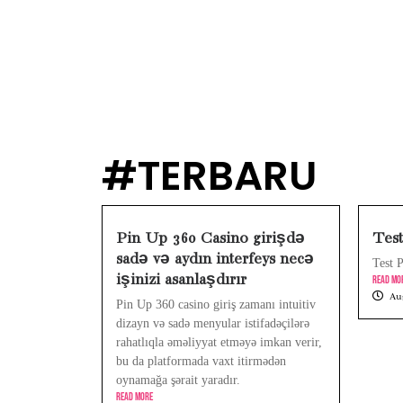
Test Post Created
Navigating playinex
Test Post Created
Navigating online p
Test Post Created
#TERBARU
Navigating the Nua
Test Post Created
Pin Up 360 Casino girişdə
Test
sadə və aydın interfeys necə
Test 
işinizi asanlaşdırır
Read Mo
Aug
Pin Up 360 casino giriş zamanı intuitiv
dizayn və sadə menyular istifadəçilərə
rahatlıqla əməliyyat etməyə imkan verir,
bu da platformada vaxt itirmədən
oynamağa şərait yaradır.
Read More