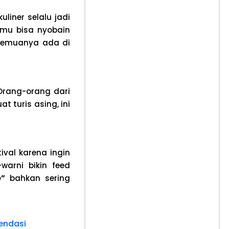
liner selalu jadi
amu bisa nyobain
semuanya ada di
Orang-orang dari
t turis asing, ini
val karena ingin
warni bikin feed
e”
bahkan sering
endasi