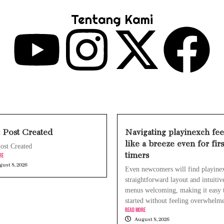
Tentang Kami
ch feels like a breeze even for first-timers
oker sites Australia feels surprisingly intui
nces of Live Dealer Casinos Australia for Fi
 Post Created
Navigating playinexch fee
like a breeze even for firs
Post Created
timers
re
ust 8, 2026
Even newcomers will find playine
straightforward layout and intuitiv
menus welcoming, making it easy t
started without feeling overwhelm
Read More
August 8, 2026