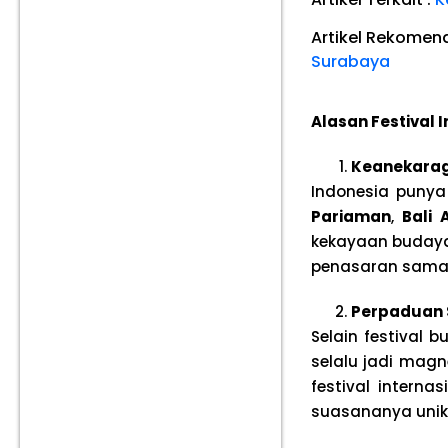
Artikel Rekomen
Surabaya
Alasan Festival 
Keanekarag
Indonesia punya
Pariaman
,
Bali 
kekayaan budaya
penasaran sama r
Perpaduan S
Selain festival 
selalu jadi magn
festival interna
suasananya unik