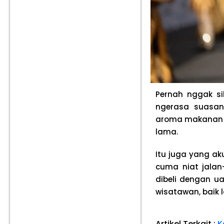
Pernah nggak s
ngerasa suasan
aroma makanan k
lama.
Itu juga yang ak
cuma niat jalan
dibeli dengan ua
wisatawan, baik
Artikel Terkait :
K