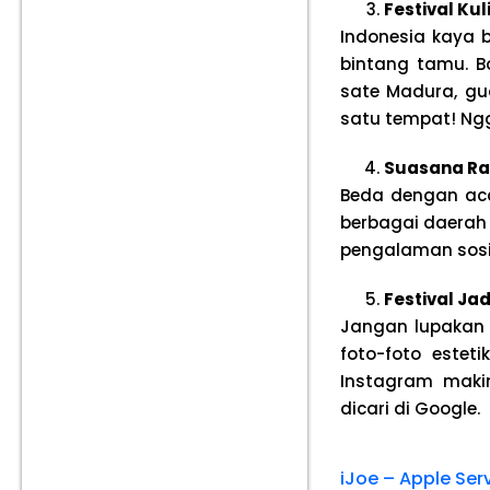
Festival Kul
Indonesia kaya b
bintang tamu. B
sate Madura, g
satu tempat! Ng
Suasana Ra
Beda dengan aca
berbagai daerah d
pengalaman sosi
Festival Ja
Jangan lupakan 
foto-foto estet
Instagram maki
dicari di Google.
iJoe – Apple Se