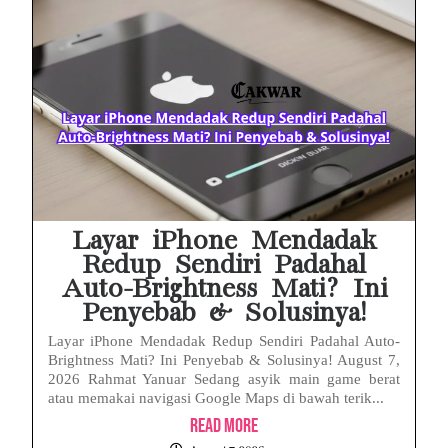
Prabowo Sebut ‘Londo Ireng’, Ray Rangkuti Desak DPR Bersikap, Ini Ulasan Politiknya
MAKI Soroti Penahanan Eks Jampidsus Febrie Adriansyah Tanpa Rompi Pink
Febrie Adriansyah Ditahan, Mengapa Tanpa Rompi Pink? Ini Penjelasan dan Faktanya
Babak Baru Kasus Febrie Adriansyah, Rencana Praperadilan Penyitaan Emas dan Uang Tunai Jadi Sorotan
Baterai Apple Watch Cepat Boros? Ini Penyebab dan Cara Mengatasinya
HP Huawei Cepat Panas? Ini Penyebab Utama dan Cara Mengatasinya
Layar iPhone Mendadak
Redup Sendiri Padahal
Auto-Brightness Mati? Ini
Penyebab & Solusinya!
Layar iPhone Mendadak Redup Sendiri Padahal Auto-
Brightness Mati? Ini Penyebab & Solusinya! August 7,
2026 Rahmat Yanuar Sedang asyik main game berat
atau memakai navigasi Google Maps di bawah terik...
Read More