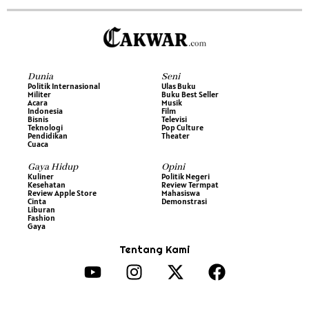
Dunia
Seni
Politik Internasional
Ulas Buku
Militer
Buku Best Seller
Acara
Musik
Indonesia
Film
Bisnis
Televisi
Teknologi
Pop Culture
Pendidikan
Theater
Cuaca
Gaya Hidup
Opini
Kuliner
Politik Negeri
Kesehatan
Review Termpat
Review Apple Store
Mahasiswa
Cinta
Demonstrasi
Liburan
Fashion
Gaya
Tentang Kami