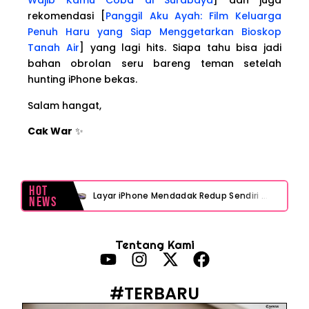
Wajib Kamu Coba di Surabaya
] dan juga
rekomendasi [
Panggil Aku Ayah: Film Keluarga
Penuh Haru yang Siap Menggetarkan Bioskop
Tanah Air
] yang lagi hits. Siapa tahu bisa jadi
bahan obrolan seru bareng teman setelah
hunting iPhone bekas.
Salam hangat,
Cak War
✨
Hot
Layar iPhone Mendadak Redup Sendiri Padahal Auto-Brightness Mati? Ini Penyebab & Solusinya!
News
HP Vivo Suka Mati Sendiri Padahal Baterai Masih Banyak? Ini 5 Penyebab dan Solusinya!
Tentang Kami
HP Infinix Stuck di Logo Setelah Update XOS? Jangan Panik, Cek Ini Sebelum Reset Data!
PWI Jaya Sayangkan Tudingan ‘Londo Ireng’ terhadap Jurnalis, Ini Ulasannya
#TERBARU